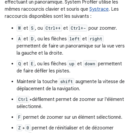
effectuant un panoramique. System Profiler utilise les
mêmes raccourcis clavier et souris que
Systrace
. Les
raccourcis disponibles sont les suivants :
W
et
S
, ou
Ctrl++
et
Ctrl+-
pour zoomer.
A
et
D
, ou les flèches
left
et
right
permettent de faire un panoramique sur la vue vers
la gauche et la droite.
Q
et
E
, ou les flèches
up
et
down
permettent
de faire défiler les pistes.
Maintenir la touche
shift
augmente la vitesse de
déplacement de la navigation.
Ctrl
+défilement permet de zoomer sur l'élément
sélectionné.
F
permet de zoomer sur un élément sélectionné.
Z
+
0
permet de réinitialiser et de dézoomer