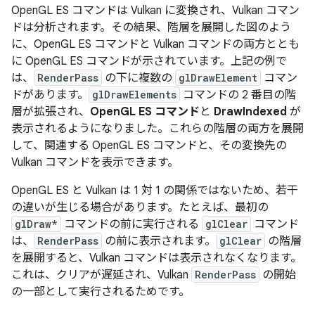
OpenGL ES コマンドは Vulkan に変換され、Vulkan コマン
ドは分析されます。その結果、階層を展開した図のよう
に、OpenGL ES コマンドと Vulkan コマンドの両方ととも
に OpenGL ES コマンドが示されています。上記の例で
は、
RenderPass
の下に複数の
glDrawElement
コマン
ドがあります。
glDrawElements
コマンドの 2 番目の階
層が拡張され、
OpenGL ES コマンド
と
DrawIndexed
が
表示されるようになりました。これらの階層の両方を展開
して、関連する OpenGL ES コマンドと、その変換先の
Vulkan コマンドを表示できます。
OpenGL ES と Vulkan は 1 対 1 の関係ではないため、若干
の違いが生じる場合があります。たとえば、最初の
glDraw*
コマンドの前に実行される
glClear
コマンド
は、
RenderPass
の前に表示されます。
glClear
の階層
を展開すると、Vulkan コマンドは表示されなくなります。
これは、クリアが遅延され、Vulkan
RenderPass
の開始
の一部として実行されるためです。