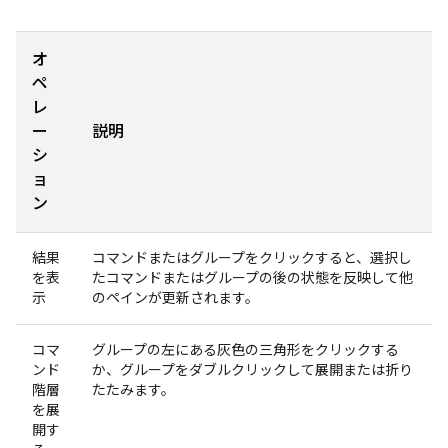
オ
ペ
レ
ー
説明
シ
ョ
ン
結果
コマンドまたはグループをクリックすると、選択し
を表
たコマンドまたはグループの後の状態を反映して他
示
のペインが更新されます。
コマ
グループの左にある灰色の三角形をクリックする
ンド
か、グループをダブルクリックして展開または折り
階層
たたみます。
を展
開す