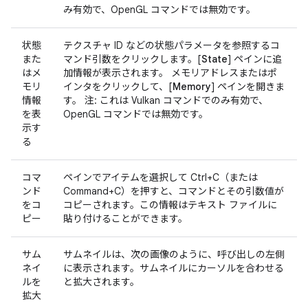
み有効で、OpenGL コマンドでは無効です。
状態
テクスチャ ID などの状態パラメータを参照するコ
また
マンド引数をクリックします。[
State
] ペインに追
はメ
加情報が表示されます。 メモリアドレスまたはポ
モリ
インタをクリックして、[
Memory
] ペインを開きま
情報
す。 注: これは Vulkan コマンドでのみ有効で、
を表
OpenGL コマンドでは無効です。
示す
る
コマ
ペインでアイテムを選択して Ctrl+C（または
ンド
Command+C）を押すと、コマンドとその引数値が
をコ
コピーされます。この情報はテキスト ファイルに
ピー
貼り付けることができます。
サム
サムネイルは、次の画像のように、呼び出しの左側
ネイ
に表示されます。サムネイルにカーソルを合わせる
ルを
と拡大されます。
拡大