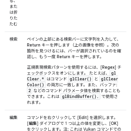
る、
また
は折
りた
たむ
検索
ペインの上部にある検索バーに文字列を入力して、
Return
キーを押します（上の画像を参照）。次の
箇所を見つけるには、バーが選択されているのを確
認し、もう一度
Return
キーを押します。
正規表現検索パターンを使用するには、[
Regex
] チ
gl
ェックボックスをオンにします。 たとえば、
Clear
.
*
gl
Clear(
)
gl
Clear
はコマンド
と
Color(
)
の両方に一致します。また、バッファ:
2
などのコマンド パラメータ値を検索することも
gl
Bind
Buffer(
)
.
できます。これは
で使用さ
れます。
編集
コマンドを右クリックして [
Edit
] を選択します。
[
編集
] ダイアログで 1 つ以上の値を変更し、[
OK
]
をクリックします。注: これは Vulkan コマンドでの