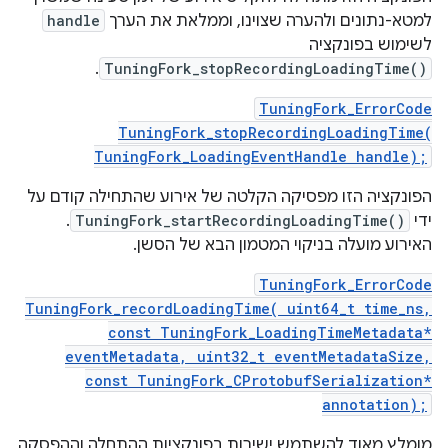
למטא-נתונים ולהערה שצוינו, וממלאת את הערך
handle
לשימוש בפונקציה
.
TuningFork_stopRecordingLoadingTime()
TuningFork_ErrorCode
TuningFork_stopRecordingLoadingTime(
TuningFork_LoadingEventHandle handle);
הפונקציה הזו מפסיקה הקלטה של אירוע שהתחילה קודם על
ידי
TuningFork_startRecordingLoadingTime()
.
האירוע מועלה בניקוי המטמון הבא של הסשן.
TuningFork_ErrorCode
TuningFork_recordLoadingTime( uint64_t time_ns,
const TuningFork_LoadingTimeMetadata*
eventMetadata, uint32_t eventMetadataSize,
const TuningFork_CProtobufSerialization*
annotation);
מומלץ מאוד להשתמש ישירות בפונקציות ההתחלה וההפסקה