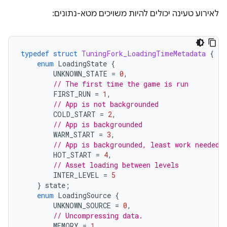
לאירוע טעינה יכולים להיות משויכים מטא-נתונים:
typedef
struct
TuningFork_LoadingTimeMetadata
{
enum
LoadingState
{
UNKNOWN_STATE
=
0
,
// The first time the game is run
FIRST_RUN
=
1
,
// App is not backgrounded
COLD_START
=
2
,
// App is backgrounded
WARM_START
=
3
,
// App is backgrounded, least work needed
HOT_START
=
4
,
// Asset loading between levels
INTER_LEVEL
=
5
}
state
;
enum
LoadingSource
{
UNKNOWN_SOURCE
=
0
,
// Uncompressing data.
MEMORY
=
1
,