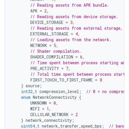
// Reading assets from APK bundle.
APK
=
2
,
// Reading assets from device storage.
DEVICE_STORAGE
=
3
,
// Reading assets from external storage, e
EXTERNAL_STORAGE
=
4
,
// Loading assets from the network.
NETWORK
=
5
,
// Shader compilation.
SHADER_COMPILATION
=
6
,
// Time spent between process starting and
PRE_ACTIVITY
=
7
,
// Total time spent between process starti
FIRST_TOUCH_TO_FIRST_FRAME
=
8
}
source
;
int32_t
compression_level
;
// 0 = no compress
enum
NetworkConnectivity
{
UNKNOWN
=
0
,
WIFI
=
1
,
CELLULAR_NETWORK
=
2
}
network_connectivity
;
uint64_t
network_transfer_speed_bps
;
// bandw