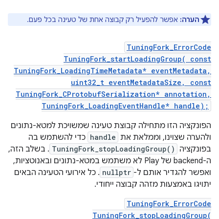
הערה:
אפשר להפעיל רק קבוצה אחת של טעינה בכל פעם.
TuningFork_ErrorCode
TuningFork_startLoadingGroup( const
TuningFork_LoadingTimeMetadata* eventMetadata,
uint32_t eventMetadataSize, const
TuningFork_CProtobufSerialization* annotation,
TuningFork_LoadingEventHandle* handle);
הפונקציה הזו מתחילה קבוצת טעינה שמשויכת למטא-נתונים
ולהערה שצוינו, וממלאת את
handle
כדי להשתמש בה
בפונקציה
TuningFork_stopLoadingGroup()
. בשלב הזה,
ה-backend של Play לא משתמש במטא-נתונים ובאנוטציות,
ואפשר להגדיר אותם ל-
nullptr
. כל אירועי הטעינה הבאים
יתויגו באמצעות מזהה קבוצה ייחודי.
TuningFork_ErrorCode
TuningFork_stopLoadingGroup(