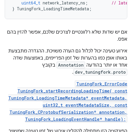
uint64_t
network_latency_ns
;
// laten
}
TuningFork_LoadingTimeMetadata
;
אם יש שדות שלא רלוונטיים לצרכים שלכם, אפשר להזין בהם
אפס.
אירוע טעינה יכול לכלול גם הערה משויכת. ההגדרה מתבצעת
באותו אופן כמו בהערות של זמן הפריימים, באמצעות שדה
אחד או יותר בהודעה
Annotation
בקובץ
.
dev_tuningfork.proto
TuningFork_ErrorCode
TuningFork_startRecordingLoadingTime( const
TuningFork_LoadingTimeMetadata* eventMetadata,
uint32_t eventMetadataSize, const
TuningFork_CProtobufSerialization* annotation,
TuningFork_LoadingEventHandle* handle);
הפונקציה הזו מתחילה להקליט אירוע של זמן טעינה שמשויך