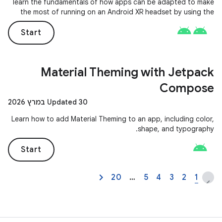
learn the fundamentals of how apps can be adapted to make
the most of running on an Android XR headset by using the
composables provided by the Jetpack Compose for XR library.
Start
Material Theming with Jetpack
Compose
Updated 30 במרץ 2026
Learn how to add Material Theming to an app, including color,
shape, and typography.
Start
20
…
5
4
3
2
1