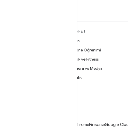
edin
ANDROID HAKKINDA
KEŞFET
DAHA FAZLA
Oyun
Android
Makine Öğrenimi
İşletmeler için Android
Sağlık ve Fitness
Güvenlik
Kamera ve Medya
Kaynak
Gizlilik
Haber
5G
Blog
Podcast'ler
Android
Chrome
Firebase
Google Clou