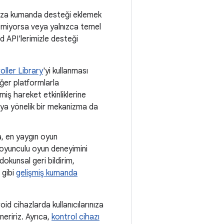
nuza kumanda desteği eklemek
lemiyorsa veya yalnızca temel
id API'lerimizle desteği
ller Library
'yi kullanması
diğer platformlarla
şmiş hareket etkinliklerine
aya yönelik bir mekanizma da
da, en yaygın oyun
 oyunculu oyun deneyimini
dokunsal geri bildirim,
 gibi
gelişmiş kumanda
id cihazlarda kullanıcılarınıza
eririz. Ayrıca,
kontrol cihazı