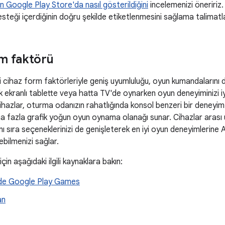
ın Google Play Store'da nasıl gösterildiğini
incelemenizi öneririz
esteği içerdiğinin doğru şekilde etiketlenmesini sağlama talimatlar
m faktörü
li cihaz form faktörleriyle geniş uyumluluğu, oyun kumandalarını
 ekranlı tablette veya hatta TV'de oynarken oyun deneyiminizi iyil
hazlar, oturma odanızın rahatlığında konsol benzeri bir deneyim
a fazla grafik yoğun oyun oynama olanağı sunar. Cihazlar arası 
anı sıra seçeneklerinizi de genişleterek en iyi oyun deneyimlerine
ebilmenizi sağlar.
için aşağıdaki ilgili kaynaklara bakın:
de Google Play Games
an