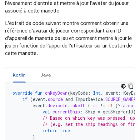
l'événement d'entrée et mettre à jour l'avatar du joueur
associé à cette manette.
L'extrait de code suivant montre comment obtenir une
référence d'avatar de joueur correspondant à un ID
d'appareil de manette de jeu et comment mettre à jour le
jeu en fonction de l'appui de l'utilisateur sur un bouton de
cette manette.
Kotlin
Java
override
fun
onKeyDown
(
keyCode
:
Int
,
event
:
KeyEve
if
(
event
.
source
and
InputDevice
.
SOURCE_GAMEPA
event
.
deviceId
.
takeIf
{
it
!=
-
1
}
?.
also
{
val
currentShip
:
Ship
=
getShipForID
(
d
// Based on which key was pressed, upda
// (e.g. set the ship headings or fire
return
true
}