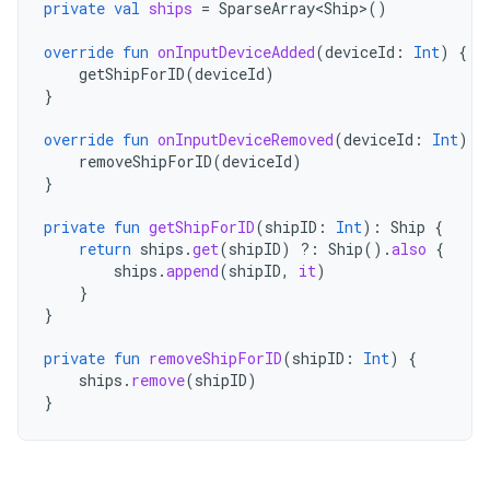
private
val
ships
=
SparseArray<Ship>
()
override
fun
onInputDeviceAdded
(
deviceId
:
Int
)
{
getShipForID
(
deviceId
)
}
override
fun
onInputDeviceRemoved
(
deviceId
:
Int
)
{
removeShipForID
(
deviceId
)
}
private
fun
getShipForID
(
shipID
:
Int
):
Ship
{
return
ships
.
get
(
shipID
)
?:
Ship
().
also
{
ships
.
append
(
shipID
,
it
)
}
}
private
fun
removeShipForID
(
shipID
:
Int
)
{
ships
.
remove
(
shipID
)
}