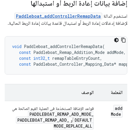
إضافة بيانات إعادة الربط أو استبدالها
استخدِم الدالة
Paddleboat_addControllerRemapData
لإضافة إدخالات إعادة الربط أو استبدال قاعدة بيانات إعادة الربط الحالية.
void
Paddleboat_addControllerRemapData
(
const
Paddleboat_Remap_Addition_Mode
addMode
,
const
int32_t
remapTableEntryCount
,
const
Paddleboat_Controller_Mapping_Data
*
mappi
المَعلمة
الوصف
add
قواعد الإضافة المستخدَمة في العملية القيم الصالحة هي
PADDLEBOAT
_
REMAP
_
ADD
_
MODE
_
Mode
PADDLEBOAT
_
REMAP
_
ADD
_
DEFAULT
أو
MODE
_
REPLACE
_
ALL