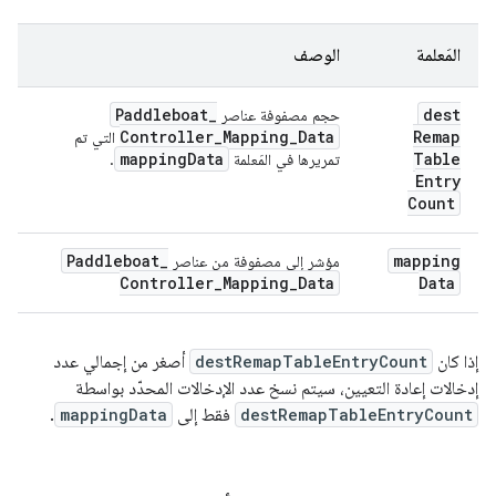
المَعلمة
الوصف
Paddleboat
_
dest
حجم مصفوفة عناصر
Controller
_
Mapping
_
Data
Remap
التي تم
mapping
Data
Table
تمريرها في المَعلمة
.
Entry
Count
Paddleboat
_
mapping
مؤشر إلى مصفوفة من عناصر
Controller
_
Mapping
_
Data
Data
إذا كان
destRemapTableEntryCount
أصغر من إجمالي عدد
إدخالات إعادة التعيين، سيتم نسخ عدد الإدخالات المحدّد بواسطة
destRemapTableEntryCount
فقط إلى
mappingData
.