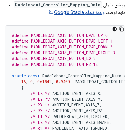
يوضّح ما يلي
Paddleboat_Controller_Mapping_Data
تم
ملؤه لوصف
وحدة تحكّم Google Stadia
:
#define PADDLEBOAT_AXIS_BUTTON_DPAD_UP 0
#define PADDLEBOAT_AXIS_BUTTON_DPAD_LEFT 1
#define PADDLEBOAT_AXIS_BUTTON_DPAD_DOWN 2
#define PADDLEBOAT_AXIS_BUTTON_DPAD_RIGHT 3
#define PADDLEBOAT_AXIS_BUTTON_L2 9
#define PADDLEBOAT_AXIS_BUTTON_R2 12
static
const
Paddleboat_Controller_Mapping_Data
st
16
,
0
,
0x18d1
,
0x9400
,
PADDLEBOAT_CONTROLLER_
{
/* LX */
AMOTION_EVENT_AXIS_X
,
/* LY */
AMOTION_EVENT_AXIS_Y
,
/* RX */
AMOTION_EVENT_AXIS_Z
,
/* RY */
AMOTION_EVENT_AXIS_RZ
,
/* L1 */
PADDLEBOAT_AXIS_IGNORED
,
/* L2 */
AMOTION_EVENT_AXIS_BRAKE
,
/* R1 */
PADDLEBOAT_AXIS_IGNORED
,