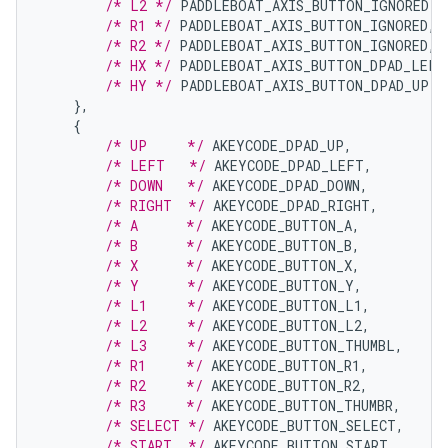
/* L2 */
PADDLEBOAT_AXIS_BUTTON_IGNORED
,
/* R1 */
PADDLEBOAT_AXIS_BUTTON_IGNORED
,
/* R2 */
PADDLEBOAT_AXIS_BUTTON_IGNORED
,
/* HX */
PADDLEBOAT_AXIS_BUTTON_DPAD_LEFT
/* HY */
PADDLEBOAT_AXIS_BUTTON_DPAD_UP
,
},
{
/* UP     */
AKEYCODE_DPAD_UP
,
/* LEFT   */
AKEYCODE_DPAD_LEFT
,
/* DOWN   */
AKEYCODE_DPAD_DOWN
,
/* RIGHT  */
AKEYCODE_DPAD_RIGHT
,
/* A      */
AKEYCODE_BUTTON_A
,
/* B      */
AKEYCODE_BUTTON_B
,
/* X      */
AKEYCODE_BUTTON_X
,
/* Y      */
AKEYCODE_BUTTON_Y
,
/* L1     */
AKEYCODE_BUTTON_L1
,
/* L2     */
AKEYCODE_BUTTON_L2
,
/* L3     */
AKEYCODE_BUTTON_THUMBL
,
/* R1     */
AKEYCODE_BUTTON_R1
,
/* R2     */
AKEYCODE_BUTTON_R2
,
/* R3     */
AKEYCODE_BUTTON_THUMBR
,
/* SELECT */
AKEYCODE_BUTTON_SELECT
,
/* START  */
AKEYCODE_BUTTON_START
,