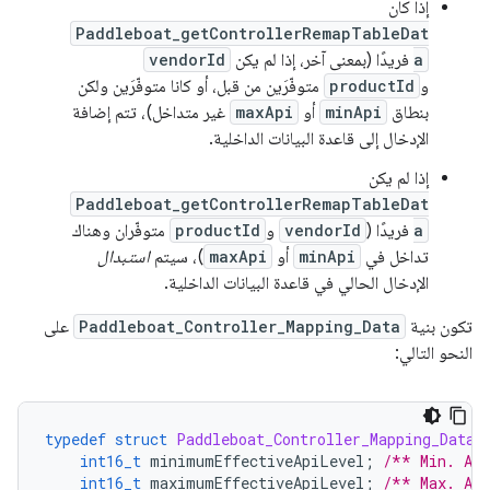
إذا كان
Paddleboat_getControllerRemapTableDat
a
فريدًا (بمعنى آخر، إذا لم يكن
vendorId
و
productId
متوفّرَين من قبل، أو كانا متوفّرَين ولكن
بنطاق
minApi
أو
maxApi
غير متداخل)، تتم إضافة
الإدخال إلى قاعدة البيانات الداخلية.
إذا لم يكن
Paddleboat_getControllerRemapTableDat
a
فريدًا (
vendorId
و
productId
متوفّران وهناك
تداخل في
minApi
أو
maxApi
)، سيتم
استبدال
الإدخال الحالي في قاعدة البيانات الداخلية.
تكون بنية
Paddleboat_Controller_Mapping_Data
على
النحو التالي:
typedef
struct
Paddleboat_Controller_Mapping_Data
int16_t
minimumEffectiveApiLevel
;
/** Min. API
int16_t
maximumEffectiveApiLevel
;
/** Max. API