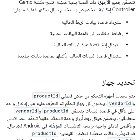
تتضمّن جميع الأجهزة ذات الصلة بلعبة معيّنة. تتيح مكتبة Game
Controller إمكانية التخصيص باستخدام دوال يمكنها تنفيذ ما يلي:
استرداد قاعدة بيانات الربط الحالية
إضافة إدخالات إلى قاعدة البيانات الحالية
استبدال إدخالات قاعدة البيانات الحالية
استبدال قاعدة البيانات الحالية بأكملها بقاعدة بيانات جديدة
تحديد جهاز
يتم تحديد أجهزة التحكّم من خلال قيمتَي
productId
و
vendorId
. يحتوي كل جهاز تحكّم تم التعرّف عليه على إدخال واحد
على الأقل في قاعدة البيانات يتضمّن
productId
و
vendorId
متطابقَين. يتضمّن هيكل ربط أزرار وحدة التحكّم حقولاً تحدّد الحد الأدنى
والأقصى لنطاق واجهة برمجة التطبيقات المؤهّلة في Android للإدخال.
قد تتوفّر إدخالات متعدّدة تتضمّن القيمتين
productId