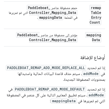
Paddleboat
_
remap
حجم مصفوفة عناصر
Controller
_
Mapping
_
Data
Table
التي تم تمريرها
mapping
Data
Entry
في المَعلمة
.
Count
Paddleboat
_
mapping
مؤشر إلى مصفوفة من عناصر
Controller
_
Mapping
_
Data
Data
أوضاع الإضافة
إذا تم تحديد
PADDLEBOAT_REMAP_ADD_MODE_REPLACE_ALL
في
addMode
، سيتم حذف قاعدة البيانات الحالية واستبدالها
بمحتويات المصفوفة الجديدة.
إذا تم تحديد
PADDLEBOAT_REMAP_ADD_MODE_DEFAULT
في
addMode
، سيتم تطبيق المعايير التالية على كل عنصر في المصفوفة
التي تم تمريرها في
mappingData
: