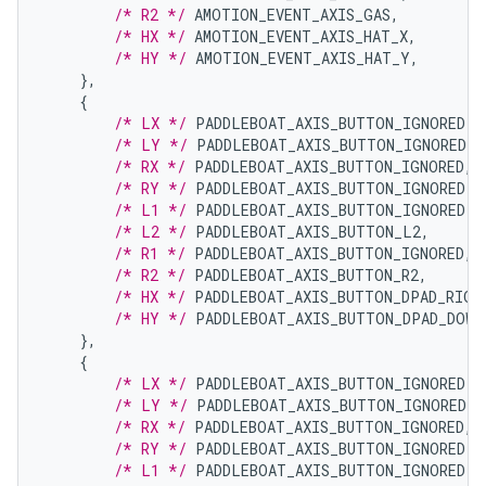
/* R2 */
AMOTION_EVENT_AXIS_GAS
,
/* HX */
AMOTION_EVENT_AXIS_HAT_X
,
/* HY */
AMOTION_EVENT_AXIS_HAT_Y
,
},
{
/* LX */
PADDLEBOAT_AXIS_BUTTON_IGNORED
,
/* LY */
PADDLEBOAT_AXIS_BUTTON_IGNORED
,
/* RX */
PADDLEBOAT_AXIS_BUTTON_IGNORED
,
/* RY */
PADDLEBOAT_AXIS_BUTTON_IGNORED
,
/* L1 */
PADDLEBOAT_AXIS_BUTTON_IGNORED
,
/* L2 */
PADDLEBOAT_AXIS_BUTTON_L2
,
/* R1 */
PADDLEBOAT_AXIS_BUTTON_IGNORED
,
/* R2 */
PADDLEBOAT_AXIS_BUTTON_R2
,
/* HX */
PADDLEBOAT_AXIS_BUTTON_DPAD_RIGH
/* HY */
PADDLEBOAT_AXIS_BUTTON_DPAD_DOWN
},
{
/* LX */
PADDLEBOAT_AXIS_BUTTON_IGNORED
,
/* LY */
PADDLEBOAT_AXIS_BUTTON_IGNORED
,
/* RX */
PADDLEBOAT_AXIS_BUTTON_IGNORED
,
/* RY */
PADDLEBOAT_AXIS_BUTTON_IGNORED
,
/* L1 */
PADDLEBOAT_AXIS_BUTTON_IGNORED
,