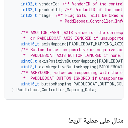
int32_t
vendorId
;
/** VendorID of the controll
int32_t
productId
;
/** ProductID of the contro
int32_t
flags
;
/** Flag bits, will be ORed wit
                     * Paddleboat_Controller_Info.
/** AMOTION_EVENT_AXIS value for the correspon
     *  or PADDLEBOAT_AXIS_IGNORED if unsupported
uint16_t
axisMapping
[
PADDLEBOAT_MAPPING_AXIS_
/** Button to set on positive or negative axis
     *  PADDLEBOAT_AXIS_BUTTON_IGNORED if none. *
uint8_t
axisPositiveButtonMapping
[
PADDLEBOAT_M
uint8_t
axisNegativeButtonMapping
[
PADDLEBOAT_M
/** AKEYCODE_ value corresponding with the cor
     *  PADDLEBOAT_BUTTON_IGNORED if unsupported.
uint16_t
buttonMapping
[
PADDLEBOAT_BUTTON_COUN
}
Paddleboat_Controller_Mapping_Data
;
مثال على عملية الربط