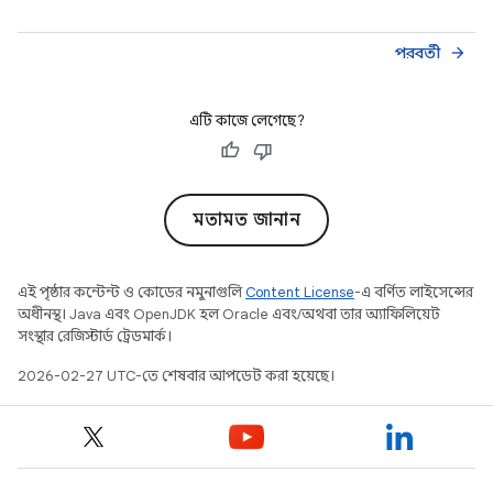
পরবর্তী
arrow_forward
এটি কাজে লেগেছে?
মতামত জানান
এই পৃষ্ঠার কন্টেন্ট ও কোডের নমুনাগুলি
Content License
-এ বর্ণিত লাইসেন্সের
অধীনস্থ। Java এবং OpenJDK হল Oracle এবং/অথবা তার অ্যাফিলিয়েট
সংস্থার রেজিস্টার্ড ট্রেডমার্ক।
2026-02-27 UTC-তে শেষবার আপডেট করা হয়েছে।