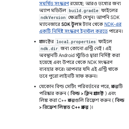
সমর্থিত সংস্করণ
রয়েছে; আরও তথ্যের জন্য
অ্যাপ মডিউল
build.gradle
ফাইলের
ndkVersion
ক্ষেত্রটি দেখুন। আপনি SDK
ম্যানেজারে
SDK টুলস
ট্যাব থেকে
NDK-এর
একটি নির্দিষ্ট সংস্করণ ইনস্টল করতে
পারেন।
প্রজেক্টের
local.properties
ফাইলে
ndk.dir
জন্য কোনো এন্ট্রি
নেই
। এই
অবস্থানটি Android স্টুডিও দ্বারা নির্দিষ্ট করা
হয়েছে এবং উপরে থেকে NDK সংস্করণ
ব্যবহার করে৷ আপনার যদি এই এন্ট্রি থাকে
তবে পুরো লাইনটি সাফ করুন।
যেকোন বিল্ড সেটিং পরিবর্তনের পরে, প্রকল্পটি
পরিষ্কার করুন (
বিল্ড > ক্লিন প্রজেক্ট
) এবং
লিঙ্ক করা C++ প্রকল্পগুলি রিফ্রেশ করুন (
বিল্ড
> রিফ্রেশ লিঙ্কড C++ প্রকল্প
)।