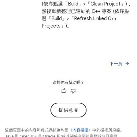
(依序點選「Build」>「Clean Project」
)，
然後重新整理已連結的 C++ 專案 (依序點
選「Build」>「Refresh Linked C++
Projects」
)。
下一頁
arrow_forward
這對你有幫助嗎？
提供意見
這個頁面中的內容和程式碼範例均受《
內容授權
》中的授權所規範。
Java 與 OpenJDK 是 Oracle 和/或其關係企業的商標或註冊商標。