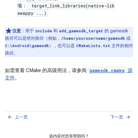
项：
target_link_libraries(native-lib
swappy ...)
注意
：用于
和
的 gamesdk
include
add_gamesdk_target
路径可以是绝对路径（例如，
或
/home/yourusername/gamesdk
），也可以是
文件的相对
C:\Android\gamesdk
CMakeLists.txt
路径。
如需查看 CMake 的高级用法，请参阅
gamesdk.cmake
源
文件
。
上一页
下一页
arrow_back
arrow_forward
该内容对您有帮助吗？