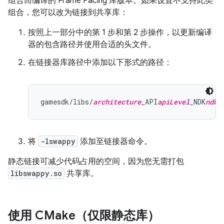
组合而编译的 Frame Pacing 库版本。如果设置不支持此类
组合，您可以改为链接到共享库：
按照上一部分中的第 1 步和第 2 步操作，以更新编译
器的包含路径并使用合适的头文件。
在链接器库路径中添加以下形式的路径：
gamesdk/libs/
architecture
_API
apiLevel
_NDK
ndkV
将
-lswappy
添加至链接器命令。
静态链接可减少代码占用的空间，因为您无需打包
libswappy.so
共享库。
使用 CMake（仅限静态库）