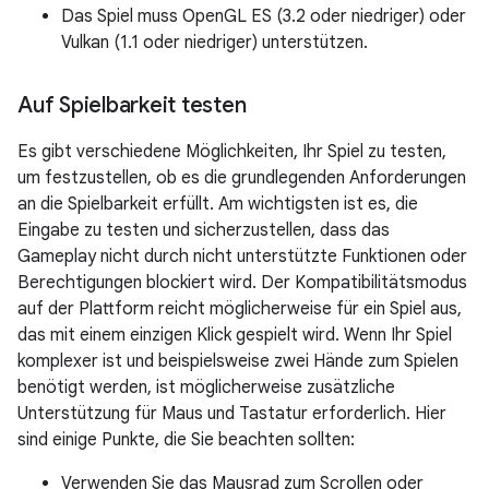
Das Spiel muss OpenGL ES (3.2 oder niedriger) oder
Vulkan (1.1 oder niedriger) unterstützen.
Auf Spielbarkeit testen
Es gibt verschiedene Möglichkeiten, Ihr Spiel zu testen,
um festzustellen, ob es die grundlegenden Anforderungen
an die Spielbarkeit erfüllt. Am wichtigsten ist es, die
Eingabe zu testen und sicherzustellen, dass das
Gameplay nicht durch nicht unterstützte Funktionen oder
Berechtigungen blockiert wird. Der Kompatibilitätsmodus
auf der Plattform reicht möglicherweise für ein Spiel aus,
das mit einem einzigen Klick gespielt wird. Wenn Ihr Spiel
komplexer ist und beispielsweise zwei Hände zum Spielen
benötigt werden, ist möglicherweise zusätzliche
Unterstützung für Maus und Tastatur erforderlich. Hier
sind einige Punkte, die Sie beachten sollten:
Verwenden Sie das Mausrad zum Scrollen oder