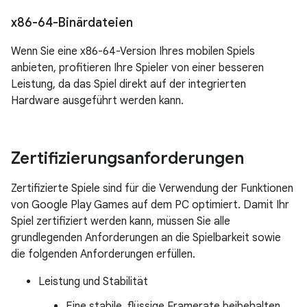
x86-64-Binärdateien
Wenn Sie eine x86-64-Version Ihres mobilen Spiels
anbieten, profitieren Ihre Spieler von einer besseren
Leistung, da das Spiel direkt auf der integrierten
Hardware ausgeführt werden kann.
Zertifizierungsanforderungen
Zertifizierte Spiele sind für die Verwendung der Funktionen
von Google Play Games auf dem PC optimiert. Damit Ihr
Spiel zertifiziert werden kann, müssen Sie alle
grundlegenden Anforderungen an die Spielbarkeit sowie
die folgenden Anforderungen erfüllen.
Leistung und Stabilität
Eine stabile, flüssige Framerate beibehalten