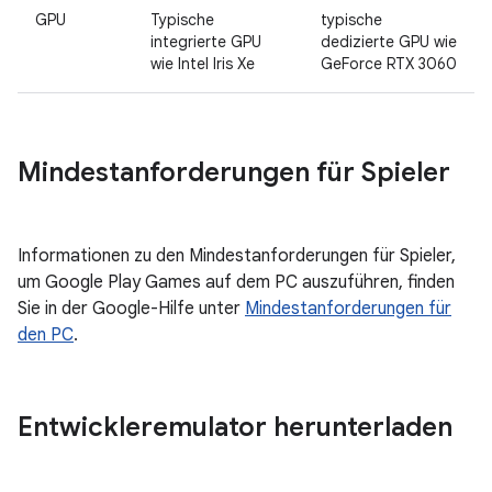
GPU
Typische
typische
integrierte GPU
dedizierte GPU wie
wie Intel Iris Xe
GeForce RTX 3060
Mindestanforderungen für Spieler
Informationen zu den Mindestanforderungen für Spieler,
um Google Play Games auf dem PC auszuführen, finden
Sie in der Google-Hilfe unter
Mindestanforderungen für
den PC
.
Entwickleremulator herunterladen