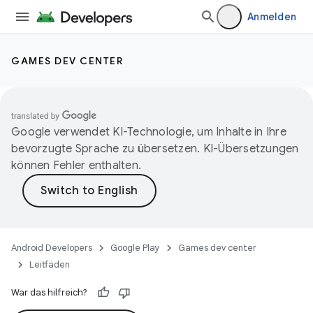
Anmelden
GAMES DEV CENTER
Google verwendet KI-Technologie, um Inhalte in Ihre
bevorzugte Sprache zu übersetzen. KI-Übersetzungen
können Fehler enthalten.
Android Developers
Google Play
Games dev center
Leitfäden
War das hilfreich?