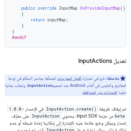
public
override
InputMap
OnProvideInputMap
()
{
return
inputMap
;
}
}
#endif
تعديل Input
Actions
ملاحظة:
ضَع في اعتبارك
أفضل الممارسات
المتعلّقة بعناصر التحكّم في لوحة
المفاتيح والماوس في ألعاب Android عند تصميم
، وتجنَّب بعناية
InputAction
تنفيذ
الإعدادات غير المتوافقة
.
تم إيقاف طريقة
InputAction.create()
في الإصدار
1.0.0-
beta
من حزمة Input SDK. يحتوي
InputAction
على معرّف
إصدار ويمكن وضع علامة عليه للإشارة إلى إمكانية إعادة ضبطه أو عدم
إمكانية ذلك. يمكن إعادة ضبط
InputAction
الذي تم تحديده