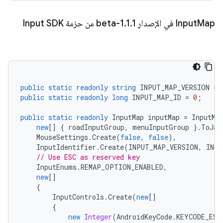
Map في الإصدار 1
Input
1-beta من حزمة Input SDK
.
1
.
public
static
readonly
string
INPUT_MAP_VERSION
=
public
static
readonly
long
INPUT_MAP_ID
=
0
;
public
static
readonly
InputMap
inputMap
=
InputMa
new
[]
{
roadInputGroup
,
menuInputGroup
}.
ToJav
MouseSettings
.
Create
(
false
,
false
),
InputIdentifier
.
Create
(
INPUT_MAP_VERSION
,
INPU
// Use ESC as reserved key
InputEnums
.
REMAP_OPTION_ENABLED
,
new
[]
{
InputControls
.
Create
(
new
[]
{
new
Integer
(
AndroidKeyCode
.
KEYCODE_ESC