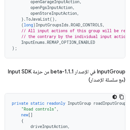
openGarageInputAction
,
openPgsInputAction
,
openStoreInputAction
,
}.
ToJavaList
(),
(
long
)
InputGroupsIds
.
ROAD_CONTROLS
,
// All input actions of this group will be rem
// the contrary by the individual input action
InputEnums
.
REMAP_OPTION_ENABLED
);
Group في الإصدار 1
Input
.
1
.
1-beta من حزمة Input SDK
(مع سلسلة الإصدار)
private
static
readonly
InputGroup
roadInputGroup
"Road controls"
,
new
[]
{
driveInputAction
,