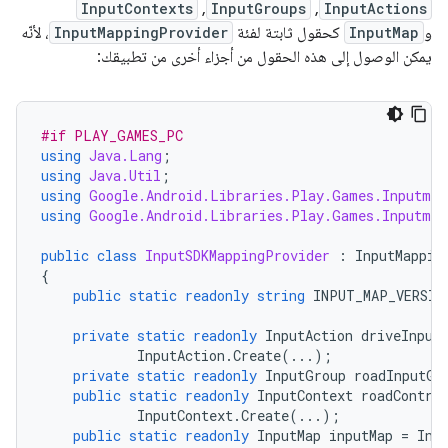
InputContexts
,
InputGroups
,
InputActions
و
InputMap
كحقول ثابتة لفئة
InputMappingProvider
، لأنّه
يمكن الوصول إلى هذه الحقول من أجزاء أخرى من تطبيقك:
#if PLAY_GAMES_PC
using
Java.Lang
;
using
Java.Util
;
using
Google.Android.Libraries.Play.Games.Inputmap
using
Google.Android.Libraries.Play.Games.Inputmap
public
class
InputSDKMappingProvider
:
InputMappin
{
public
static
readonly
string
INPUT_MAP_VERSIO
private
static
readonly
InputAction
driveInput
InputAction
.
Create
(...);
private
static
readonly
InputGroup
roadInputGr
public
static
readonly
InputContext
roadContro
InputContext
.
Create
(...);
public
static
readonly
InputMap
inputMap
=
Inp