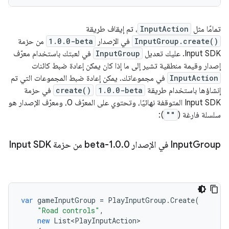
تمامًا مثل
InputAction
، تم إيقاف طريقة
InputGroup.create()
في الإصدار
1.0.0-beta
من حزمة
Input SDK. عليك تعديل
InputGroup
في لعبتك باستخدام معرّف
إصدار وقيمة منطقية تشير إلى ما إذا كان يمكن إعادة ضبط كائنات
InputAction
في مجموعاتك. يمكن إعادة ضبط المجموعات التي تم
إنشاؤها باستخدام طريقة
1.0.0-beta
create()
في حزمة
Input SDK المتوقفة نهائيًا، وتحتوي على المعرّف 0، ومعرّف الإصدار هو
سلسلة فارغة (
""
):
Group في الإصدار 1
Input
0-beta من حزمة Input SDK
.
0
.
var
gameInputGroup
=
PlayInputGroup
.
Create
(
"Road controls"
,
new
List<PlayInputAction>