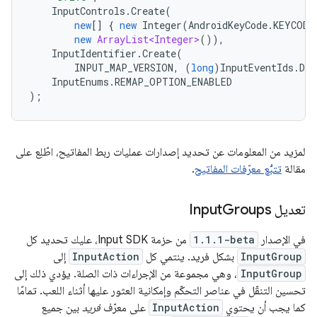
InputControls
.
Create
(
new
[]
{
new
Integer
(
AndroidKeyCode
.
KEYCODE
new
ArrayList<Integer>
()),
InputIdentifier
.
Create
(
INPUT_MAP_VERSION
,
(
long
)
InputEventIds
.
DRI
InputEnums
.
REMAP_OPTION_ENABLED
);
لمزيد من المعلومات عن تحديد إصدارات عمليات ربط المفاتيح، اطّلِع على
مقالة
تتبُّع معرّفات المفاتيح
.
تعديل Input
Groups
في الإصدار
1.1.1-beta
من حزمة Input SDK، عليك تحديد كل
InputGroup
بشكل فريد. ينتمي كل
InputAction
إلى
InputGroup
، وهي مجموعة من الإجراءات ذات الصلة. يؤدي ذلك إلى
تحسين التنقّل في عناصر التحكّم وإمكانية العثور عليها أثناء اللعب. تمامًا
كما يجب أن يحتوي
InputAction
على معرّف
فريد
بين جميع