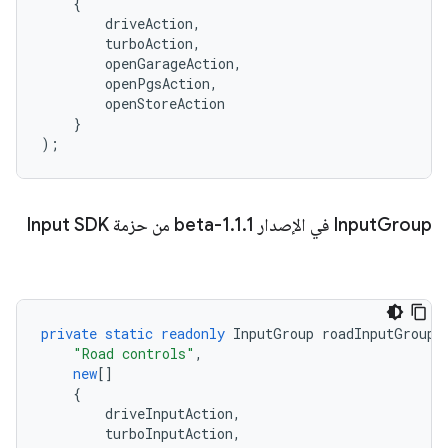
{
driveAction
,
turboAction
,
openGarageAction
,
openPgsAction
,
openStoreAction
}
);
Group في الإصدار 1
Input
1-beta من حزمة Input SDK
.
1
.
private
static
readonly
InputGroup
roadInputGroup
"Road controls"
,
new
[]
{
driveInputAction
,
turboInputAction
,