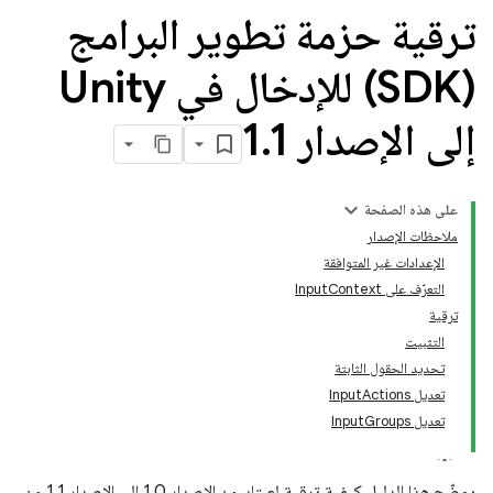
ترقية حزمة تطوير البرامج
(SDK) للإدخال في Unity
إلى الإصدار 1
1
.
على هذه الصفحة
ملاحظات الإصدار
الإعدادات غير المتوافقة
التعرّف على InputContext
ترقية
التثبيت
تحديد الحقول الثابتة
تعديل InputActions
تعديل InputGroups
يوضّح هذا الدليل كيفية ترقية لعبتك من الإصدار 1.0 إلى الإصدار 1.1 من