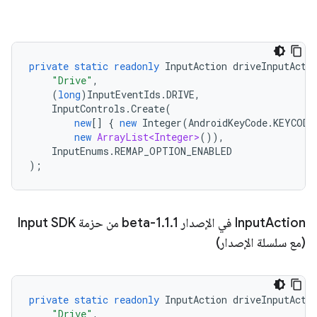
private
static
readonly
InputAction
driveInputActi
"Drive"
,
(
long
)
InputEventIds
.
DRIVE
,
InputControls
.
Create
(
new
[]
{
new
Integer
(
AndroidKeyCode
.
KEYCODE
new
ArrayList<Integer>
()),
InputEnums
.
REMAP_OPTION_ENABLED
);
Action في الإصدار 1
Input
.
1
.
1-beta من حزمة Input SDK
(مع سلسلة الإصدار)
private
static
readonly
InputAction
driveInputActi
"Drive"
,