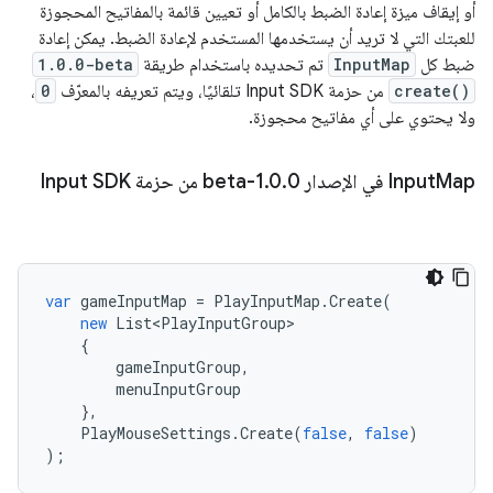
أو إيقاف ميزة إعادة الضبط بالكامل أو تعيين قائمة بالمفاتيح المحجوزة
للعبتك التي لا تريد أن يستخدمها المستخدم لإعادة الضبط. يمكن إعادة
ضبط كل
InputMap
تم تحديده باستخدام طريقة
1.0.0-beta
create()
من حزمة Input SDK تلقائيًا، ويتم تعريفه بالمعرّف
0
،
ولا يحتوي على أي مفاتيح محجوزة.
Map في الإصدار 1
Input
0-beta من حزمة Input SDK
.
0
.
var
gameInputMap
=
PlayInputMap
.
Create
(
new
List<PlayInputGroup>
{
gameInputGroup
,
menuInputGroup
},
PlayMouseSettings
.
Create
(
false
,
false
)
);