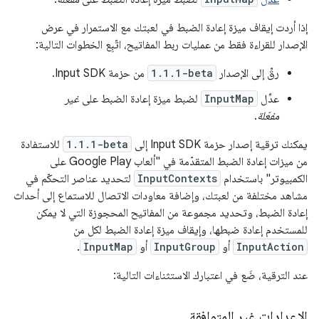
إذا أردت إيقاف ميزة إعادة الضبط في لعبتك مع الاستمرار في عرض
الإصدار للقراءة فقط من عمليات ربط المفاتيح، اتّبِع الخطوات التالية:
رقِّ إلى الإصدار
1.1.1-beta
من حزمة Input SDK.
عدِّل
InputMap
لضبط ميزة إعادة الضبط على
غير
مفعّلة
.
يمكنك ترقية إصدار حزمة Input SDK إلى
1.1.1-beta
للاستفادة
من ميزات إعادة الضبط المتقدّمة في "ألعاب Google Play على
الكمبيوتر" باستخدام
InputContexts
لتحديد عناصر التحكّم في
مشاهد مختلفة من لعبتك، وإضافة معاودات الاتصال للاستماع إلى أحداث
إعادة الضبط، وتحديد مجموعة من المفاتيح المحجوزة التي لا يمكن
للمستخدم إعادة ضبطها، وإيقاف ميزة إعادة الضبط لكل من
InputAction
أو
InputGroup
أو
InputMap
.
عند الترقية، ضَع في اعتبارك الاستثناءات التالية:
الإعدادات غير المتوافقة