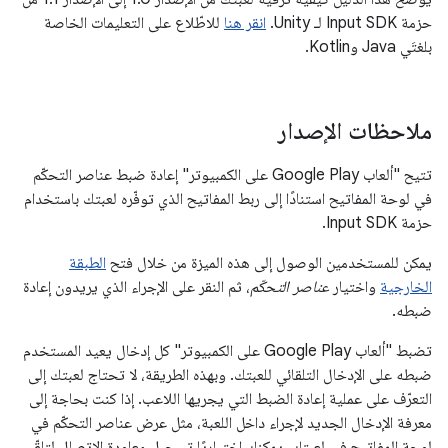
حزمة Input SDK لـ Unity.
انقر هنا
للاطّلاع على التعليمات الخاصة
بلغتَي Java وKotlin.
ملاحظات الإصدار
تتيح "ألعاب Google Play على الكمبيوتر" إعادة ضبط عناصر التحكّم
في لوحة المفاتيح استنادًا إلى ربط المفاتيح الذي توفّره لعبتك باستخدام
حزمة Input SDK.
يمكن للمستخدمين الوصول إلى هذه الميزة من خلال فتح
الطبقة
الخارجية
واختيار
عناصر التحكّم
، ثم النقر على الإجراء الذي يريدون إعادة
ضبطه.
تضبط "ألعاب Google Play على الكمبيوتر" كل إدخال يعيد المستخدم
ضبطه على الإدخال التلقائي للعبتك. وبهذه الطريقة، لا تحتاج لعبتك إلى
التعرّف على عملية إعادة الضبط التي يجريها اللاعب. إذا كنت بحاجة إلى
معرفة الإدخال الجديد لإجراء داخل اللعبة، مثل عرض عناصر التحكّم في
لوحة المفاتيح في لعبتك، يمكنك اختياريًا تسجيل معاودة الاتصال لتلقّي