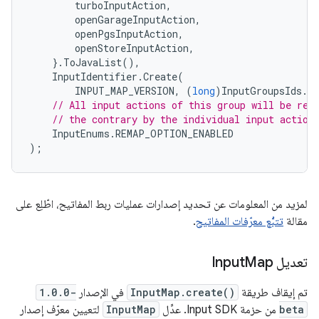
turboInputAction
,
openGarageInputAction
,
openPgsInputAction
,
openStoreInputAction
,
}.
ToJavaList
(),
InputIdentifier
.
Create
(
INPUT_MAP_VERSION
,
(
long
)
InputGroupsIds
.
R
// All input actions of this group will be rem
// the contrary by the individual input action
InputEnums
.
REMAP_OPTION_ENABLED
);
لمزيد من المعلومات عن تحديد إصدارات عمليات ربط المفاتيح، اطّلِع على
مقالة
تتبُّع معرّفات المفاتيح
.
تعديل Input
Map
تم إيقاف طريقة
InputMap.create()
في الإصدار
1.0.0-
beta
من حزمة Input SDK. عدِّل
InputMap
لتعيين معرّف إصدار