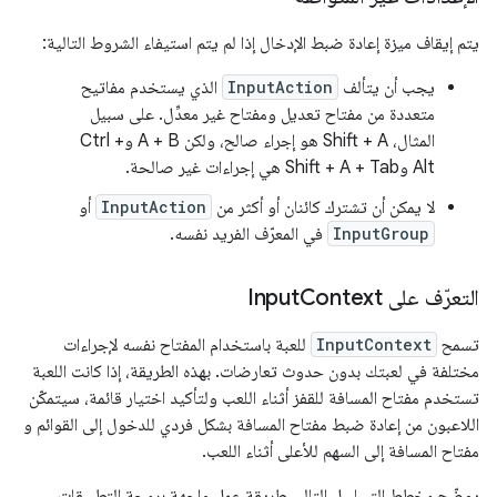
يتم إيقاف ميزة إعادة ضبط الإدخال إذا لم يتم استيفاء الشروط التالية:
يجب أن يتألف
InputAction
الذي يستخدم مفاتيح
متعددة من مفتاح تعديل ومفتاح غير معدِّل. على سبيل
المثال،
Shift + A
هو إجراء صالح، ولكن
A + B
و
Ctrl +
Alt
و
Shift + A + Tab
هي إجراءات غير صالحة.
لا يمكن أن تشترك كائنان أو أكثر من
InputAction
أو
InputGroup
في المعرّف الفريد نفسه.
التعرّف على Input
Context
تسمح
InputContext
للعبة باستخدام المفتاح نفسه لإجراءات
مختلفة في لعبتك بدون حدوث تعارضات.
بهذه الطريقة، إذا كانت اللعبة
تستخدم مفتاح المسافة للقفز أثناء اللعب ولتأكيد اختيار قائمة، سيتمكّن
اللاعبون من إعادة ضبط
مفتاح المسافة
بشكل فردي للدخول إلى القوائم و
مفتاح المسافة
إلى
السهم للأعلى
أثناء اللعب.
يوضّح مخطط التسلسل التالي طريقة عمل واجهة برمجة التطبيقات