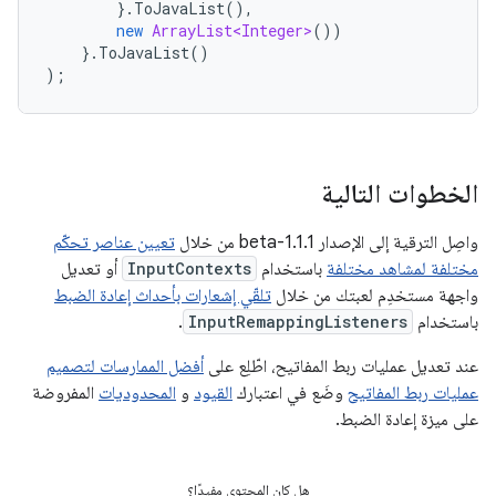
}.
ToJavaList
(),
new
ArrayList<Integer>
())
}.
ToJavaList
()
);
الخطوات التالية
واصِل الترقية إلى الإصدار 1.1.1-beta من خلال
تعيين عناصر تحكّم
مختلفة لمشاهد مختلفة
باستخدام
InputContexts
أو تعديل
واجهة مستخدِم لعبتك من خلال
تلقّي إشعارات بأحداث إعادة الضبط
باستخدام
InputRemappingListeners
.
عند تعديل عمليات ربط المفاتيح، اطّلِع على
أفضل الممارسات لتصميم
عمليات ربط المفاتيح
وضَع في اعتبارك
القيود
و
المحدوديات
المفروضة
على ميزة إعادة الضبط.
هل كان المحتوى مفيدًا؟