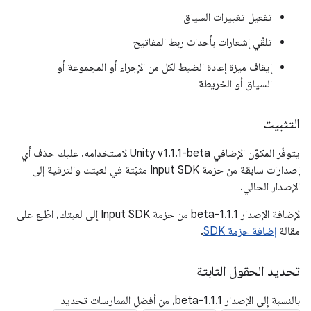
تفعيل تغييرات السياق
تلقّي إشعارات بأحداث ربط المفاتيح
إيقاف ميزة إعادة الضبط لكل من الإجراء أو المجموعة أو
السياق أو الخريطة
التثبيت
يتوفّر المكوّن الإضافي Unity v1.1.1-beta لاستخدامه. عليك حذف أي
إصدارات سابقة من حزمة Input SDK مثبّتة في لعبتك والترقية إلى
الإصدار الحالي.
لإضافة الإصدار 1.1.1-beta من حزمة Input SDK إلى لعبتك، اطّلِع على
مقالة
إضافة حزمة SDK
.
تحديد الحقول الثابتة
بالنسبة إلى الإصدار 1.1.1-beta، من أفضل الممارسات تحديد