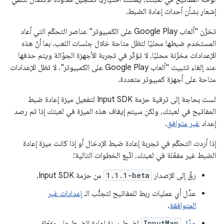
إشعار بشأن أحداث إعادة الضبط.
تخزّن "ألعاب Google Play على الكمبيوتر" عناصر التحكّم التي أعاد
المستخدم ضبطها محليًا لتظل متاحة خلال جلسات اللعب. بما أنّ هذه
الإعدادات مخزّنة محليًا، لا تؤثّر في تجربة الأجهزة الجوّالة ويتم حذفها
عند إلغاء تثبيت "ألعاب Google Play على الكمبيوتر". لا تظل الإعدادات
متاحة على أجهزة كمبيوتر متعددة.
لست بحاجة إلى ترقية حزمة Input SDK لتفعيل ميزة إعادة ضبط
المفاتيح في لعبتك، ولكن سيتم إيقاف هذه الميزة في لعبتك إذا تم رصد
إعداد
غير متوافق
.
إذا أردت التحكّم في تجربة إعادة ضبط الإدخال أو إذا كانت ميزة إعادة
الضبط غير مفعّلة في لعبتك، اتّبِع الخطوات التالية:
رقِّ إلى الإصدار
1.1.1-beta
من حزمة Input SDK.
عدِّل أي عمليات ربط للمفاتيح لتجنُّب الـ
إعدادات غير
المتوافقة
.
عدِّل
InputMap
لضبط ميزة إعادة الضبط على
مفعّلة
.