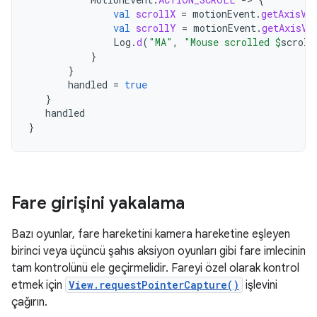
val
scrollX
=
motionEvent
.
getAxisVa
val
scrollY
=
motionEvent
.
getAxisVa
Log
.
d
(
"MA"
,
"Mouse scrolled 
$
scroll
}
}
handled
=
true
}
handled
}
Fare girişini yakalama
Bazı oyunlar, fare hareketini kamera hareketine eşleyen
birinci veya üçüncü şahıs aksiyon oyunları gibi fare imlecinin
tam kontrolünü ele geçirmelidir. Fareyi özel olarak kontrol
etmek için
View.requestPointerCapture()
işlevini
çağırın.