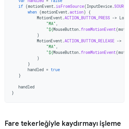
var
handled
=
false
if
(
motionEvent
.
isFromSource
(
InputDevice
.
SOURCE
when
(
motionEvent
.
action
)
{
MotionEvent
.
ACTION_BUTTON_PRESS
-
>
Log
.
"MA"
,
"
${
MouseButton
.
fromMotionEvent
(
moti
)
MotionEvent
.
ACTION_BUTTON_RELEASE
-
>
Lo
"MA"
,
"
${
MouseButton
.
fromMotionEvent
(
moti
)
}
handled
=
true
}
handled
}
Fare tekerleğiyle kaydırmayı işleme