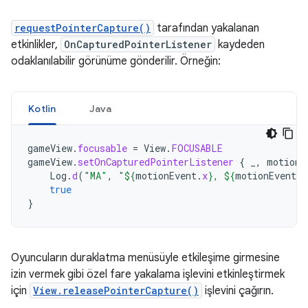
requestPointerCapture()
tarafından yakalanan
etkinlikler,
OnCapturedPointerListener
kaydeden
odaklanılabilir görünüme gönderilir. Örneğin:
Kotlin
Java
gameView
.
focusable
=
View
.
FOCUSABLE
gameView
.
setOnCapturedPointerListener
{
_
,
motionE
Log
.
d
(
"MA"
,
"
${
motionEvent
.
x
}
, 
${
motionEvent
.
y
true
}
Oyuncuların duraklatma menüsüyle etkileşime girmesine
izin vermek gibi özel fare yakalama işlevini etkinleştirmek
için
View.releasePointerCapture()
işlevini çağırın.