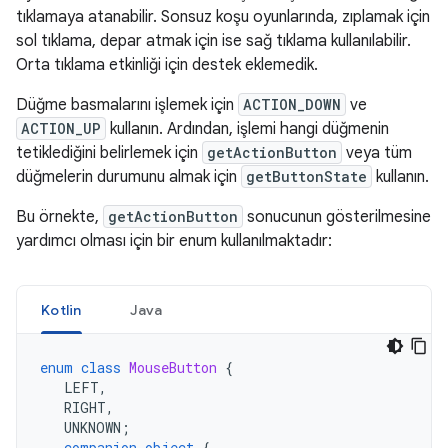
tıklamaya atanabilir. Sonsuz koşu oyunlarında, zıplamak için
sol tıklama, depar atmak için ise sağ tıklama kullanılabilir.
Orta tıklama etkinliği için destek eklemedik.
Düğme basmalarını işlemek için
ACTION_DOWN
ve
ACTION_UP
kullanın. Ardından, işlemi hangi düğmenin
tetiklediğini belirlemek için
getActionButton
veya tüm
düğmelerin durumunu almak için
getButtonState
kullanın.
Bu örnekte,
getActionButton
sonucunun gösterilmesine
yardımcı olması için bir enum kullanılmaktadır:
Kotlin
Java
enum
class
MouseButton
{
LEFT
,
RIGHT
,
UNKNOWN
;
companion
object
{