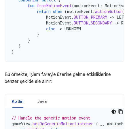
fun
fromMotionEvent
(
motionEvent
:
MotionEven
return
when
(
motionEvent
.
actionButton
)
MotionEvent
.
BUTTON_PRIMARY
-
>
LEFT
MotionEvent
.
BUTTON_SECONDARY
-
>
RIG
else
-
>
UNKNOWN
}
}
}
}
Bu örnekte, işlem fareyle üzerine gelme etkinliklerine
benzer şekilde ele alınır:
Kotlin
Java
// Handle the generic motion event
gameView
.
setOnGenericMotionListener
{
_
,
motionEve