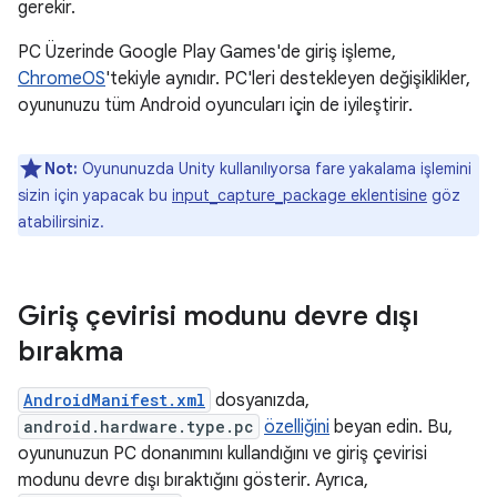
gerekir.
PC Üzerinde Google Play Games'de giriş işleme,
ChromeOS
'tekiyle aynıdır. PC'leri destekleyen değişiklikler,
oyununuzu tüm Android oyuncuları için de iyileştirir.
Not:
Oyununuzda Unity kullanılıyorsa fare yakalama işlemini
sizin için yapacak bu
input_capture_package eklentisine
göz
atabilirsiniz.
Giriş çevirisi modunu devre dışı
bırakma
AndroidManifest.xml
dosyanızda,
android.hardware.type.pc
özelliğini
beyan edin. Bu,
oyununuzun PC donanımını kullandığını ve giriş çevirisi
modunu devre dışı bıraktığını gösterir. Ayrıca,