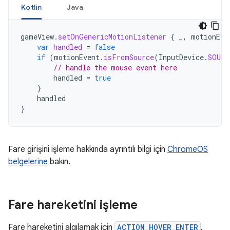
Kotlin
Java
gameView
.
setOnGenericMotionListener
{
_
,
motionEve
var
handled
=
false
if
(
motionEvent
.
isFromSource
(
InputDevice
.
SOURC
// handle the mouse event here
handled
=
true
}
handled
}
Fare girişini işleme hakkında ayrıntılı bilgi için
ChromeOS
belgelerine
bakın.
Fare hareketini işleme
Fare hareketini algılamak için
ACTION_HOVER_ENTER
,