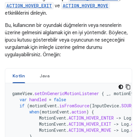
ACTION_HOVER_EXIT
ve
ACTION_HOVER_MOVE
etkinliklerini dinleyin.
Bu, kullanıcının bir oyundaki düğmelerin veya nesnelerin
üzerine gelmesini algılamak için en iyi yöntemdir. Böylece,
ipucu kutusu gösterebilir veya oyuncunun ne seçeceğini
vurgulamak için imleçle üzerine gelme durumu
uygulayabilirsiniz. Örneğin:
Kotlin
Java
gameView
.
setOnGenericMotionListener
{
_
,
motionEve
var
handled
=
false
if
(
motionEvent
.
isFromSource
(
InputDevice
.
SOURCE
when
(
motionEvent
.
action
)
{
MotionEvent
.
ACTION_HOVER_ENTER
-
>
Log
.
d
MotionEvent
.
ACTION_HOVER_EXIT
-
>
Log
.
d
(
MotionEvent
.
ACTION_HOVER_MOVE
-
>
Log
.
d
(
}