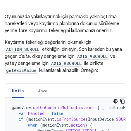
Oyununuzda yakınlaştırmak için parmakla yakınlaştırma
hareketleri veya kaydırma alanlarına dokunup sürükleme
yerine fare kaydırma tekerleğini kullanmanızı öneririz.
Kaydırma tekerleği değerlerini okumak için
ACTION_SCROLL
etkinliğini dinleyin. Son kareden bu yana
geçen
delta
, dikey dengeleme için
AXIS_VSCROLL
ve
yatay dengeleme için
AXIS_HSCROLL
ile birlikte
getAxisValue
kullanılarak alınabilir. Örneğin:
Kotlin
Java
gameView
.
setOnGenericMotionListener
{
_
,
motionEve
var
handled
=
false
if
(
motionEvent
.
isFromSource
(
InputDevice
.
SOURCE
when
(
motionEvent
.
action
)
{
MotionEvent
.
ACTION_SCROLL
-
>
{