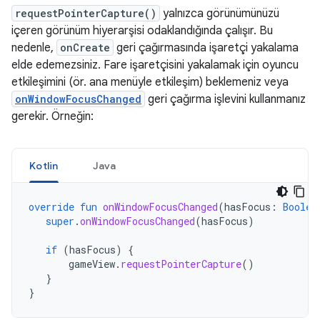
requestPointerCapture()
yalnızca görünümünüzü
içeren görünüm hiyerarşisi odaklandığında çalışır. Bu
nedenle,
onCreate
geri çağırmasında işaretçi yakalama
elde edemezsiniz. Fare işaretçisini yakalamak için oyuncu
etkileşimini (ör. ana menüyle etkileşim) beklemeniz veya
onWindowFocusChanged
geri çağırma işlevini kullanmanız
gerekir. Örneğin:
Kotlin
Java
override
fun
onWindowFocusChanged
(
hasFocus
:
Boolea
super
.
onWindowFocusChanged
(
hasFocus
)
if
(
hasFocus
)
{
gameView
.
requestPointerCapture
()
}
}