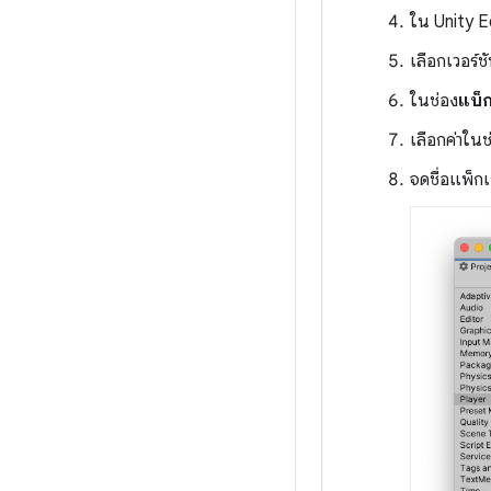
ใน Unity E
เลือกเวอร์ช
ในช่อง
แบ็ก
เลือกค่าในช
จดชื่อแพ็ก