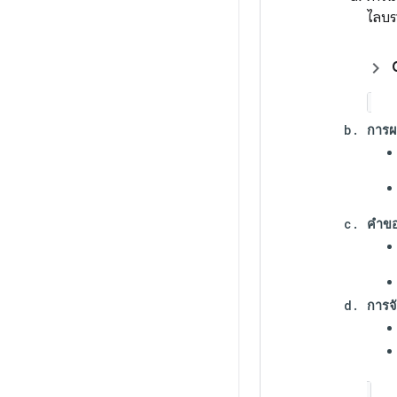
ไลบร
การ
คำข
การจ