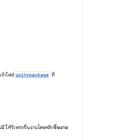
เข้าไฟล์
unitypackage
ที่
มี ให้รีเฟรชชิ้นงานโดยคลิก
ชิ้นงาน