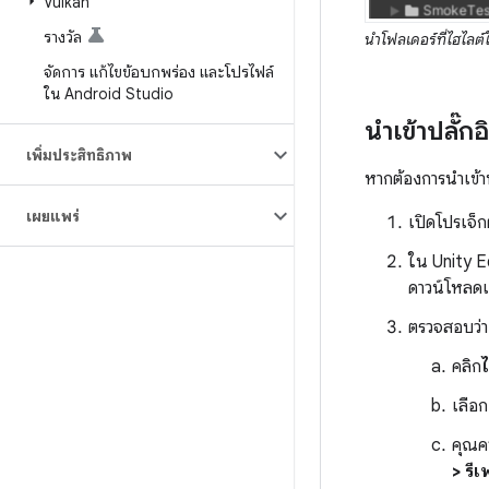
Vulkan
รางวัล
นำโฟลเดอร์ที่ไฮไลต์
จัดการ แก้ไขข้อบกพร่อง และโปรไฟล์
ใน Android Studio
นำเข้าปลั๊ก
เพิ่มประสิทธิภาพ
หากต้องการนำเข้าป
เผยแพร่
เปิดโปรเจ็ก
ใน Unity E
ดาวน์โหลดแ
ตรวจสอบว่าแ
คลิก
ไ
เลือ
คุณค
> รี