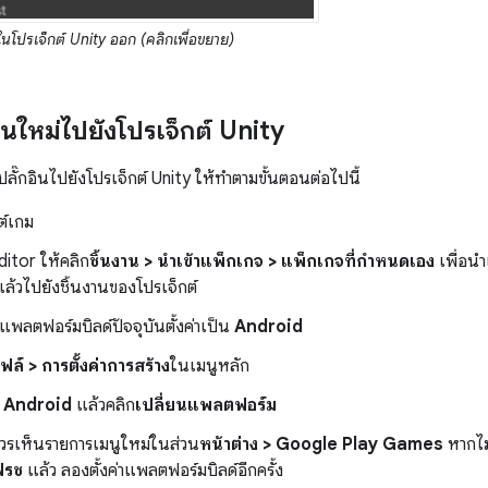
ในโปรเจ็กต์ Unity ออก (คลิกเพื่อขยาย)
อินใหม่ไปยังโปรเจ็กต์ Unity
ลั๊กอินไปยังโปรเจ็กต์ Unity ให้ทำตามขั้นตอนต่อไปนี้
ต์เกม
ditor ให้คลิก
ชิ้นงาน > นำเข้าแพ็กเกจ > แพ็กเกจที่กำหนดเอง
เพื่อนำ
ล้วไปยังชิ้นงานของโปรเจ็กต์
พลตฟอร์มบิลด์ปัจจุบันตั้งค่าเป็น
Android
ฟล์ > การตั้งค่าการสร้าง
ในเมนูหลัก
ก
Android
แล้วคลิก
เปลี่ยนแพลตฟอร์ม
วรเห็นรายการเมนูใหม่ในส่วน
หน้าต่าง > Google Play Games
หากไม่
เฟรช
แล้ว ลองตั้งค่าแพลตฟอร์มบิลด์อีกครั้ง