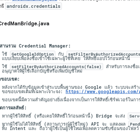
ารี
androidx.credentials
Cred
Man
Bridge
.
java
ผสานรวม Credential Manager:
ใช้
กับ
GetGoogleIdOption
setFilterByAuthorizedAccount
แบบเงียบเพื่อลงชื่อเข้าใช้เฉพาะผู้ใช้ที่เคย ให้สิทธิ์แอปไว้ก่อนหน้านี้
ใช้
สำหรับการลงชื่อเข
setFilterByAuthorizedAccounts(false)
อนุญาตให้ผู้ใช้เลือกบัญชีหรือเพิ่มบัญชีใหม่
อขอบเขต:
หลังจากได้รับข้อมูลเข้าสู่ระบบพื้นฐานของ Google แล้ว ระบบจะสร้
ขอขอบเขตเดิมที่เฉพาะเจาะจง:
https://www.googleapis.com/
ขอบเขตนี้มีความสําคัญอย่างยิ่งเนื่องจากเป็นการให้สิทธิ์เซิร์ฟเวอร์ใน
ัดการผลลัพธ์:
หากผู้ใช้ให้สิทธิ์ (หรือเคยให้สิทธิ์ไว้ก่อนหน้านี้) Bridge จะส่ง
Serv
หากผู้ใช้ไม่ได้ให้สิทธิ์ (สถานการณ์ผู้ใช้ใหม่) API จะ แสดงผล
Pend
ทิ้ง Intent และ ถือว่าผู้ใช้เป็นผู้ใช้ใหม่เพื่อลดความซับซ้อนของโฟลว์