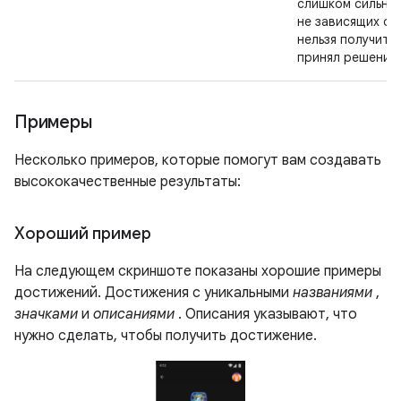
слишком сильно 
не зависящих от
нельзя получить 
принял решение 
Примеры
Несколько примеров, которые помогут вам создавать
высококачественные результаты:
Хороший пример
На следующем скриншоте показаны хорошие примеры
достижений. Достижения с уникальными
названиями
,
значками
и
описаниями
. Описания указывают, что
нужно сделать, чтобы получить достижение.