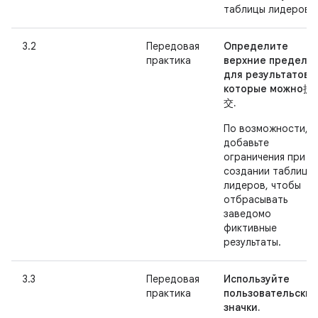
таблицы лидеров.
3.2
Передовая
Определите
практика
верхние пределы
для результатов,
которые можно提
交.
По возможности,
добавьте
ограничения при
создании таблиц
лидеров, чтобы
отбрасывать
заведомо
фиктивные
результаты.
3.3
Передовая
Используйте
практика
пользовательские
значки.