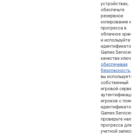
устройствах,
обеспечьте
резервное
копирование их
прогресса в
облачное храни
и используйте
идентификатор P
Games Services в
качестве ключа,
обеспечивая
безопасность,
е
вы используете
собственный
игровой сервер.
аутентификации
игроков с помо
идентификатора
Games Services
проверьте налич
прогресса для э
учетной записи и