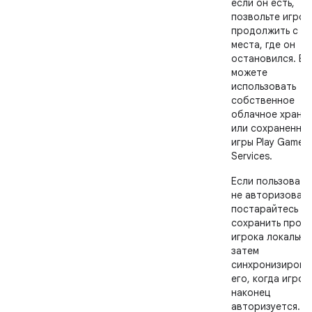
если он есть,
позвольте игрок
продолжить с т
места, где он
остановился. Вы
можете
использовать
собственное
облачное храни
или сохраненны
игры Play Games
Services.
Если пользовате
не авторизован,
постарайтесь
сохранить прог
игрока локально,
затем
синхронизирова
его, когда игрок
наконец
авторизуется. Э