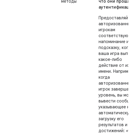
методы
что они прошли
аутентификаци
Предоставляйте
авторизованным
игрокам
соответствующ
напоминание ил
подсказку, когда
ваша игра выпо
какое-либо
действие от их
имени. Например
когда
авторизованный
игрок завершае
уровень, вы мож
вывести сообще
указывающее на
автоматическую
загрузку его
результатов и
достижений:
«В