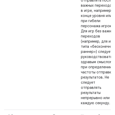
отправлять после
важных переходов
в игре, например, 
конце уровня или
при гибели
персонажа игрока.
Для игр без важны
переходов
(например, для игр
типа «бесконечный
раннер») следует
руководствоватьс
здравым смыслом
при определении
частоты отправки
результатов. Не
следует
отправлять
результаты
непрерывно или
каждую секунду.