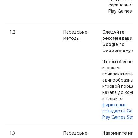
сервисами Go
Play Games.
1.2
Передовые
Следуйте
методы
рекомендациям
Google по
фирменному ст
Чтобы обеспечи
игрокам
привлекательный
единообразный
игровой процес
начала до конца
внедрите
фирменные
стандарты Goog
Play Games Servi
1.3
Передовые
Напомните игро