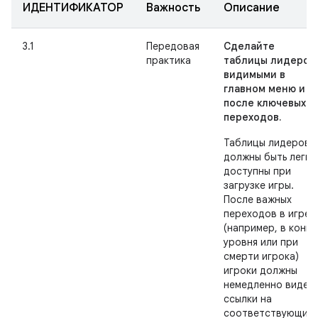
ИДЕНТИФИКАТОР
Важность
Описание
3.1
Передовая
Сделайте
практика
таблицы лидеров
видимыми в
главном меню и
после ключевых
переходов.
Таблицы лидеров
должны быть легко
доступны при
загрузке игры.
После важных
переходов в игре
(например, в конце
уровня или при
смерти игрока)
игроки должны
немедленно видет
ссылки на
соответствующие