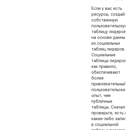
Если у вас есть
ресурсы, создайте
собственную
пользовательскую
таблицу лидеров
на основе данных
из социальных
таблиц лидеров.
Социальные
таблицы лидеров,
как правило,
обеспечивают
более
привлекательный
пользовательский
опыт, чем
публичные
таблицы. Сначала
проверьте, есть ли
какие-либо записи
в социальной