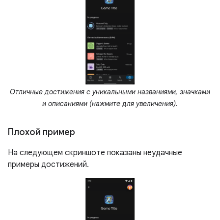
Отличные достижения с уникальными названиями, значками
и описаниями (нажмите для увеличения).
Плохой пример
На следующем скриншоте показаны неудачные
примеры достижений.