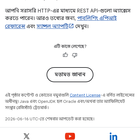
আপনি সরাসরি HTTP-এর মাধ্যমে REST API-গুলো অ্যাক্সেস
করতে পারেন। আরও তথ্যের জন্য,
পাবলিশিং এপিআই
রেফারেন্স
এবং
স্যাম্পল অ্যাপটি
দেখুন।
এটি কাজে লেগেছে?
মতামত জানান
এই পৃষ্ঠার কন্টেন্ট ও কোডের নমুনাগুলি
Content License
-এ বর্ণিত লাইসেন্সের
অধীনস্থ। Java এবং OpenJDK হল Oracle এবং/অথবা তার অ্যাফিলিয়েট
সংস্থার রেজিস্টার্ড ট্রেডমার্ক।
2026-06-16 UTC-তে শেষবার আপডেট করা হয়েছে।