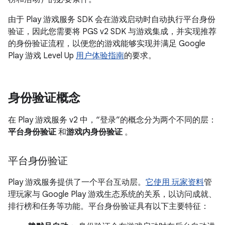
由于 Play 游戏服务 SDK 会在游戏启动时自动执行平台身份
验证，因此您需要将 PGS v2 SDK 与游戏集成，并实现推荐
的身份验证流程，以便您的游戏能够实现并满足 Google
Play 游戏 Level Up
用户体验指南
的要求。
身份验证概念
在 Play 游戏服务 v2 中，“登录”的概念分为两个不同的层：
平台身份验证
和
游戏内身份验证
。
平台身份验证
Play 游戏服务提供了一个平台互动层。
它使用 玩家资料
管
理玩家与 Google Play 游戏生态系统的关系，以访问成就、
排行榜和任务等功能。平台身份验证具有以下主要特征：