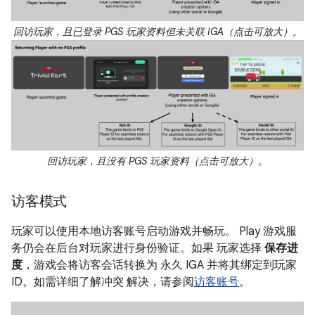
回访玩家，且已登录 PGS 玩家资料但未关联 IGA（点击可放大）。
回访玩家，且没有 PGS 玩家资料（点击可放大）。
访客模式
玩家可以使用本地访客账号启动游戏并畅玩。 Play 游戏服
务仍会在后台对玩家进行身份验证。如果 玩家选择
保存进
度
，游戏会将访客会话转换为 永久 IGA 并将其绑定到玩家
ID。如需详细了解冲突 解决，请参阅
访客账号
。