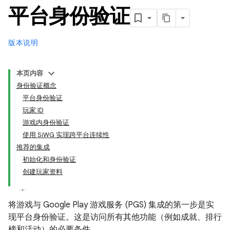
平台身份验证
版本说明
本页内容
身份验证概念
平台身份验证
玩家 ID
游戏内身份验证
使用 SiWG 实现跨平台连续性
推荐的集成
初始化和身份验证
创建玩家资料
将游戏与 Google Play 游戏服务 (PGS) 集成的第一步是实
现平台身份验证。这是访问所有其他功能（例如成就、排行
榜和活动）的必要条件。