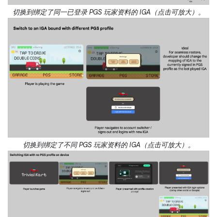
切换到绑定了同一已登录 PGS 玩家资料的 IGA（点击可放大）。
切换到绑定了不同 PGS 玩家资料的 IGA（点击可放大）。