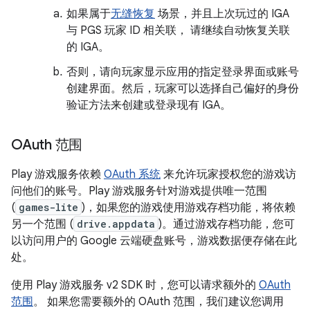
如果属于
无缝恢复
场景，并且上次玩过的 IGA
与 PGS 玩家 ID 相关联， 请继续自动恢复关联
的 IGA。
否则，请向玩家显示应用的指定登录界面或账号
创建界面。然后，玩家可以选择自己偏好的身份
验证方法来创建或登录现有 IGA。
OAuth 范围
Play 游戏服务依赖
OAuth 系统
来允许玩家授权您的游戏访
问他们的账号。Play 游戏服务针对游戏提供唯一范围
(
games-lite
)，如果您的游戏使用游戏存档功能，将依赖
另一个范围 (
drive.appdata
)。通过游戏存档功能，您可
以访问用户的 Google 云端硬盘账号，游戏数据便存储在此
处。
使用 Play 游戏服务 v2 SDK 时，您可以请求额外的
OAuth
范围
。 如果您需要额外的 OAuth 范围，我们建议您调用