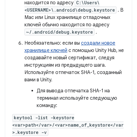
находится по адресу
C:\Users\
<USERNAME>\.android\debug.keystore
. В
Mac или Linux хранилище отладочных
ключей обычно находится по адресу
~/.android/debug.keystore
.
Необязательно: если вы
создали новое
хранилище ключей
с помощью Unity Hub, не
создавайте новый сертификат, следуя
инструкциям из предыдущего шага.
Используйте отпечаток SHA-1, созданный
вами в Unity.
Для вывода отпечатка SHA-1 на
терминал используйте следующую
команду:
keytool -list -keystore
<var>path</var>/<var>name_of_keystore</var
>.keystore -v