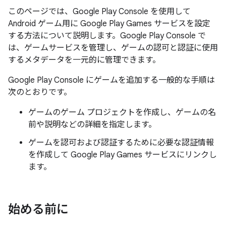
このページでは、Google Play Console を使用して
Android ゲーム用に Google Play Games サービスを設定
する方法について説明します。Google Play Console で
は、ゲームサービスを管理し、ゲームの認可と認証に使用
するメタデータを一元的に管理できます。
Google Play Console にゲームを追加する一般的な手順は
次のとおりです。
ゲームのゲーム プロジェクトを作成し、ゲームの名
前や説明などの詳細を指定します。
ゲームを認可および認証するために必要な認証情報
を作成して Google Play Games サービスにリンクし
ます。
始める前に