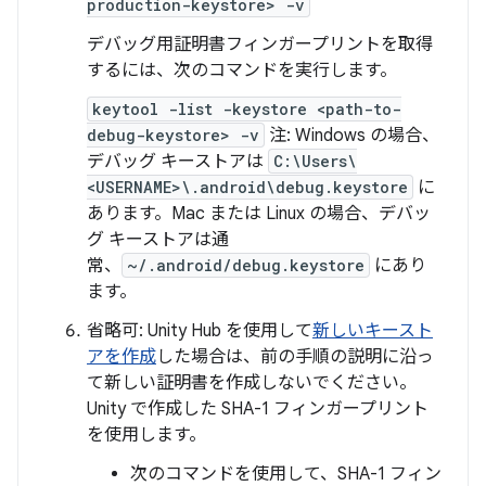
production-keystore> -v
デバッグ用証明書フィンガープリントを取得
するには、次のコマンドを実行します。
keytool -list -keystore <path-to-
debug-keystore> -v
注: Windows の場合、
デバッグ キーストアは
C:\Users\
<USERNAME>\.android\debug.keystore
に
あります。Mac または Linux の場合、デバッ
グ キーストアは通
常、
~/.android/debug.keystore
にあり
ます。
省略可: Unity Hub を使用して
新しいキースト
アを作成
した場合は、前の手順の説明に沿っ
て新しい証明書を作成しないでください。
Unity で作成した SHA-1 フィンガープリント
を使用します。
次のコマンドを使用して、SHA-1 フィン