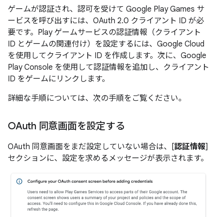
ゲームが認証され、認可を受けて Google Play Games サ
ービスを呼び出すには、OAuth 2.0 クライアント ID が必
要です。Play ゲームサービスの認証情報（クライアント
ID とゲームの関連付け）を設定するには、Google Cloud
を使用してクライアント ID を作成します。次に、Google
Play Console を使用して認証情報を追加し、クライアント
ID をゲームにリンクします。
詳細な手順については、次の手順をご覧ください。
OAuth 同意画面を設定する
OAuth 同意画面をまだ設定していない場合は、[
認証情報
]
セクションに、設定を求めるメッセージが表示されます。