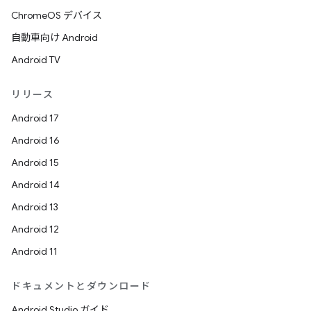
ChromeOS デバイス
自動車向け Android
Android TV
リリース
Android 17
Android 16
Android 15
Android 14
Android 13
Android 12
Android 11
ドキュメントとダウンロード
Android Studio ガイド