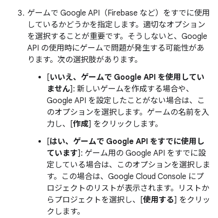
ゲームで Google API（Firebase など）をすでに使用
しているかどうかを指定します。適切なオプション
を選択することが重要です。そうしないと、Google
API の使用時にゲームで問題が発生する可能性があ
ります。次の選択肢があります。
[
いいえ、ゲームで Google API を使用してい
ません
]: 新しいゲームを作成する場合や、
Google API を設定したことがない場合は、こ
のオプションを選択します。ゲームの名前を入
力し、[
作成
] をクリックします。
[
はい、ゲームで Google API をすでに使用し
ています
]: ゲーム用の Google API をすでに設
定している場合は、このオプションを選択しま
す。この場合は、Google Cloud Console にプ
ロジェクトのリストが表示されます。リストか
らプロジェクトを選択し、[
使用する
] をクリッ
クします。