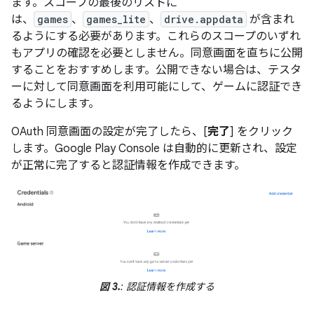
ます。スコープの最後のリストに
は、
games
、
games_lite
、
drive.appdata
が含まれ
るようにする必要があります。これらのスコープのいずれ
もアプリの確認を必要としません。同意画面を直ちに公開
することをおすすめします。公開できない場合は、テスタ
ーに対して同意画面を利用可能にして、ゲームに認証でき
るようにします。
OAuth 同意画面の設定が完了したら、[
完了
] をクリック
します。Google Play Console は自動的に更新され、設定
が正常に完了すると認証情報を作成できます。
図 3.
: 認証情報を作成する