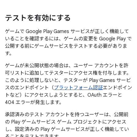
テストを有効にする
ゲームで Google Play Games サービスが正しく機能して
いることを確認するには、ゲームの変更を Google Play で
公開する前にゲームサービスをテストする必要がありま
す。
ゲームが未公開状態の場合は、ユーザー アカウントを許
可リストに追加してテスターにアクセス権を付与します。
このように処理しないと、テスターが Play Games サービ
スのエンドポイント（
プラットフォーム認証
エンドポイン
トなど）にアクセスしようとすると、OAuth エラーと
404 エラーが発生します。
承認済みのテスト アカウントを持つユーザーは、公開前
の Play ゲームサービス ゲーム プロジェクトにアクセス
し、設定済みの Play ゲームサービスが正しく機能してい
ることをテストできます。