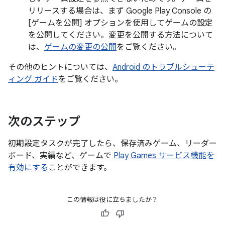
リリースする場合は、まず Google Play Console の
[ゲームを公開
] オプションを使用してゲームの設定
を公開してください。変更を公開する方法について
は、
ゲームの変更の公開
をご覧ください。
その他のヒントについては、
Android のトラブルシューテ
ィング ガイド
をご覧ください。
次のステップ
初期設定タスクが完了したら、保存済みゲーム、リーダー
ボード、実績など、ゲームで
Play Games サービス機能を
有効にする
ことができます。
この情報は役に立ちましたか？