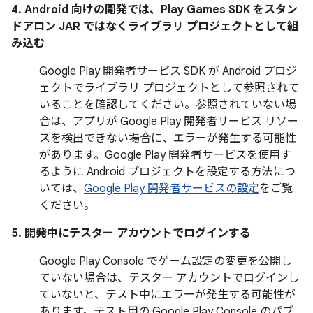
4. Android 向けの開発では、Play Games SDK をスタン
ドアロン JAR ではなくライブラリ プロジェクトとして組
み込む
Google Play 開発者サービス SDK が Android プロジ
ェクトでライブラリ プロジェクトとして参照されて
いることを確認してください。参照されていない場
合は、アプリが Google Play 開発者サービス リソー
スを検出できない場合に、エラーが発生する可能性
があります。Google Play 開発者サービスを使用す
るように Android プロジェクトを設定する方法につ
いては、
Google Play 開発者サービスの設定
をご覧
ください。
5. 開発中にテスター アカウントでログインする
Google Play Console でゲーム設定の変更を公開し
ていない場合は、テスター アカウントでログインし
ていないと、テスト中にエラーが発生する可能性が
あります。テスト用の Google Play Console のパブ