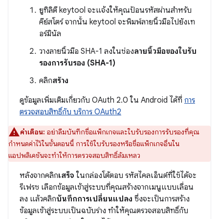
ยูทิลิตี keytool จะแจ้งให้คุณป้อนรหัสผ่านสำหรับ
คีย์สโตร์ จากนั้น keytool จะพิมพ์ลายนิ้วมือไปยังเท
อร์มินัล
วางลายนิ้วมือ SHA-1 ลงในช่อง
ลายนิ้วมือของใบรับ
รองการรับรอง (SHA-1)
คลิก
สร้าง
ดูข้อมูลเพิ่มเติมเกี่ยวกับ OAuth 2.0 ใน Android ได้ที่
การ
ตรวจสอบสิทธิ์กับ บริการ OAuth2
คำเตือน:
อย่าลืมบันทึกชื่อแพ็กเกจและใบรับรองการรับรองที่คุณ
กำหนดค่าไว้ในขั้นตอนนี้ การใช้ใบรับรองหรือชื่อแพ็กเกจอื่นใน
แอปพลิเคชันจะทำให้การตรวจสอบสิทธิ์ล้มเหลว
หลังจากคลิก
เสร็จ
ในกล่องโต้ตอบ รหัสไคลเอ็นต์ที่ใช้ได้จะ
รีเฟรช เลือกข้อมูลเข้าสู่ระบบที่คุณสร้างจากเมนูแบบเลื่อน
ลง แล้วคลิก
บันทึกการเปลี่ยนแปลง
ซึ่งจะเป็นการสร้าง
ข้อมูลเข้าสู่ระบบเป็นฉบับร่าง ทำให้คุณตรวจสอบสิทธิ์กับ