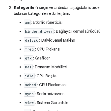
Kategoriler
'i seçin ve ardından aşağıdaki listede
bulunan kategorileri etkinleştirin:
am
: Etkinlik Yöneticisi
binder_driver
: Bağlayıcı Kernel sürücüsü
dalvik
: Dalvik Sanal Makine
freq
: CPU Frekansı
gfx
: Grafikler
hal
: Donanım Modülleri
idle
: CPU Boşta
sched
: CPU Planlaması
sync
: Senkronizasyon
view
: Sistemi Görüntüle