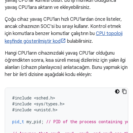
yavaş CPU'lar kümesi olsun. Bu işi mümkün olduğunca
yavaş CPU'lara aktarın ve ekleyebilirsiniz.
Çoğu cihaz yavaş CPU'ları hızlı CPU'lardan önce listeler,
ancak cihazınızın SOC'si bu sırayı kullanır. Kontrol etmek
için komutlara benzer komutlar çalıştırın bu
CPU topoloji
keşfinde gösterilmiştir kod
bulabilirsiniz.
Hangi CPU'ların cihazınızdaki yavaş CPU'lar olduğunu
öğrendikten sonra, kısa süreli mesaj dizileriniz için yakın ilgi
alanları (cihazın planlayıcısı) anlatacağım. Bunu yapmak için
her bir ileti dizisine aşağıdaki kodu ekleyin:
#
include
<
sched
.
h
>

#
include
<
sys
/
types
.
h
>

#
include
<
unistd
.
h
>

pid_t
my_pid
;
// PID of the process containing you