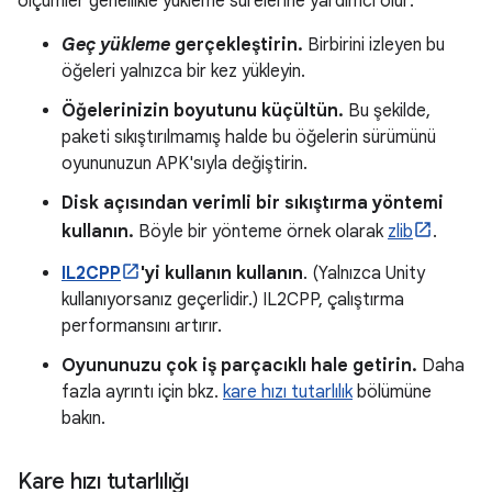
ölçümler genellikle yükleme sürelerine yardımcı olur:
Geç yükleme
gerçekleştirin.
Birbirini izleyen bu
öğeleri yalnızca bir kez yükleyin.
Öğelerinizin boyutunu küçültün.
Bu şekilde,
paketi sıkıştırılmamış halde bu öğelerin sürümünü
oyununuzun APK'sıyla değiştirin.
Disk açısından verimli bir sıkıştırma yöntemi
kullanın.
Böyle bir yönteme örnek olarak
zlib
.
IL2CPP
'yi kullanın kullanın
. (Yalnızca Unity
kullanıyorsanız geçerlidir.) IL2CPP, çalıştırma
performansını artırır.
Oyununuzu çok iş parçacıklı hale getirin.
Daha
fazla ayrıntı için bkz.
kare hızı tutarlılık
bölümüne
bakın.
Kare hızı tutarlılığı