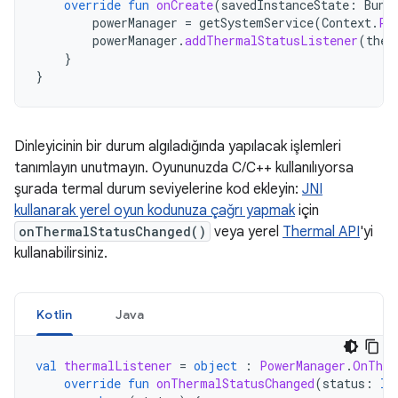
override
fun
onCreate
(
savedInstanceState
:
Bund
powerManager
=
getSystemService
(
Context
.
PO
powerManager
.
addThermalStatusListener
(
ther
}
}
Dinleyicinin bir durum algıladığında yapılacak işlemleri
tanımlayın unutmayın. Oyununuzda C/C++ kullanılıyorsa
şurada termal durum seviyelerine kod ekleyin:
JNI
kullanarak yerel oyun kodunuza çağrı yapmak
için
onThermalStatusChanged()
veya yerel
Thermal API
'yi
kullanabilirsiniz.
Kotlin
Java
val
thermalListener
=
object
:
PowerManager
.
OnTher
override
fun
onThermalStatusChanged
(
status
:
In