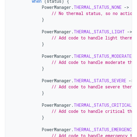
when
(
status
)
{
PowerManager
.
THERMAL_STATUS_NONE
-
>
{
// No thermal status, so no action
}
PowerManager
.
THERMAL_STATUS_LIGHT
-
>
{
// Add code to handle light therma
}
PowerManager
.
THERMAL_STATUS_MODERATE
-
// Add code to handle moderate the
}
PowerManager
.
THERMAL_STATUS_SEVERE
-
>
// Add code to handle severe therm
}
PowerManager
.
THERMAL_STATUS_CRITICAL
-
// Add code to handle critical the
}
PowerManager
.
THERMAL_STATUS_EMERGENCY
// Add code to handle emergency th