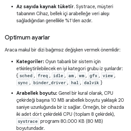
Az sayıda kaynak tüketir
. Systrace, müşteri
tabanının Cihaz, bellek içi arabelleğe veri akışı
sağladığından genellikle %1'den azdır.
Optimum ayarlar
Araca makul bir dizi bağımsız değişken vermek önemlidir:
Kategoriler:
Oyun tabanlı bir sistem için
etkinleştirilebilecek en iyi kategori grubu iz şunlardır:
{
sched
,
freq
,
idle
,
am
,
wm
,
gfx
,
view
,
sync
,
binder_driver
,
hal
,
dalvik
}
Arabellek boyutu:
Genel bir kural olarak, CPU
çekirdeği başına 10 MB arabellek boyutu yaklaşık 20
saniye uzunluğunda bir iz sağlar. Örneğin, bir cihazda
iki adet dört çekirdekli CPU (toplam 8 çekirdek),
systrace
programı 80.000 KB (80 MB)
boyutundadır.