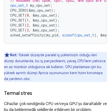
// Assumes that cpu0, cpu1, cpu2, and cpu3 are the
cpu_set_t
my_cpu_set
;
CPU_ZERO
(
&
my_cpu_set
);
CPU_SET
(
0
,
&
my_cpu_set
);
CPU_SET
(
1
,
&
my_cpu_set
);
CPU_SET
(
2
,
&
my_cpu_set
);
CPU_SET
(
3
,
&
my_cpu_set
);
sched_setaffinity
(
my_pid
,
sizeof
(
cpu_set_t
),
&
my_c
Not:
Yüksek düzeyde paralel iş yüklerinizin olduğu ileri
düzey durumlarda, bu iş parçacıklarını, yavaş CPU'ların yalnızca
en az mümkün olduğunca sık kullanın. CPU planlaması için bu
yüksek ayrıntı düzeyi Ayrıca oyununuzun kare hızını korumaya
da yardımcı olur.
Termal stres
Cihazlar çok ısındığında CPU ve/veya GPU'yu daraltabilir ve
bu da beklenmedik şekillerde etkileyen bir problem.