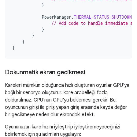
}
PowerManager
.
THERMAL_STATUS_SHUTDOWN
-
// Add code to handle immediate sh
}
}
}
}
Dokunmatik ekran gecikmesi
Kareleri mümkün olduğunca hızlı oluşturan oyunlar GPU'ya
bağlı bir senaryo oluşturur. kare arabelleği fazla
doldurulmaz. CPU'nun GPU'yu beklemesi gerekir. Bu,
oyuncunun girişi ile giriş yapan giriş arasında kayda değer
bir gecikmeye neden olur ekrandaki efekt.
Oyununuzun kare hızını iyileştirip iyileştiremeyeceğinizi
belirlemek için şu adımları uygulayın: