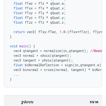
float
fTwz
=
fTz
*
qQuat
.
w
;
float
fTxx
=
fTx
*
qQuat
.
x
;
float
fTxy
=
fTy
*
qQuat
.
x
;
float
fTyz
=
fTz
*
qQuat
.
y
;
float
fTzz
=
fTz
*
qQuat
.
z
;
return
vec3
(
fTxy
-
fTwz
,
1.0
-
(
fTxx
+
fTzz
),
fTyz
+
f
}
void
main
()
{
vec4
qtangent
=
normalize
(
in_qtangent
);
//Needed
vec3
normal
=
xAxis
(
qtangent
);
vec3
tangent
=
yAxis
(
qtangent
);
float
biNormalReflection
=
sign
(
in_qtangent
.
w
);
vec3
binormal
=
cross
(
normal
,
tangent
)
*
biNorma
...
}
รูปแบบ
ขนาด