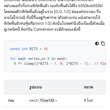
สม่ำเสมอทั่วทั้งช่วงพิกัดพื้นผิว รองรับพื้นผิวได้ถึง 65536x65536!
โดยสมมติว่าพิกัดพื้นผิวอยู่ในช่วง [0.0, 1.0] ต่อองค์ประกอบ ซึ่ง
อาจไม่ใช่กรณี ทั้งนี้ขึ้นอยู่กับตาข่าย (ตัวอย่างเช่น ผนังสามารถใช้
พิกัดพื้นผิวห่อหุ้มที่มากกว่า 1.0) ดังนั้นโปรดคำนึงถึงเรื่องนี้ด้วยเมื่อ
ดูเทคนิคนี้ ฟังก์ชัน Conversion จะมีลักษณะดังนี้
const
int
BITS
=
16
for
each
vertex_uv
V
in
mesh
:
V
*=
clamp
(
2
^
BITS
-
1
,
0
,
2
^
BITS
-
1
);
// float
รูปแบบ
ขนาด
float32
ก่อน
vec2<
>
8 ไบต์