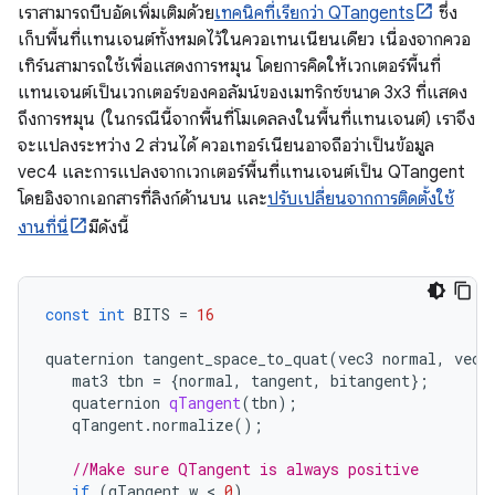
เราสามารถบีบอัดเพิ่มเติมด้วย
เทคนิคที่เรียกว่า QTangents
ซึ่ง
เก็บพื้นที่แทนเจนต์ทั้งหมดไว้ในควอเทนเนียนเดียว เนื่องจากควอ
เทิร์นสามารถใช้เพื่อแสดงการหมุน โดยการคิดให้เวกเตอร์พื้นที่
แทนเจนต์เป็นเวกเตอร์ของคอลัมน์ของเมทริกซ์ขนาด 3x3 ที่แสดง
ถึงการหมุน (ในกรณีนี้จากพื้นที่โมเดลลงในพื้นที่แทนเจนต์) เราจึง
จะแปลงระหว่าง 2 ส่วนได้ ควอเทอร์เนียนอาจถือว่าเป็นข้อมูล
vec4 และการแปลงจากเวกเตอร์พื้นที่แทนเจนต์เป็น QTangent
โดยอิงจากเอกสารที่ลิงก์ด้านบน และ
ปรับเปลี่ยนจากการติดตั้งใช้
งานที่นี่
มีดังนี้
const
int
BITS
=
16
quaternion
tangent_space_to_quat
(
vec3
normal
,
vec3
mat3
tbn
=
{
normal
,
tangent
,
bitangent
};
quaternion
qTangent
(
tbn
);
qTangent
.
normalize
();
//Make sure QTangent is always positive
if
(
qTangent
.
w
 < 
0
)