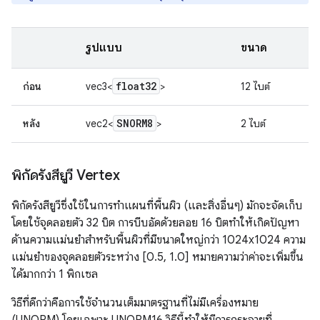
รูปแบบ
ขนาด
float32
ก่อน
vec3<
>
12 ไบต์
SNORM8
หลัง
vec2<
>
2 ไบต์
พิกัดรังสียูวี Vertex
พิกัดรังสียูวีซึ่งใช้ในการทำแผนที่พื้นผิว (และสิ่งอื่นๆ) มักจะจัดเก็บ
โดยใช้จุดลอยตัว 32 บิต การบีบอัดด้วยลอย 16 บิตทำให้เกิดปัญหา
ด้านความแม่นยำสำหรับพื้นผิวที่มีขนาดใหญ่กว่า 1024x1024 ความ
แม่นยำของจุดลอยตัวระหว่าง [0.5, 1.0] หมายความว่าค่าจะเพิ่มขึ้น
ได้มากกว่า 1 พิกเซล
วิธีที่ดีกว่าคือการใช้จำนวนเต็มมาตรฐานที่ไม่มีเครื่องหมาย
(UNORM) โดยเฉพาะ UNORM16 วิธีนี้ทำให้มีการกระจายที่