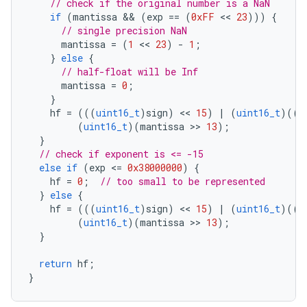
// check if the original number is a NaN
if
(
mantissa
 && 
(
exp
==
(
0xFF
 << 
23
)))
{
// single precision NaN
mantissa
=
(
1
 << 
23
)
-
1
;
}
else
{
// half-float will be Inf
mantissa
=
0
;
}
hf
=
(((
uint16_t
)
sign
)
 << 
15
)
|
(
uint16_t
)((
0
(
uint16_t
)(
mantissa
 >> 
13
);
}
// check if exponent is <= -15
else
if
(
exp
<
=
0x38000000
)
{
hf
=
0
;
// too small to be represented
}
else
{
hf
=
(((
uint16_t
)
sign
)
 << 
15
)
|
(
uint16_t
)((
e
(
uint16_t
)(
mantissa
 >> 
13
);
}
return
hf
;
}