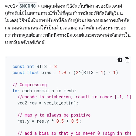
vec2<
SNORM8
> แต่คุณต้องหาวิธีจัดเก็บทิศทางของบิตเจนต์
(สำหรับใช้ในสถานการณ์ทั่วไปที่คุณทำการมิเรอร์พิกัดรังสียูวีบน
โมเดล) วิธีหนึ่งในการปรับค่านี้คือ จับคู่ส่วนประกอบของการเข้ารหัส
เวกเตอร์แทนเจนต์ให้เป็นค่าบวกเสมอ แล้วพลิกเครื่องหมายของ
กราฟหากคุณต้องการพลิกทิศทางบิตเจนต์และตรวจหาค่าดังกล่าวใน
เบราว์เซอร์เวอร์เท็กซ์
const
int
BITS
=
8
const
float
bias
=
1.0
/
(
2
^
(
BITS
-
1
)
-
1
)
// Compressing
for
each
normal
n
in
mesh
:
//encode to octahedron, result in range [-1, 1]
vec2
res
=
vec_to_oct
(
n
);
// map y to always be positive
res
.
y
=
res
.
y
*
0.5
+
0.5
;
// add a bias so that y is never 0 (sign in the 