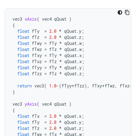
vec3
xAxis
(
vec4
qQuat
)
{
float
fTy
=
2.0
*
qQuat
.
y
;
float
fTz
=
2.0
*
qQuat
.
z
;
float
fTwy
=
fTy
*
qQuat
.
w
;
float
fTwz
=
fTz
*
qQuat
.
w
;
float
fTxy
=
fTy
*
qQuat
.
x
;
float
fTxz
=
fTz
*
qQuat
.
x
;
float
fTyy
=
fTy
*
qQuat
.
y
;
float
fTzz
=
fTz
*
qQuat
.
z
;
return
vec3
(
1.0
-
(
fTyy
+
fTzz
),
fTxy
+
fTwz
,
fTxz
-
f
}
vec3
yAxis
(
vec4
qQuat
)
{
float
fTx
=
2.0
*
qQuat
.
x
;
float
fTy
=
2.0
*
qQuat
.
y
;
float
fTz
=
2.0
*
qQuat
.
z
;
float
fTwx
=
fTx
*
qQuat
.
w
;