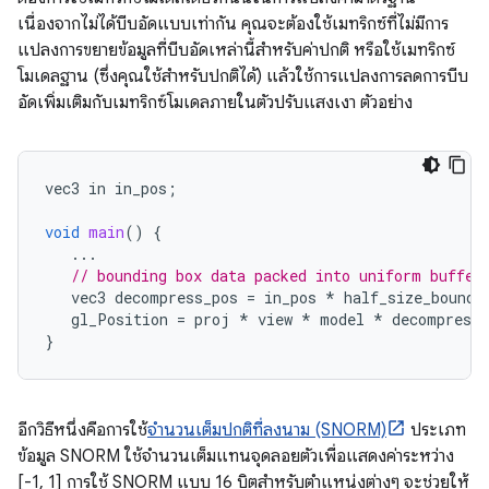
เนื่องจากไม่ได้บีบอัดแบบเท่ากัน คุณจะต้องใช้เมทริกซ์ที่ไม่มีการ
แปลงการขยายข้อมูลที่บีบอัดเหล่านี้สำหรับค่าปกติ หรือใช้เมทริกซ์
โมเดลฐาน (ซึ่งคุณใช้สำหรับปกติได้) แล้วใช้การแปลงการลดการบีบ
อัดเพิ่มเติมกับเมทริกซ์โมเดลภายในตัวปรับแสงเงา ตัวอย่าง
vec3
in
in_pos
;
void
main
()
{
...
// bounding box data packed into uniform buffer
vec3
decompress_pos
=
in_pos
*
half_size_boundi
gl_Position
=
proj
*
view
*
model
*
decompress_
}
อีกวิธีหนึ่งคือการใช้
จำนวนเต็มปกติที่ลงนาม (SNORM)
ประเภท
ข้อมูล SNORM ใช้จำนวนเต็มแทนจุดลอยตัวเพื่อแสดงค่าระหว่าง
[-1, 1] การใช้ SNORM แบบ 16 บิตสำหรับตำแหน่งต่างๆ จะช่วยให้