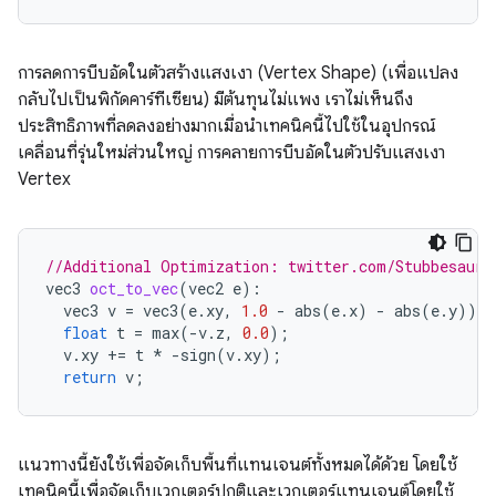
การลดการบีบอัดในตัวสร้างแสงเงา (Vertex Shape) (เพื่อแปลง
กลับไปเป็นพิกัดคาร์ทีเซียน) มีต้นทุนไม่แพง เราไม่เห็นถึง
ประสิทธิภาพที่ลดลงอย่างมากเมื่อนำเทคนิคนี้ไปใช้ในอุปกรณ์
เคลื่อนที่รุ่นใหม่ส่วนใหญ่ การคลายการบีบอัดในตัวปรับแสงเงา
Vertex
//Additional Optimization: twitter.com/Stubbesauru
vec3
oct_to_vec
(
vec2
e
)
:
vec3
v
=
vec3
(
e
.
xy
,
1.0
-
abs
(
e
.
x
)
-
abs
(
e
.
y
));
float
t
=
max
(
-
v
.
z
,
0.0
);
v
.
xy
+=
t
*
-
sign
(
v
.
xy
);
return
v
;
แนวทางนี้ยังใช้เพื่อจัดเก็บพื้นที่แทนเจนต์ทั้งหมดได้ด้วย โดยใช้
เทคนิคนี้เพื่อจัดเก็บเวกเตอร์ปกติและเวกเตอร์แทนเจนต์โดยใช้