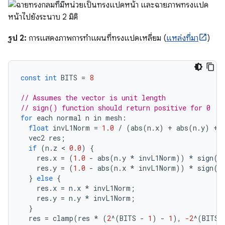
รูป 2:
การแสดงภาพการทำแผนที่ทรงแปดเหลี่ยม (
แหล่งที่มา
)
const
int
BITS
=
8
// Assumes the vector is unit length
// sign() function should return positive for 0
for
each
normal
n
in
mesh
:
float
invL1Norm
=
1.0
/
(
abs
(
n
.
x
)
+
abs
(
n
.
y
)
+
vec2
res
;
if
(
n
.
z
 < 
0.0
)
{
res
.
x
=
(
1.0
-
abs
(
n
.
y
*
invL1Norm
))
*
sign
(
n
res
.
y
=
(
1.0
-
abs
(
n
.
x
*
invL1Norm
))
*
sign
(
n
}
else
{
res
.
x
=
n
.
x
*
invL1Norm
;
res
.
y
=
n
.
y
*
invL1Norm
;
}
res
=
clamp
(
res
*
(
2
^
(
BITS
-
1
)
-
1
),
-2
^
(
BITS