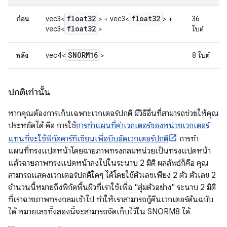
float32
float32
ก่อน
vec3<
> + vec3<
> +
36
float32
vec3<
>
ไบต์
SNORM16
หลัง
vec4<
>
8 ไบต์
ปกติเท่านั้น
หากคุณต้องการเก็บเฉพาะเวกเตอร์ปกติ มีวิธีอื่นที่สามารถช่วยให้คุณ
ประหยัดได้ คือ การใช้
การทำแผนที่ค่าเวกเตอร์ของหน่วยเวกเตอร์
แทนที่จะใช้พิกัดคาร์ทีเซียนเพื่อบีบอัดเวกเตอร์ปกติ
การทำ
แผนที่ทรงแปดหน้าโดยฉายภาพทรงกลมหน่วยเป็นทรงแปดหน้า
แล้วฉายภาพทรงแปดหน้าลงไปในระนาบ 2 มิติ ผลลัพธ์ก็คือ คุณ
สามารถแสดงเวกเตอร์ปกติใดๆ ได้โดยใช้ตัวเลขเพียง 2 ตัว ตัวเลข 2
จำนวนนี้หมายถึงพิกัดพื้นผิวที่เราใช้เพื่อ "สุ่มตัวอย่าง" ระนาบ 2 มิติ
ที่เราฉายภาพทรงกลมเข้าไป ทำให้เราสามารถกู้คืนเวกเตอร์ต้นฉบับ
ได้ หมายเลขทั้งสองนี้จะสามารถจัดเก็บไว้ใน SNORM8 ได้