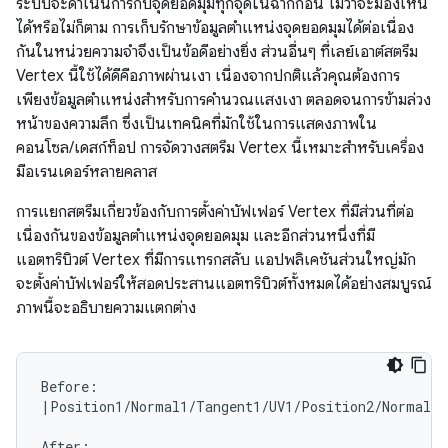
ระบบจะดำเนินการกับจุดยอดมุมทุกจุดในฉากก่อน ไม่ว่าจะมองเห็น
ได้หรือไม่ก็ตาม การเก็บรักษาข้อมูลตำแหน่งจุดยอดมุมได้ต่อเนื่อง
กันในหน่วยความจำจึงเป็นข้อดีอย่างยิ่ง ส่วนอื่นๆ ที่เลย์เอาต์สตรีม
Vertex นี้ใช้ได้ดีคือภาพผ่านเงา เนื่องจากปกติแล้วคุณต้องการ
เพียงข้อมูลตำแหน่งสำหรับการคำนวณแสงเงา ตลอดจนการข้ามล่วง
หน้าของความลึก ซึ่งเป็นเทคนิคที่มักใช้ในการแสดงภาพใน
คอนโซล/เดสก์ท็อป การจัดวางสตรีม Vertex นี้เหมาะสำหรับเครื่อง
มือเรนเดอร์หลายคลาส
การแยกสตรีมเกี่ยวข้องกับการตั้งค่าบัฟเฟอร์ Vertex ที่มีส่วนที่ต่อ
เนื่องกันของข้อมูลตำแหน่งจุดยอดมุม และอีกส่วนหนึ่งที่มี
แอตทริบิวต์ Vertex ที่มีการแทรกสลับ แอปพลิเคชันส่วนใหญ่มัก
จะตั้งค่าบัฟเฟอร์ให้สอดประสานแอตทริบิวต์ทั้งหมดได้อย่างสมบูรณ์
ภาพนี้จะอธิบายความแตกต่าง
Before:

|Position1/Normal1/Tangent1/UV1/Position2/Normal2/
After:
