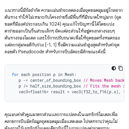
แนวทางนี้มีข้อจำกัด ความแม่นยําจะลดลงเมื่อจุดยอดมุมอยู่ไกลจาก
ต้นทาง ทำให้ไม่เหมาะกับโครงข่ายซึ่งมีพื้นที่ที่มีขนาดใหญ่มาก (จุด
ยอดที่มีองค์ประกอบเกิน 1024) คุณแก้ไขปัญหานี้ได้โดยแบ่ง
ตาข่ายออกเป็นชิ้นส่วนเล็กๆ จัดแต่ละส่วนให้อยู่ตรงกลางรอบๆ
ต้นทางของโมเดล และใช้การปรับขนาดเพื่อให้จุดยอดทั้งหมดของ
แต่ละกลุ่มพอดีกับช่วง [-1, 1] ซึ่งมีความแม่นยำสูงสุดสำหรับค่าจุด
ลอยตัว Pseudocode สำหรับการบีบอัดจะมีลักษณะดังนี้
for
each
position
p
in
Mesh
:
p
-=
center_of_bounding_box
// Moves Mesh back 
p
/=
half_size_bounding_box
// Fits the mesh in
vec3<float16>
result
=
vec3
(
f32_to_f16
(
p
.
x
),
f3
คุณอบค่าตัวคูณมาตราส่วนและการแปลลงในเมทริกซ์โมเดลเพื่อ
คลายการบีบอัดข้อมูลจุดยอดมุมเมื่อแสดงผล โปรดทราบว่าคุณไม่
ต้องการใช้เมทริกซ์โมเดลเดียวกันนี้ในการแปลงค่ามาตรฐาน