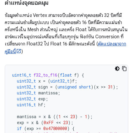
ตำแหน่งจุดยอดมุม
ข้อมูลตำแหน่ง Vertex สามารถบีบอัดจากค่าจุดลอยตัว 32 บิตที่มี
ความแม่นยำเต็มรูปแบบ เป็นค่าจุดลอยตัว 16 บิตที่มีความแม่นยำ
ครึ่งหนึ่งใน Mesh ส่วนใหญ่ และครึ่ง Float ได้รับการสนับสนุนใน
ฮาร์ดแวร์ในอุปกรณ์เคลื่อนที่เกือบทุกรุ่น ฟังก์ชัน Conversion ที่
เปลี่ยนจาก Float32 ไป Float 16 มีลักษณะดังนี้ (
ดัดแปลงมาจาก
คู่มือนี้
)
uint16_t
f32_to_f16
(
float
f
)
{
uint32_t
x
=
(
uint32_t
)
f
;
uint32_t
sign
=
(
unsigned
short
)(
x
 >> 
31
);
uint32_t
mantissa
;
uint32_t
exp
;
uint16_t
hf
;
mantissa
=
x
 & 
((
1
 << 
23
)
-
1
);
exp
=
x
 & 
(
0xFF
 << 
23
);
if
(
exp
>
=
0x47800000
)
{