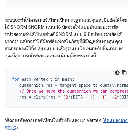
ระบบจะทำให้ควอเทอร์เนียนเป็นมาตรฐานและคุณจะบีบอัดได้โดย
ใช้ SNORM SNORM แบบ 16 บิตช่วยให้แม่นยำและประหยัด
หน่วยความจำได้เป็นอย่างดี SNORM แบบ 8 บิตช่วยประหยัดได้
มากกว่า แต่อาจทำให้มีอาร์ติแฟกต์ในวัสดุที่มีข้อมูลจำเพาะสูง คุณ
สามารถลองใช้ทั้ง 2 รูปแบบ แล้วดูว่าแบบใดเหมาะกับชิ้นงานของ
คุณที่สุด การเข้ารหัสควอเทอร์เนียนมีลักษณะดังนี้
for
each
vertex
v
in
mesh
:
quaternion
res
=
tangent_space_to_quat
(
v
.
normal
// Once we have the quaternion we can compress 
res
=
clamp
(
res
*
(
2
^
(
BITS
-
1
)
-
1
),
-2
^
(
BITS
วิธีถอดรหัสควอเทอร์เนียนในตัวปรับแสงเงา Vertex (
ดัดแปลงจาก
ที่นี่
)