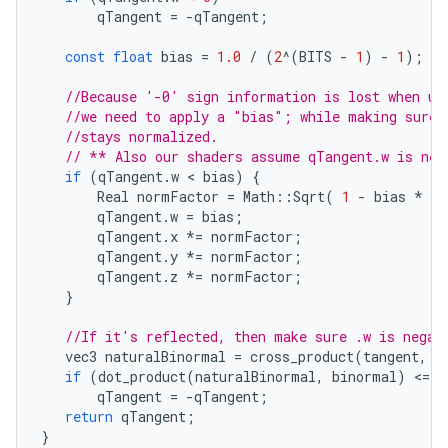
qTangent
=
-
qTangent
;
const
float
bias
=
1.0
/
(
2
^
(
BITS
-
1
)
-
1
);
//Because '-0' sign information is lost when us
//we need to apply a "bias"; while making sure 
//stays normalized.
// ** Also our shaders assume qTangent.w is nev
if
(
qTangent
.
w
 < 
bias
)
{
Real
normFactor
=
Math
::
Sqrt
(
1
-
bias
*
bi
qTangent
.
w
=
bias
;
qTangent
.
x
*=
normFactor
;
qTangent
.
y
*=
normFactor
;
qTangent
.
z
*=
normFactor
;
}
//If it's reflected, then make sure .w is negat
vec3
naturalBinormal
=
cross_product
(
tangent
,
n
if
(
dot_product
(
naturalBinormal
,
binormal
)
<
=
0
qTangent
=
-
qTangent
;
return
qTangent
;
}