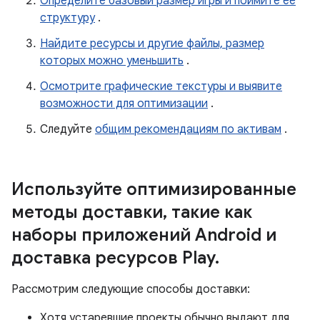
Определите базовый размер игры и поймите ее
структуру
.
Найдите ресурсы и другие файлы, размер
которых можно уменьшить
.
Осмотрите графические текстуры и выявите
возможности для оптимизации
.
Следуйте
общим рекомендациям по активам
.
Используйте оптимизированные
методы доставки
,
такие как
наборы приложений Android и
доставка ресурсов Play
.
Рассмотрим следующие способы доставки:
Хотя устаревшие проекты обычно выдают для