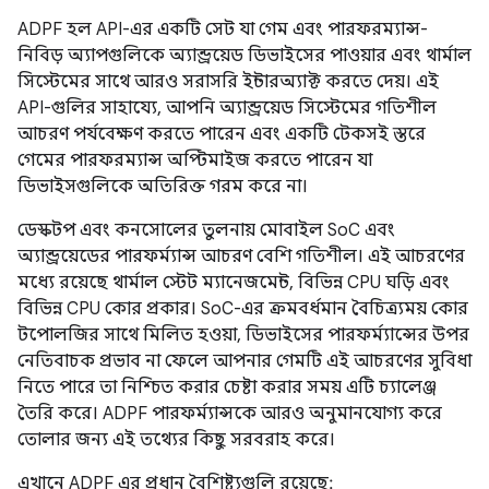
ADPF হল API-এর একটি সেট যা গেম এবং পারফরম্যান্স-
নিবিড় অ্যাপগুলিকে অ্যান্ড্রয়েড ডিভাইসের পাওয়ার এবং থার্মাল
সিস্টেমের সাথে আরও সরাসরি ইন্টারঅ্যাক্ট করতে দেয়। এই
API-গুলির সাহায্যে, আপনি অ্যান্ড্রয়েড সিস্টেমের গতিশীল
আচরণ পর্যবেক্ষণ করতে পারেন এবং একটি টেকসই স্তরে
গেমের পারফরম্যান্স অপ্টিমাইজ করতে পারেন যা
ডিভাইসগুলিকে অতিরিক্ত গরম করে না।
ডেস্কটপ এবং কনসোলের তুলনায় মোবাইল SoC এবং
অ্যান্ড্রয়েডের পারফর্ম্যান্স আচরণ বেশি গতিশীল। এই আচরণের
মধ্যে রয়েছে থার্মাল স্টেট ম্যানেজমেন্ট, বিভিন্ন CPU ঘড়ি এবং
বিভিন্ন CPU কোর প্রকার। SoC-এর ক্রমবর্ধমান বৈচিত্র্যময় কোর
টপোলজির সাথে মিলিত হওয়া, ডিভাইসের পারফর্ম্যান্সের উপর
নেতিবাচক প্রভাব না ফেলে আপনার গেমটি এই আচরণের সুবিধা
নিতে পারে তা নিশ্চিত করার চেষ্টা করার সময় এটি চ্যালেঞ্জ
তৈরি করে। ADPF পারফর্ম্যান্সকে আরও অনুমানযোগ্য করে
তোলার জন্য এই তথ্যের কিছু সরবরাহ করে।
এখানে ADPF এর প্রধান বৈশিষ্ট্যগুলি রয়েছে: