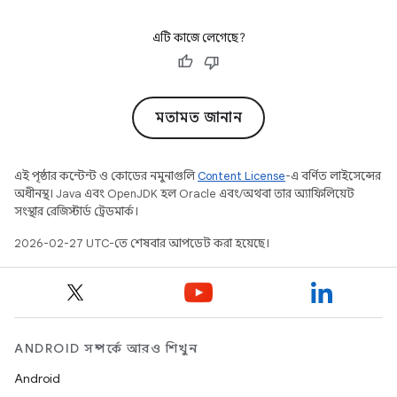
এটি কাজে লেগেছে?
মতামত জানান
এই পৃষ্ঠার কন্টেন্ট ও কোডের নমুনাগুলি
Content License
-এ বর্ণিত লাইসেন্সের
অধীনস্থ। Java এবং OpenJDK হল Oracle এবং/অথবা তার অ্যাফিলিয়েট
সংস্থার রেজিস্টার্ড ট্রেডমার্ক।
2026-02-27 UTC-তে শেষবার আপডেট করা হয়েছে।
ANDROID সম্পর্কে আরও শিখুন
Android