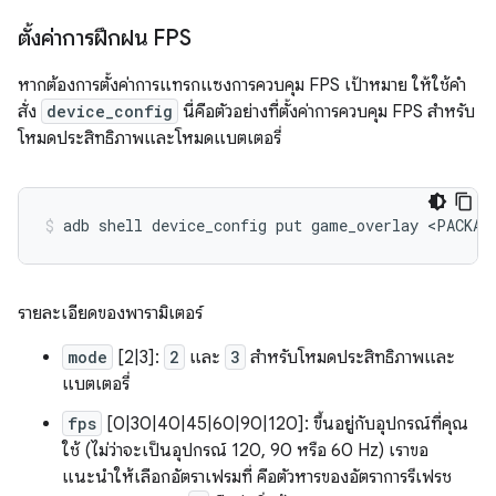
ตั้งค่าการฝึกฝน FPS
หากต้องการตั้งค่าการแทรกแซงการควบคุม FPS เป้าหมาย ให้ใช้คำ
สั่ง
device_config
นี่คือตัวอย่างที่ตั้งค่าการควบคุม FPS สำหรับ
โหมดประสิทธิภาพและโหมดแบตเตอรี่
adb
shell
device_config
put
game_overlay
<PACKAG
รายละเอียดของพารามิเตอร์
mode
[2|3]:
2
และ
3
สำหรับโหมดประสิทธิภาพและ
แบตเตอรี่
fps
[0|30|40|45|60|90|120]: ขึ้นอยู่กับอุปกรณ์ที่คุณ
ใช้ (ไม่ว่าจะเป็นอุปกรณ์ 120, 90 หรือ 60 Hz) เราขอ
แนะนำให้เลือกอัตราเฟรมที่ คือตัวหารของอัตราการรีเฟรช