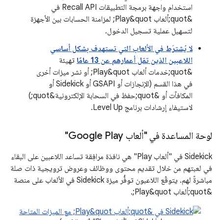
استخدام واجهة برمجة التطبيقات Recall API في
&quot;ألعاب Play&quot; لمزامنة الحسابات بين الأجهزة
لتسهيل عملية تسجيل الدخول.
لا يُشترَط في الألعاب التي تستهدف بشكل أساسي
اللاعبين الذين تقل أعمارهم عن 13 عامًا
تهيئة
&quot;خدمات ألعاب Play&quot; أو نشر ميزات أخرى
في هذا القسم (الإنجازات أو GSAPI أو Sidekick أو
المكافآت أو &quot;حفظ في السحابة الإلكترونية&quot;)
لاستيفاء إرشادات برنامج Level Up.
لوحة المساعدة في "ألعاب Google Play"
‫Sidekick في "ألعاب Play" هي نافذة مرافِقة تساعد اللاعبين على البقاء
في لعبتهم من خلال تقديم محتوى ووظائف وعروض ترويجية ذات صلة
مباشرةً لهم. يتوقّع اللاعبون توفُّر ميزة Sidekick في الألعاب على منصة
&quot;ألعاب Play&quot;.