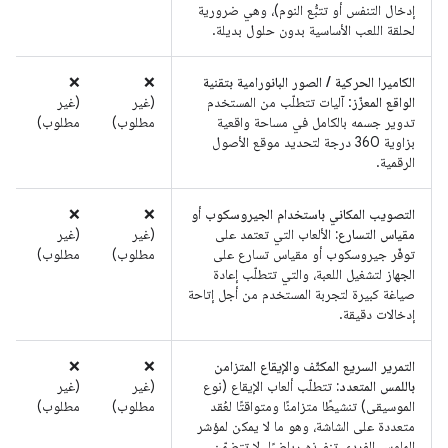
إدخال التنفس أو تتبُّع النوم)، وهي ضرورية
لحلقة اللعب الأساسية بدون حلول بديلة.
الكاميرا الحركية / الصور البانورامية بتقنية
‫❌
‫❌
الواقع المعزّز
: آليات تتطلّب من المستخدم
(غير
(غير
تدوير جسمه بالكامل في مساحة واقعية
مطلوب)
مطلوب)
بزاوية 360 درجة لتحديد موقع الأصول
الرقمية.
التصويب المكاني باستخدام الجيروسكوب أو
‫❌
‫❌
مقياس التسارع:
الألعاب التي تعتمد على
(غير
(غير
توفّر جيروسكوب أو مقياس تسارع على
مطلوب)
مطلوب)
الجهاز لتشغيل اللعبة، والتي تتطلّب إعادة
صياغة كبيرة لتجربة المستخدم من أجل إتاحة
إدخالات دقيقة.
التمرير السريع المكثّف والإيقاع المتزامن
‫❌
‫❌
باللمس المتعدد:
تتطلّب ألعاب الإيقاع (نوع
(غير
(غير
الموسيقى) تنشيطًا متزامنًا ومتواقتًا لعُقد
مطلوب)
مطلوب)
متعددة على الشاشة، وهو ما لا يمكن لمؤشر
الماوس الفردي تنفيذه رياضيًا. لا تتضمّن