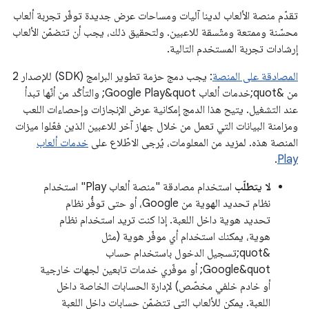
تقدّم منصة الألعاب لدينا آليات ومساحات عرض جديدة توفّر تجربة ألعاب
محسّنة وممتعة ومتّسقة للاعبين. ولتحقيق ذلك، يجب أن تتضمّن الألعاب
إرشادات تجربة المستخدم التالية.
المصادقة على المنصة
: يجب دمج حزمة تطوير البرامج (SDK) للإصدار 2
من &quot;خدمات ألعاب Google Play&quot; والتأكّد من أنّها تبدأ
عند التشغيل. يتيح هذا الدمج إمكانية عرض الإنجازات وإحصاءات اللعب
ومزامنة البيانات التي تعمل من خلال جهاز آخر للاعبين الذين فعّلوا ميزات
المنصة هذه. لمزيد من المعلومات، يُرجى الاطّلاع على
خدمات ألعاب
.
Play
لا يتطلّب
استخدام مصادقة "منصة ألعاب Play" استخدام
نظام تحديد الهوية من Google، أو حتى توفُّر نظام
تحديد هوية داخل اللعبة. إذا كنت تريد استخدام نظام
هوية، يمكنك استخدام أي موفّر هوية (مثل
&quot;تسجيل الدخول باستخدام حساب
Google&quot; أو موفّري خدمات تابعين لجهات خارجية
أو خادم خلفي مخصّص) لإدارة الحسابات الخاصة داخل
اللعبة. يمكن للألعاب التي تتضمّن حسابات داخل اللعبة