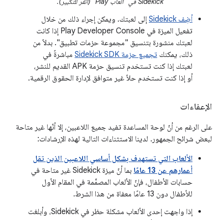
‫Sidekick في "ألعاب Play" (انقر للتكبير).
أضِف Sidekick
إلى لعبتك. ويمكن إجراء ذلك من خلال
تفعيل الميزة في Play Developer Console إذا كانت
لعبتك منشورة بتنسيق "مجموعة حزمات تطبيق". بدلاً من
ذلك، يمكنك
تجميع حزمة Sidekick SDK
مباشرةً في
لعبتك إذا كنت تستخدم تنسيق حزمة APK القديم للنشر،
أو إذا كنت تستخدم حلاً غير متوافق لإدارة الحقوق الرقمية.
الإعفاءات
على الرغم من أنّ لوحة المساعدة تفيد جميع اللاعبين، إلا أنّها غير متاحة
لبعض شرائح الجمهور. لدينا الاستثناءات التالية لهذه الإرشادات:
الألعاب التي تستهدف بشكل أساسي اللاعبين الذين تقل
أعمارهم عن 13 عامًا
بما أنّ ميزة Sidekick غير متاحة في
حسابات الأطفال، فإنّ الألعاب المصمَّمة في المقام الأول
للأطفال دون 13 عامًا معفاة من هذا الشرط.
إذا واجهت إحدى الألعاب مشكلة حظر في Sidekick، وأبلغت