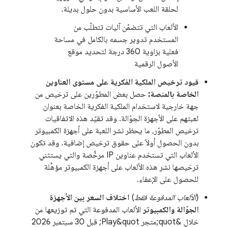
لحلقة اللعب الأساسية بدون حلول بديلة.
الألعاب التي تتضمّن آليات تتطلّب من
المستخدم تدوير جسمه بالكامل في مساحة
فعلية بزاوية 360 درجة لتحديد موقع
الأصول الرقمية
قيود ترخيص الملكية الفكرية على مستوى العناوين
الخاصة بالمنصة:
حصل بعض المطوّرين على ترخيص من
جهة خارجية لاستخدام الملكية الفكرية الخاصة بعنوان
لعبتهم على الأجهزة الجوّالة. وقد تقيّد هذه الاتفاقيات
ترخيص المطوّر، ما يحظر نشر اللعبة على أجهزة الكمبيوتر
بدون الحصول أولاً على حقوق ترخيص إضافية. وقد تكون
الألعاب التي تستخدم عناوين IP مرخَّصة والتي يستثني
ترخيصها نشر هذه الألعاب على أجهزة الكمبيوتر مؤهَّلة
للحصول على الإعفاء.
(
الألعاب المدفوعة فقط
)
اختلاف السعر بين الأجهزة
الجوّالة والكمبيوتر
الألعاب المدفوعة التي تم توزيعها من
خلال &quot;متجر Play&quot; قبل 30 سبتمبر 2026