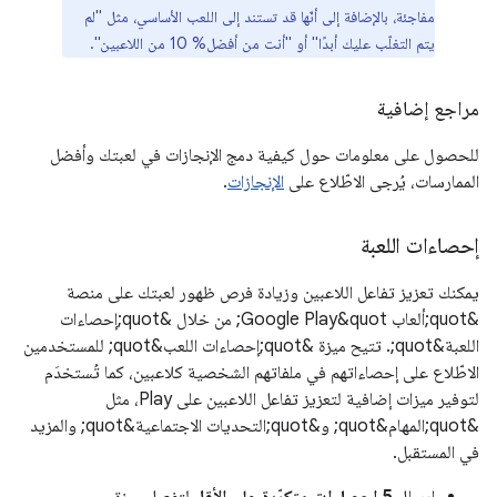
مفاجئة، بالإضافة إلى أنّها قد تستند إلى اللعب الأساسي، مثل "لم
يتم التغلّب عليك أبدًا" أو "أنت من أفضل% 10 من اللاعبين".
مراجع إضافية
للحصول على معلومات حول كيفية دمج الإنجازات في لعبتك وأفضل
الممارسات، يُرجى الاطّلاع على
الإنجازات
.
إحصاءات اللعبة
يمكنك تعزيز تفاعل اللاعبين وزيادة فرص ظهور لعبتك على منصة
&quot;ألعاب Google Play&quot; من خلال &quot;إحصاءات
اللعبة&quot;. تتيح ميزة &quot;إحصاءات اللعب&quot; للمستخدمين
الاطّلاع على إحصاءاتهم في ملفاتهم الشخصية كلاعبين، كما تُستخدَم
لتوفير ميزات إضافية لتعزيز تفاعل اللاعبين على Play، مثل
&quot;المهام&quot; و&quot;التحديات الاجتماعية&quot; والمزيد
في المستقبل.
إرسال
5 إحصاءات متكرّرة على الأقل
لتفعيل ميزة