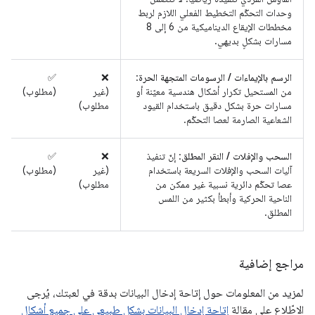
وحدات التحكّم التخطيط الفعلي اللازم لربط
مخططات الإيقاع الديناميكية من 6 إلى 8
مسارات بشكلٍ بديهي.
الرسم بالإيماءات / الرسومات المتجهة الحرة
:
‫❌
‫✅
من المستحيل تكرار أشكال هندسية معيّنة أو
(غير
(مطلوب)
مسارات حرة بشكل دقيق باستخدام القيود
مطلوب)
الشعاعية الصارمة لعصا التحكّم.
السحب والإفلات / النقر المطلق
: إنّ تنفيذ
‫❌
‫✅
آليات السحب والإفلات السريعة باستخدام
(غير
(مطلوب)
عصا تحكّم دائرية نسبية غير ممكن من
مطلوب)
الناحية الحركية وأبطأ بكثير من اللمس
المطلق.
مراجع إضافية
لمزيد من المعلومات حول إتاحة إدخال البيانات بدقة في لعبتك، يُرجى
الاطّلاع على مقالة
إتاحة إدخال البيانات بشكل طبيعي على جميع أشكال