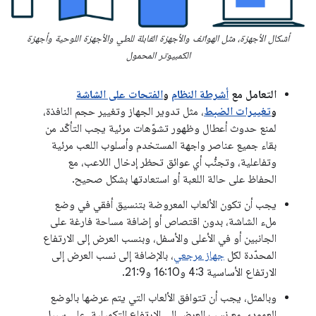
أشكال الأجهزة، مثل الهواتف والأجهزة القابلة للطي والأجهزة اللوحية وأجهزة
الكمبيوتر المحمول
التعامل مع
أشرطة النظام
و
الفتحات على الشاشة
و
تغييرات الضبط
، مثل تدوير الجهاز وتغيير حجم النافذة،
لمنع حدوث أعطال وظهور تشوّهات مرئية يجب التأكّد من
بقاء جميع عناصر واجهة المستخدم وأسلوب اللعب مرئية
وتفاعلية، وتجنُّب أي عوائق تحظر إدخال اللاعب، مع
الحفاظ على حالة اللعبة أو استعادتها بشكل صحيح.
يجب أن تكون الألعاب المعروضة بتنسيق أفقي في وضع
ملء الشاشة، بدون اقتصاص أو إضافة مساحة فارغة على
الجانبين أو في الأعلى والأسفل، وبنسب العرض إلى الارتفاع
المحدّدة لكل
جهاز مرجعي
، بالإضافة إلى نسب العرض إلى
الارتفاع الأساسية 4:3 و16:10 و21:9.
وبالمثل، يجب أن تتوافق الألعاب التي يتم عرضها بالوضع
العمودي مع نِسب العرض إلى الارتفاع التكميلية. على سبيل