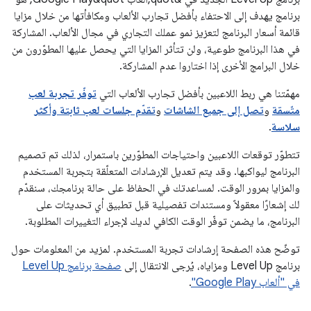
برنامج يهدف إلى الاحتفاء بأفضل تجارب الألعاب ومكافأتها من خلال مزايا
قائمة أسعار البرنامج لتعزيز نمو عملك التجاري في مجال الألعاب. المشاركة
في هذا البرنامج طوعية، ولن تتأثر المزايا التي يحصل عليها المطوّرون من
خلال البرامج الأخرى إذا اختاروا عدم المشاركة.
مهمّتنا هي ربط اللاعبين بأفضل تجارب الألعاب التي
توفّر تجربة لعب
متّسقة
و
تصل إلى جميع الشاشات
و
تقدّم جلسات لعب ثابتة وأكثر
سلاسة
.
تتطوّر توقعات اللاعبين واحتياجات المطوّرين باستمرار، لذلك تم تصميم
البرنامج ليواكبها. وقد يتم تعديل الإرشادات المتعلّقة بتجربة المستخدم
والمزايا بمرور الوقت. لمساعدتك في الحفاظ على حالة برنامجك، سنقدّم
لك إشعارًا معقولاً ومستندات تفصيلية قبل تطبيق أي تحديثات على
البرنامج، ما يضمن توفّر الوقت الكافي لديك لإجراء التغييرات المطلوبة.
توضّح هذه الصفحة إرشادات تجربة المستخدم. لمزيد من المعلومات حول
برنامج Level Up ومزاياه، يُرجى الانتقال إلى
صفحة برنامج Level Up
في "ألعاب Google Play"
.