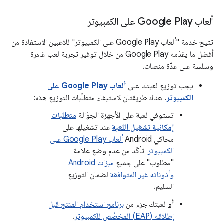
ألعاب Google Play على الكمبيوتر
تتيح خدمة "ألعاب Google Play على الكمبيوتر" للاعبين الاستفادة من
أفضل ما يقدّمه Google Play من خلال توفير تجربة لعب غامرة
وسلسة على عدّة منصات.
يجب توزيع لعبتك على
ألعاب Google Play على
الكمبيوتر
. هناك طريقتان لاستيفاء متطلّبات التوزيع هذه:
تستوفي لعبة على الأجهزة الجوّالة
متطلبات
إمكانية تشغيل اللعبة
عند تشغيلها على
محاكي Android
ألعاب Google Play على
الكمبيوتر
. تأكَّد من عدم وضع علامة
"مطلوب" على جميع
ميزات Android
وأذوناته غير المتوافقة
لضمان التوزيع
السليم.
أو
لعبتك جزء من
برنامج استخدام المنتج قبل
إطلاقه (EAP) المخصَّص للكمبيوتر
.