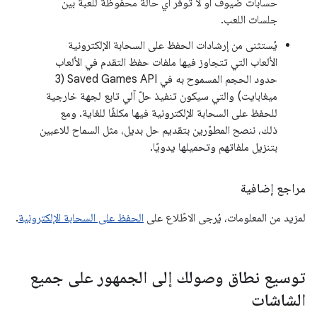
حسابات ضيوف أو لا توفّر أي حالة محفوظة للعبة بين
جلسات اللعب.
يُستثنى من إرشادات الحفظ على السحابة الإلكترونية
الألعاب التي تتجاوز فيها ملفات حفظ التقدم في الألعاب
حدود الحجم المسموح به في Saved Games API (‏3
ميغابايت) والتي سيكون تنفيذ حلّ آلي تابع لجهة خارجية
للحفظ على السحابة الإلكترونية فيها مكلفًا للغاية. ومع
ذلك، ننصح المطوّرين بتقديم حل بديل، مثل السماح للاعبين
بتنزيل ملفاتهم وتحميلها يدويًا.
مراجع إضافية
لمزيد من المعلومات، يُرجى الاطّلاع على
الحفظ على السحابة الإلكترونية
.
توسيع نطاق وصولك إلى الجمهور على جميع
الشاشات