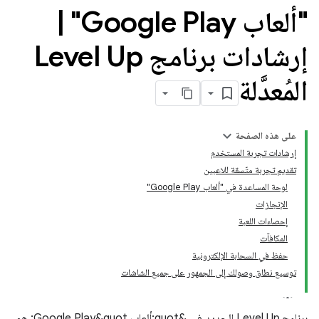
"ألعاب Google Play"
|
إرشادات برنامج Level Up
المُعدَّلة
على هذه الصفحة
إرشادات تجربة المستخدم
تقديم تجربة متّسقة للاعبين
لوحة المساعدة في "ألعاب Google Play"
الإنجازات
إحصاءات اللعبة
المكافآت
حفظ في السحابة الإلكترونية
توسيع نطاق وصولك إلى الجمهور على جميع الشاشات
برنامج Level Up الجديد في &quot;ألعاب Google Play&quot; هو