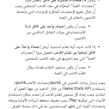
"إحصاءات اللعبة" المخزَّنة في ملف اللاعب الشخصي يجب
أن تمثّل جميع الإحصاءات المتكرّرة الإجراءات التي يتّخذها
اللاعبون بانتظام في اللعبة.
يجب أن يكون
إحصاء واحد على الأقل
قابلاً
للاستخدام في ميزات التفاعل التنافسي بين
اللاعبين.
إذا كانت لديك آلية تقدّم أساسية، أرسِل
إحصاءً واحدًا على
الأقل إضافيًا عن تقدّم اللاعب
لتفعيل ميزة "إحصاءات
اللعبة" التي يتم تخزينها في ملف اللاعب الشخصي.
يجب أن يكون مستوى التقدّم مقياسًا يمثّل
تقدّم اللاعب في اللعبة.
يجب إرسال بيانات اللاعبين في &quot;إحصاءات الألعاب&quot;
باستخدام Game Stats API من خلال التنفيذ من جهة العميل أو
الخادم. يجب إعداد كل مستوى تقدّم للاعب أو إحصاء متكرّر باستخدام
الأدوات التي توفّرها Play. يجب تعريف مخطط البيانات الأولية وربطه
بإحصاءات اللعبة التي تظهر للمستخدمين، بما في ذلك سلسلة العرض