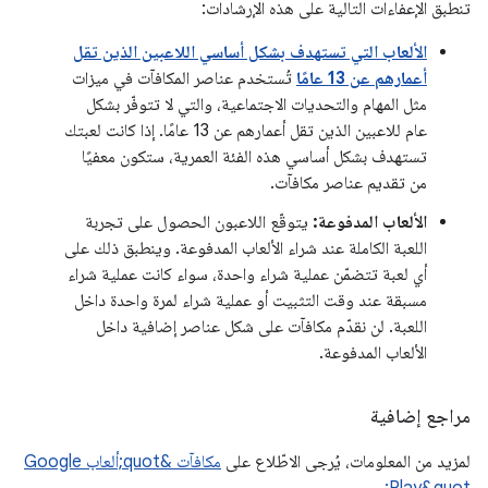
تنطبق الإعفاءات التالية على هذه الإرشادات:
الألعاب التي تستهدف بشكل أساسي اللاعبين الذين تقل
أعمارهم عن 13 عامًا
تُستخدم عناصر المكافآت في ميزات
مثل المهام والتحديات الاجتماعية، والتي لا تتوفّر بشكل
عام للاعبين الذين تقل أعمارهم عن 13 عامًا. إذا كانت لعبتك
تستهدف بشكل أساسي هذه الفئة العمرية، ستكون معفيًا
من تقديم عناصر مكافآت.
الألعاب المدفوعة:
يتوقّع اللاعبون الحصول على تجربة
اللعبة الكاملة عند شراء الألعاب المدفوعة. وينطبق ذلك على
أي لعبة تتضمّن عملية شراء واحدة، سواء كانت عملية شراء
مسبقة عند وقت التثبيت أو عملية شراء لمرة واحدة داخل
اللعبة. لن نقدّم مكافآت على شكل عناصر إضافية داخل
الألعاب المدفوعة.
مراجع إضافية
لمزيد من المعلومات، يُرجى الاطّلاع على
مكافآت &quot;ألعاب Google
.
Play&quot;