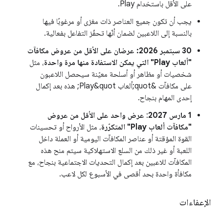
على الأقل باستخدام Play.
يجب أن تكون جميع العناصر ذات مغزى أو مرغوبًا فيها
بالنسبة إلى اللاعبين لضمان أنّها تحفّز التفاعل بفعالية.
‫30 سبتمبر 2026:
عرضان على الأقل من عروض مكافآت
"ألعاب Play" التي يمكن الاستفادة منها مرة واحدة
، مثل
شخصيات أو مظاهر أو أسلحة معيّنة سيحصل اللاعبون
على مكافآت &quot;ألعاب Play&quot; هذه بعد إكمال
إحدى المهام بنجاح.
1 مارس 2027
:
عرض واحد على الأقل من عروض
"مكافآت ألعاب Play" المتكرّرة
، مثل الأرواح أو تحسينات
القوة المؤقتة أو عناصر المكافآت اليومية أو العملة داخل
اللعبة أو غير ذلك من السلع الاستهلاكية سيتم منح هذه
المكافآت للاعبين بعد إكمال التحديات الاجتماعية بنجاح، مع
مكافأة واحدة بحد أقصى في الأسبوع لكل لاعب.
الإعفاءات