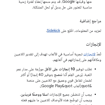
عنها وقبلتها Google، قد يتم منحها إعفاءً لفترة زمنية
مناسبة للعثور على حل بديل أو لحل المشكلة.
مراجع إضافية
لمزيد من المعلومات، اطّلِع على
Sidekick
.
الإنجازات
تُعدّ
الإنجازات
تجربة أساسية في الألعاب تهدف إلى تقدير اللاعبين
ومكافأتهم على إنجازاتهم في ألعابهم.
نطلب توفير
10 إنجازات على الأقل
موزّعة على مدار عمر
اللعبة. يُرجى العِلم أنّنا
ننصح
بتوفير 40 إنجازًا أو أكثر
لضمان تفاعل قوي وعميق مع اللاعبين على منصة
&quot;ألعاب Google Play&quot;.
يجب أن تتضمّن جميع الإنجازات
اسمًا ووصفًا فريدَين
.
ويجب أن توضّح هذه الأوصاف للاعبين ما عليهم فعله