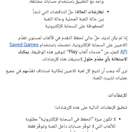
واحد مع التطبيق باستخدام حسابات مختلفة.
تعارضات الحالة:
حلّ التناقضات التي تنشأ
بين حالة اللعبة المحلية وحالة اللعبة
المحفوظة على السحابة الإلكترونية
إذا لم يكن لديك حلّ حالي لحفظ التقدم في الألعاب لمستوى تقدّم
اللاعبين على السحابة الإلكترونية، ننصحك باستخدام
Saved Games
API
كجزء من "خدمات ألعاب Play" لتوفير هذه الوظيفة.
يمكنك
الاستعانة بأي مقدّم حلول
لاستيفاء هذه الإرشادات.
نرى أنّه يجب أن تتيح كل لعبة للاعبين إمكانية استئناف تقدّمهم في جميع
عمليات تثبيت اللعبة.
الإعفاءات
تنطبق الإعفاءات التالية على هذه الإرشادات:
لا تكون ميزة "الحفظ في السحابة الإلكترونية" مطلوبة
للألعاب التي لا توفّر حسابات داخل اللعبة وتوفّر فقط