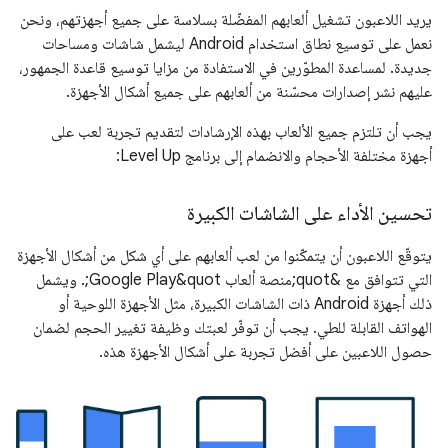
يريد اللاعبون تشغيل ألعابهم المفضّلة بسلاسة على جميع أجهزتهم، ونحن
نعمل على توسيع نطاق استخدام Android ليشمل شاشات ومساحات
جديدة. لمساعدة المطوّرين في الاستفادة من مزايا توسيع قاعدة الجمهور،
عليهم نشر إصدارات محسّنة من ألعابهم على جميع أشكال الأجهزة.
يجب أن تلتزم جميع الألعاب بهذه الإرشادات لتقديم تجربة لعب على
أجهزة مختلفة الأحجام والانضمام إلى برنامج Level Up:
تحسين الأداء على الشاشات الكبيرة
يتوقّع اللاعبون أن يتمكّنوا من لعب ألعابهم على أي شكل من أشكال الأجهزة
التي تتوافق مع &quot;منصة ألعاب Google Play&quot;. ويشمل
ذلك أجهزة Android ذات الشاشات الكبيرة، مثل الأجهزة اللوحية أو
الهواتف القابلة للطي. يجب أن توفّر لعبتك وظيفة تغيير الحجم لضمان
حصول اللاعبين على أفضل تجربة على أشكال الأجهزة هذه.