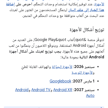
الأجهزة
. عند توفير إمكانية استخدام وحدات التحكّم،
احرص على
إضافة
هذا الخيار إلى ملف البيان
ليتمكّن المستخدمون من العثور على لعبتك
عند البحث عن ألعاب متوافقة مع وحدات التحكّم في المتجر.
توزيع أشكال الأجهزة
تتوفّر منصة &quot;ألعاب Google Play&quot; على العديد من
أشكال أجهزة Android المختلفة، ويتوقّع اللاعبون أن يتمكّنوا من لعب
ألعابهم على جميع هذه الأجهزة.
يجب توزيع لعبتك على أشكال أجهزة
Android التالية
بجودة عالية:
سبتمبر 2026
:
الأجهزة الجوّالة
والهواتف القابلة للطيّ
و
الأجهزة اللوحية
‫1 مارس 2027
:
Googlebook
سبتمبر 2027
:
Android XR
و
Android TV
و
Android
Auto