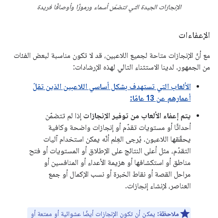
الإنجازات الجيدة التي تتضمّن أسماء ورموزًا وأوصافًا فريدة
الإعفاءات
مع أنّ الإنجازات متاحة لجميع اللاعبين، قد لا تكون مناسبة لبعض الفئات
من الجمهور. لدينا الاستثناء التالي لهذه الإرشادات:
الألعاب التي تستهدف بشكل أساسي اللاعبين الذين تقلّ
أعمارهم عن 13 عامًا:
يتم إعفاء الألعاب من توفير الإنجازات
إذا لم تتضمّن
أحداثًا أو مستويات تقدّم أو إنجازات واضحة وكافية
يحقّقها اللاعبون. يُرجى العِلم أنّه يمكن استخدام آليات
التقدّم، مثل أعلى النتائج على الإطلاق أو المستويات أو فتح
مناطق أو استكشافها أو هزيمة الأعداء أو المنافسين أو
مراحل القصة أو نقاط الخبرة أو نسب الإكمال أو جمع
العناصر، لإنشاء إنجازات.
ملاحظة:
يمكن أن تكون الإنجازات أيضًا عشوائية أو ممتعة أو