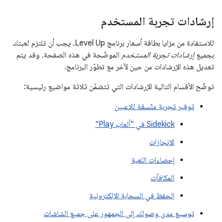
إرشادات تجربة المستخدم
للاستفادة من مزايا بطاقة أسعار برنامج Level Up، يجب أن تلتزم لعبتك
بجميع
إرشادات تجربة المستخدم
الموضّحة في هذه الصفحة. وقد يتم
تعديل هذه الإرشادات من حين لآخر مع تطوّر البرنامج.
توضّح الأقسام التالية الإرشادات التي تتضمّن ثلاثة مواضيع رئيسية:
توفير تجربة متّسقة للاعبين
‫Sidekick في "ألعاب Play"
الإنجازات
إحصاءات اللعبة
المكافآت
الحفظ في السحابة الإلكترونية
توسيع مدى وصولك إلى الجمهور على جميع الشاشات