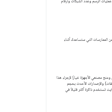
 عمليات الرسم وعدد الشبكات وأرقام
 الممارسات التي ستساعدك أثناء
ومنح مصنعي الأجهزة خيارًا لإجراء هذا
Andr (المستوى 35 من واجهة برمجة التطبيقات) والإصدارات الأحدث بحجم
 16 كيلوبايت. إنّ الأجهزة التي تم ضبطها باستخدام صفحات بحجم 16 كيلوبايت تستخدم ذاكرة أكثر قليلاً في