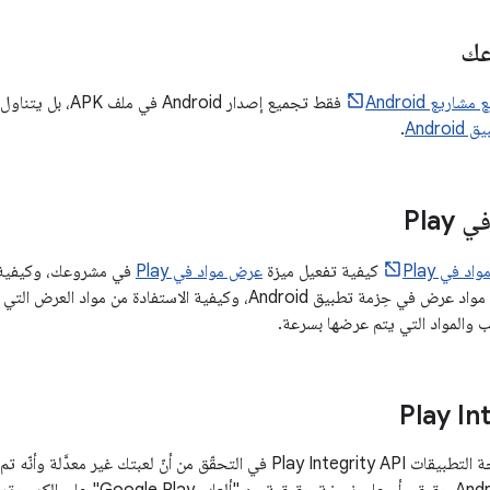
عك
شاريع Android
فقط تجميع إصدار Android في ملف APK، بل يتناول أيضًا تجهيز إصدارك للتوزيع باستخدام
Andr
.
Pla
د في Play
كيفية تفعيل ميزة
عرض مواد في Play
في مشروعك، وكيفية تح
العرض ستصبح حِزم مواد عرض في حِزمة تطبيق Android، وكيفية الاستفا
 والمواد التي يتم عرضها بسرعة.
Play In