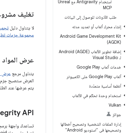
استخدام Antigravity مع Unreal
MCP
تغليف مشرو
طلب الأذونات للوصول إلى البيانات
إنشاء محرك ألعاب أو تمديد مدته
لا يتناول دليل
تجميع م
مجموعة حزمات تطبيق oid
Android Game Development Kit
(AGDK)
إضافة تطوير الألعاب Android (AGDE)
لـ Visual Studio
عرض المواد في y
خدمات ألعاب Google Play
يتناول مرجع
عرض موا
ألعاب Google Play على الكمبيوتر
أنظمة أساسية متعدّدة
يتم عرضها عند الطلب
استخدام وحدة تحكّم في الألعاب
Vulkan
tegrity API
جوائز
إدارة الملفات الشخصية وتصحيح أخطائها
وتصحيحها في "استوديو Android"