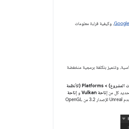
، وكيفية قراءة معلومات
ساسية، وتتميز بتكلفة برمجية منخفضة
Project Settings (إعدادات المشروع) > Platforms (الأنظمة
حديد كل من
إتاحة Vulkan
و
إتاحة
، يستخدم Unreal Vulkan تلقائيًا. إذا كان الجهاز لا يتوافق مع Vulkan، ستستخدم Unreal الإصدار 3.2 من OpenGL