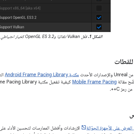
الشكل 1.
فعِّل Vulkan تلقائيًا وOpenGL ES 3.2 كخيار احتياطي.
للقطات
مكتبة Android Frame Pacing Library
الت
ضّح مقالة
Mobile Frame Pacing
رمز C++.
ض
لعرض على الأجهزة الجوّالة
الإرشادات وأفضل الممارسات لتحسين الأداء على ا