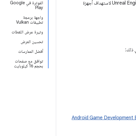
تحتوي مستندات مطوّري Unreal Engine على معظم المعلومات التي ستحتاج إليها ل استخدام Unreal Engine لاستهداف أجهزة
الفوترة في Google
Play
واجهة برمجة
تطبيقات Vulkan
وتيرة عرض اللقطات
تحسين العرض
أفضل الممارسات
توافق مع صفحات
بحجم 16 كيلوبايت