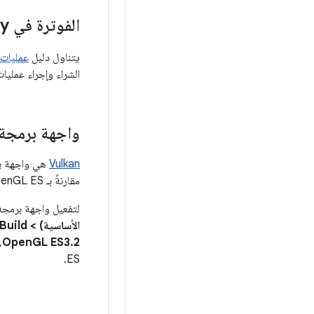
الفوترة في Google Play
يتناول دليل
عمليات 
الشراء وإجراء عمليات
واجهة برمجة تطب
Vulkan
هي واجهة برم
مقارنةً بـ OpenGL ES.
لتفعيل واجهة برمجة التطبيقات phics API
الأساسية) > Android > Build (الإصدار)
OpenGL ES3.2
ES.