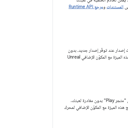
ة حقيقية من "ألعاب Google Play" على الكمبيوتر. يمكن لخادم الخلفية في لعبتك
لى
المستندات
و
مرجع Runtime API
يث تطبيقك إلى أحدث إصدار عند توفّر إصدار جديد، بدون
لمعرفة كيفية دمج هذه الميزة مع المكوّن الإضافي Unreal
تتيح لك ميزة "المراجعات داخل التطبيق" على Play طلب تقييمات و مراجعات من المستخدمين على "متجر Play" بدون مغادرة لعبتك.
 هذه الميزة مع المكوّن الإضافي لمحرك