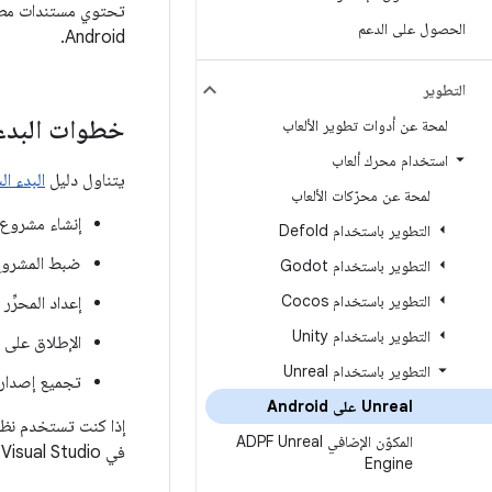
الحصول على الدعم
Android.
التطوير
خطوات البدء
لمحة عن أدوات تطوير الألعاب
استخدام محرك ألعاب
يتناول دليل
البدء السر
لمحة عن محرّكات الألعاب
إنشاء مشروع 
التطوير باستخدام Defold
ضبط المشروع لاس
التطوير باستخدام Godot
التطوير باستخدام Cocos
إعداد المحرِّ
التطوير باستخدام Unity
الإطلاق على جهاز droid
التطوير باستخدام Unreal
تجميع إصدار Android في حزمة APK للاختب
Unreal على Android
إذا كنت تستخدم نظام التشغيل Windows كمنصة 
المكوّن الإضافي ADPF Unreal
في Visual Studio.
Engine