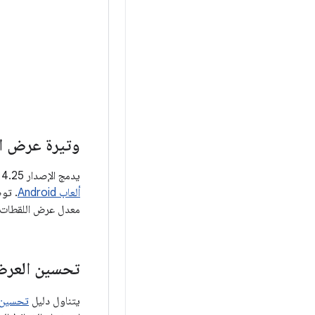
وتيرة عرض ا
يدمج الإصدار 4.25 من Unreal والإصدارات الأحدث
ألعاب Android
. تو
معدل عرض اللقطات من 
تحسين العر
يتناول دليل
تحسين ا