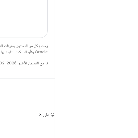
يخضع كل من المحتوى وعيّنات الت
Oracle و/أو الشركات التابعة لها.
تاريخ التعديل الأخير: 2026-02-27 (حسب التوقيت العالمي المتفَّق عليه)
X
متابعة AndroidDev@ على X