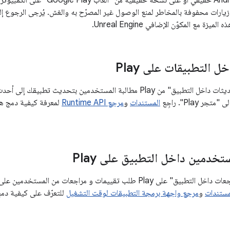
تعمل على جهاز Android حقيقي أو على نسخ
زيارات محفوفة بالمخاطر لمنع الوصول غير المصرّح به والغش. يُرجى الرجوع إ
زة مع المكوّن الإضافي Unreal Engine.
ل التطبيقات على Play
تتيح لك ميزة "التحديثات داخل التطبيق" من Play مطالبة المستخدمين بتحد
ر Play". راجِع
المستندات
و
مرجع Runtime API
خدمين داخل التطبيق على Play
مستندات
و
مرجع واجهة برمجة التطبيقات لوقت التشغيل
للتعرّف على كيفية دمج