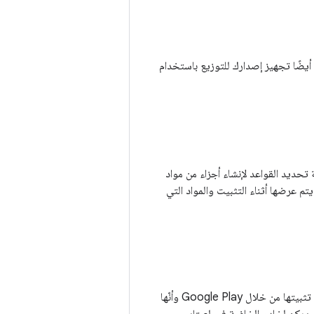
ديد القواعد لإنشاء أجزاء من مواد
دة من مواد العرض التي يتم عرضها أثناء التثبيت والمواد التي
تساعدك واجهة برمجة التطبيقات Play Integrity API في التحقّق من أنّ لعبتك غير معدَّلة وأنّه تم تثبيتها من خلال Google Play وأنّها