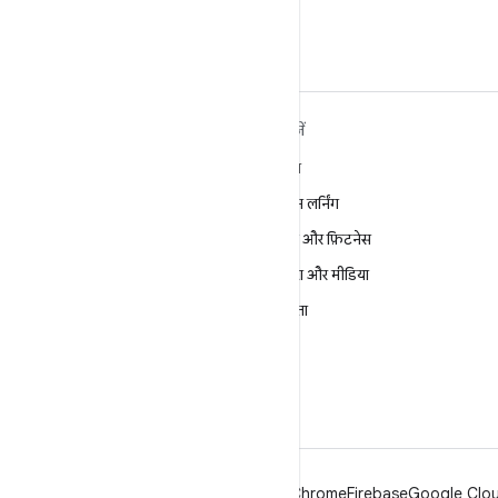
करें
ANDROID के बारे में ज़्यादा
खोजें
जानें
गेमिंग
Android
मशीन लर्निंग
Android for Enterprise
सेहत और फ़िटनेस
सुरक्षा
कैमरा और मीडिया
सोर्स
निजता
समाचार
5G
ब्लॉग
पॉडकास्ट
Android
Chrome
Firebase
Google Cloud