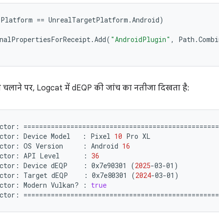
.
Platform
==
UnrealTargetPlatform
.
Android
)
nalPropertiesForReceipt
.
Add
(
"AndroidPlugin"
,
Path
.
Combi
े चलाने पर, Logcat में dEQP की जांच का नतीजा दिखता है:
ctor:
==================================================
ctor:
Device
Model
:
Pixel
10
Pro
XL

ctor:
OS
Version
:
Android
16
ctor:
API
Level
:
36
ctor:
Device
dEQP
:
0x7e90301
(
2025
-03-01
)
ctor:
Target
dEQP
:
0x7e80301
(
2024
-03-01
)
ctor:
Modern
Vulkan?
:
true
ctor:
==================================================