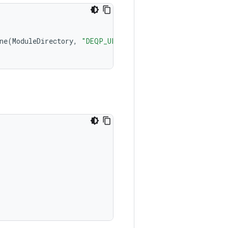
ne
(
ModuleDirectory
,
"DEQP_UPL.xml"
));