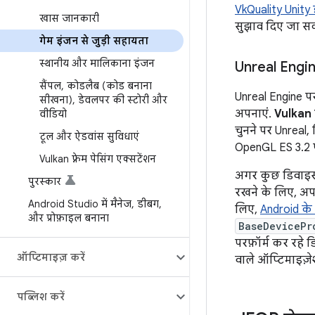
VkQuality Unity
खास जानकारी
सुझाव दिए जा सकत
गेम इंजन से जुड़ी सहायता
स्थानीय और मालिकाना इंजन
Unreal Engi
सैंपल
,
कोडलैब (कोड बनाना
Unreal Engine प
सीखना)
,
डेवलपर की स्टोरी और
अपनाएं.
Vulkan 
वीडियो
चुनने पर Unreal,
टूल और ऐडवांस सुविधाएं
OpenGL ES 3.2 
Vulkan फ़्रेम पेसिंग एक्सटेंशन
अगर कुछ डिवाइसो
पुरस्कार
रखने के लिए, अ
Android Studio में मैनेज
,
डीबग
,
लिए,
Android के
और प्रोफ़ाइल बनाना
BaseDevicePr
परफ़ॉर्म कर रहे
ऑप्टिमाइज़ करें
वाले ऑप्टिमाइज़े
पब्लिश करें