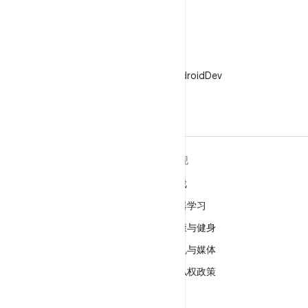
X
在 X 上关注 @AndroidDev
关于 ANDROID
发现
Android
游戏
适用于企业的 Android
机器学习
安全
健康与健身
源代码
相机与媒体
新闻
隐私权政策
博客
5G