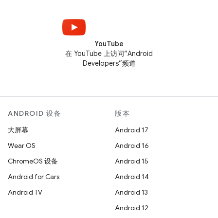
YouTube
在 YouTube 上访问“Android
Developers”频道
ANDROID 设备
版本
大屏幕
Android 17
Wear OS
Android 16
ChromeOS 设备
Android 15
Android for Cars
Android 14
Android TV
Android 13
Android 12