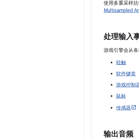
使用多重采样抗锯
Multisampled An
处理输入
游戏引擎会从各
轻触
软件键盘
游戏控制
鼠标
传感器
输出音频