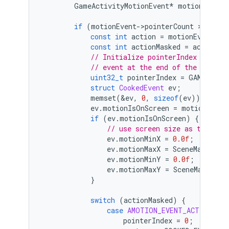
GameActivityMotionEvent
*
motionEvent
if
(
motionEvent
-
>
pointerCount
 > 
0
)
{
const
int
action
=
motionEvent
-
>
a
const
int
actionMasked
=
action
 &
// Initialize pointerIndex to the
// event at the end of the functi
uint32_t
pointerIndex
=
GAMEACTIV
struct
CookedEvent
ev
;
memset
(
&
ev
,
0
,
sizeof
(
ev
));
ev
.
motionIsOnScreen
=
motionEvent
if
(
ev
.
motionIsOnScreen
)
{
// use screen size as the mot
ev
.
motionMinX
=
0.0f
;
ev
.
motionMaxX
=
SceneManager
:
ev
.
motionMinY
=
0.0f
;
ev
.
motionMaxY
=
SceneManager
:
}
switch
(
actionMasked
)
{
case
AMOTION_EVENT_ACTION_DOW
pointerIndex
=
0
;