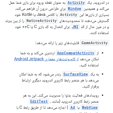
در اندروید، یک
Activity
به عنوان نقطه ورود برای بازی شما عمل
می‌کند و همچنین
Window
برای طراحی درون آن فراهم می‌کند.
بسیاری از بازی‌ها این
Activity
با کلاس Java یا Kotlin خود
گسترش می‌دهند تا محدودیت‌های
NativeActivity
را از بین ببرند
و در عین حال از کد
JNI
برای اتصال به کد بازی C یا C++ خود
استفاده کنند.
GameActivity
قابلیت‌های زیر را ارائه می‌دهد:
از
AppCompatActivity
ارث‌بری می‌کند و به شما
امکان می‌دهد
از کامپوننت‌های معماری Android Jetpack
استفاده کنید.
به یک
SurfaceView
رندر می‌شود که به شما امکان
می‌دهد با هر عنصر رابط کاربری اندروید دیگری ارتباط
برقرار کنید.
رویدادهای فعالیت جاوا را مدیریت می‌کند. این به هر
عنصر رابط کاربری اندروید (مانند
،
EditText
WebView
یا
Ad
) اجازه می‌دهد تا از طریق رابط C با