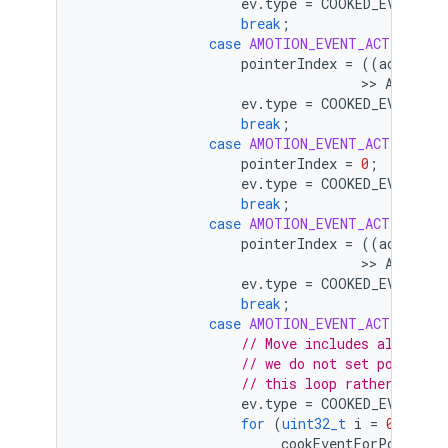
ev
.
type
=
COOKED_EVENT_TY
break
;
case
AMOTION_EVENT_ACTION_PO
pointerIndex
=
((
action
 &
                                   >> 
AMOTION
ev
.
type
=
COOKED_EVENT_TY
break
;
case
AMOTION_EVENT_ACTION_UP
pointerIndex
=
0
;
ev
.
type
=
COOKED_EVENT_TY
break
;
case
AMOTION_EVENT_ACTION_PO
pointerIndex
=
((
action
 &
                                   >> 
AMOTION
ev
.
type
=
COOKED_EVENT_TY
break
;
case
AMOTION_EVENT_ACTION_MOV
// Move includes all acti
// we do not set pointerI
// this loop rather than 
ev
.
type
=
COOKED_EVENT_TY
for
(
uint32_t
i
=
0
;
i
 < 
_cookEventForPointerI