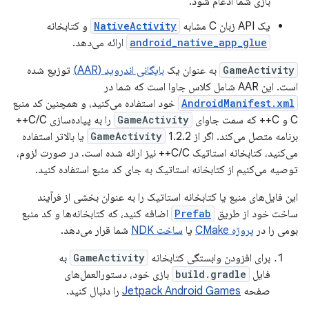
بازی شما ادغام شود.
یک API زبان C مشابه
NativeActivity
و کتابخانه
android_native_app_glue
ارائه می‌دهد.
GameActivity
به عنوان یک
بایگانی اندروید (AAR)
توزیع شده
است. این AAR شامل کلاس جاوا است که شما در
AndroidManifest.xml
خود استفاده می‌کنید، و همچنین کد منبع
C و C++ که سمت جاوای
GameActivity
را به پیاده‌سازی C/C++
برنامه متصل می‌کند. اگر از
GameActivity
1.2.2 یا بالاتر استفاده
می‌کنید، کتابخانه استاتیک C/C++ نیز ارائه شده است. در صورت لزوم،
توصیه می‌کنیم از کتابخانه استاتیک به جای کد منبع استفاده کنید.
این فایل‌های منبع یا کتابخانه استاتیک را به عنوان بخشی از فرآیند
ساخت خود از طریق
Prefab
اضافه کنید، که کتابخانه‌ها و کد منبع
بومی را در
پروژه CMake
یا
ساخت NDK
شما قرار می‌دهد.
برای افزودن وابستگی کتابخانه
GameActivity
به
فایل
build.gradle
بازی خود، دستورالعمل‌های
صفحه
Jetpack Android Games
را دنبال کنید.