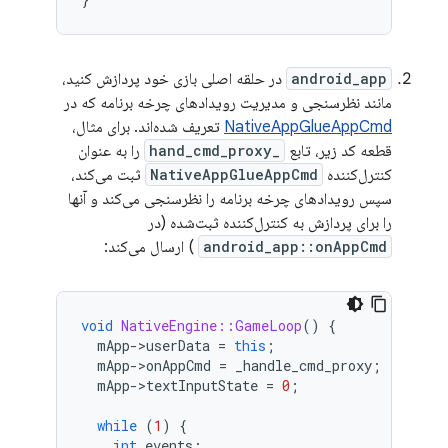
android_app
در حلقه اصلی بازی خود پردازش کنید،
مانند نظرسنجی و مدیریت رویدادهای چرخه برنامه که در
NativeAppGlueAppCmd
​​تعریف شده‌اند. برای مثال،
قطعه کد زیر، تابع
_hand_cmd_proxy
را به عنوان
کنترل‌کننده
NativeAppGlueAppCmd
​​ثبت می‌کند،
سپس رویدادهای چرخه برنامه را نظرسنجی می‌کند و آنها
را برای پردازش به کنترل‌کننده ثبت‌شده (در
android_app::onAppCmd
) ارسال می‌کند:
void
NativeEngine::GameLoop
()
{
mApp
-
>
userData
=
this
;
mApp
-
>
onAppCmd
=
_handle_cmd_proxy
;
// reg
mApp
-
>
textInputState
=
0
;
while
(
1
)
{
int
events
;