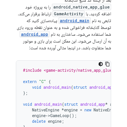
بعد از اینکه کد منبع کتابخانه
android_native_app_glue
را به پروژه خود
اضافه کردید، با
GameActivity
ارتباط برقرار می‌کند.
تابعی به نام
android_main
پیاده‌سازی کنید که
توسط کتابخانه فراخوانی شده و به عنوان نقطه ورود بازی
شما استفاده می‌شود. ساختاری به نام
android_app
به آن ارسال می‌شود. این ممکن است برای بازی و موتور
شما متفاوت باشد. در اینجا مثالی آورده شده است:
#include <game-activity/native_app_glue/andro
extern
"C"
{
void
android_main
(
struct
android_app
*
sta
};
void
android_main
(
struct
android_app
*
app
)
{
NativeEngine
*
engine
=
new
NativeEngine
(
a
engine
-
>
GameLoop
();
delete
engine
;
}