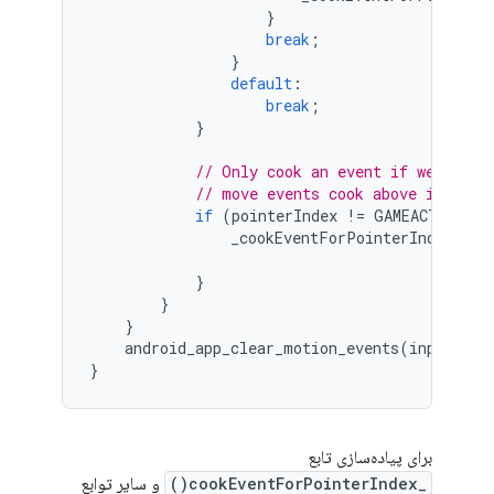
}
break
;
}
default
:
break
;
}
// Only cook an event if we set t
// move events cook above in the 
if
(
pointerIndex
!=
GAMEACTIVITY_
_cookEventForPointerIndex
(
mot
ev
,
}
}
}
android_app_clear_motion_events
(
inputBuff
}
برای پیاده‌سازی تابع
_cookEventForPointerIndex()
و سایر توابع