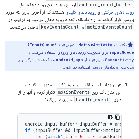
android_input_buffer
ارجاع دهید. این رویدادها شامل
رویدادهای حرکتی
و
رویدادهای کلیدی
هستند که از آخرین باری که مورد
بررسی قرار گرفته‌اند، رخ داده‌اند. تعداد رویدادهای موجود به ترتیب در
motionEventsCount
و
keyEventsCount
ذخیره می‌شوند.
نکته:
در
پلتفرم، فیلد
AInputQueue*
NativeActivity
برای مدیریت رویدادهای ورودی استفاده می‌شد. با
inputQueue
، این فیلد از
حذف شده و دیگر برای
android_app
GameActivity
مدیریت رویدادهای ورودی استفاده نمی‌شود.
هر رویداد را در حلقه بازی خود تکرار و مدیریت کنید. در
این مثال، کد زیر
motionEvents
تکرار کرده و آنها را از
طریق
handle_event
مدیریت می‌کند:
android_input_buffer
*
inputBuffer
=
android_a
if
(
inputBuffer
 && 
inputBuffer
-
>
motionEventsC
for
(
uint64_t
i
=
0
;
i
 < 
inputBuffer
-
>
mot