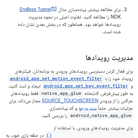
برای مطالعه بیشتر، پیاده‌سازی مثال
Endless Tunnel
NDK را مطالعه کنید. تفاوت اصلی در نحوه مدیریت
رویدادها خواهد بود، همانطور که در بخش بعدی نشان داده
شده است.
مدیریت رویدادها
برای فعال کردن دسترسی رویدادهای ورودی به برنامه‌تان، فیلترهای
رویداد خود را با
android_app_set_motion_event_filter
و
android_app_set_key_event_filter
ایجاد و ثبت کنید.
به طور پیش‌فرض، کتابخانه
native_app_glue
فقط رویدادهای
حرکتی را از ورودی
SOURCE_TOUCHSCREEN
مجاز می‌داند. برای
جزئیات بیشتر، حتماً
سند مرجع
و کد پیاده‌سازی
android_native_app_glue
را بررسی کنید.
برای مدیریت رویدادهای ورودی، با استفاده از
android_app_swap_input_buffers()
در حلقه بازی خود، به