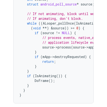
struct
android_poll_source
*
source
;
// If not animating, block until we get a
// If animating, don't block.
while
((
ALooper_pollOnce
(
IsAnimating
()
?
(
void
**
)
&
source
))
>
=
0
)
{
if
(
source
!=
NULL
)
{
// process events, native_app_glu
// application lifecycle events t
source
-
>
process
(
source
-
>
app
,
sour
}
if
(
mApp
-
>
destroyRequested
)
{
return
;
}
}
if
(
IsAnimating
())
{
DoFrame
();
}
}
}