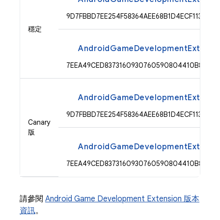
9D7FBBD7EE254F58364AEE68B1D4ECF113911B
穩定
AndroidGameDevelopmentExtension
7EEA49CED8373160930760590804410B8CF53
AndroidGameDevelopmentExtension
9D7FBBD7EE254F58364AEE68B1D4ECF113911B
Canary
版
AndroidGameDevelopmentExtension
7EEA49CED8373160930760590804410B8CF53
請參閱
Android Game Development Extension 版本
資訊
。