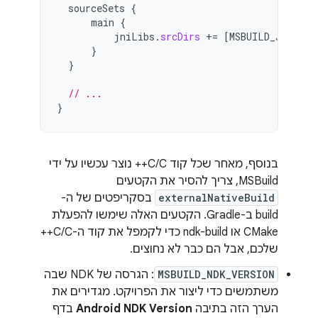
sourceSets
{
main
{
jniLibs
.
srcDirs
+=
[
MSBUILD_JNI_LIB
}
}
// ...
}
בנוסף, מאחר שכל קוד C/C++ נוצר עכשיו על ידי
MSBuild, צריך להסיר את הקטעים
externalNativeBuild
בסקריפטים של ה-
build ב-Gradle. הקטעים האלה שימשו להפעלת
CMake או ndk-build כדי לקמפל את קוד ה-C/C++
שלכם, אבל הם כבר לא נחוצים.
MSBUILD_NDK_VERSION
: הגרסה של NDK שבה
משתמשים כדי ליצור את הפרויקט. מגדירים את
הערך הזה בתיבה
Android NDK Version
בדף