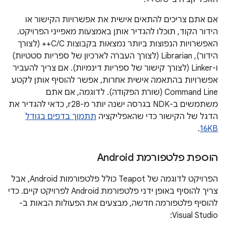
אם אתם צריכים להתאים אישית את אפשרויות הקישור או
הידור הקוד, תוכלו להגדיר אותן באמצעות מאפייני הפרויקט.
האפשרויות הנפוצות ביותר נמצאות בקבוצות C/C++‏ (לצורך
הידור), Librarian (לצורך העברה לארכיון של ספריות סטטיות)
ו-Linker (לצורך קישור של ספריות דינמיות). אם צריך להעביר
אפשרויות בהתאמה אישית אחרות, אפשר להוסיף אותן לקטע
Command Line (שורת הפקודה). לדוגמה, אם אתם
משתמשים ב-NDK בגרסה ישנה יותר מ-r28, כדאי להגדיר את
הדגל של הקישור כדי שהאפליקציה
תתמוך בדפים בגודל
.
16KB
הוספת פלטפורמת Android
הפרויקט לדוגמה של Teapot כולל פלטפורמות Android, אבל
צריך להוסיף באופן ידני פלטפורמת Android לפרויקט קיים. כדי
להוסיף פלטפורמה חדשה, מבצעים את הפעולות הבאות ב-
Visual Studio: