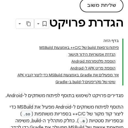
שליחת משוב
הגדרת פרויקט
בדף הזה
פיתוח גרסאות build של C/C++ באמצעות MSBuild
הגדרת אפשרויות הידור וקישור
הוספת פלטפורמת Android
הוספת פריט APK ל-Android
איך מפעילים את Gradle באמצעות MSBuild כדי ליצור קובץ APK
שינוי של סקריפטים ל-build ב-Gradle
מגדירים פרויקט לשימוש בתוסף לפיתוח משחקים ל-Android.
התוסף לפיתוח משחקים ל-Android מפעיל את MSBuild כדי
ליצור קוד מקור של C/C++ בספריות משותפות (
.so
)
ובספריות סטטיות (
.a
). כחלק מתהליך ה-build, משימה
מותאמת אישית של MSBuild מפעילה את Gradle כדי להדר