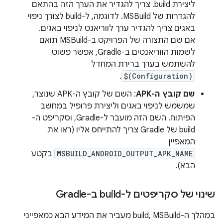
ליצירת build. צריך להגדיר את הערך הזה בהתאם
להגדרות של MSBuild. לדוגמה, ל-build לצורך ניפוי
באגים צריך להגדיר ערך לווריאנט לניפוי באגים.
אם שם התצורה של הפרויקט ב-MSBuild תואם
לשמות הווריאנטים ב-Gradle, אפשר פשוט
להשתמש בערך ברירת המחדל
.
$(Configuration)
שם קובץ ה-APK
: השם של קובץ ה-APK שנוצר,
שמשמש לניפוי באגים וליצירת פרופיל במחשב
הפיתוח. השם הזה מועבר ל-Gradle, וסקריפט ה-
build של Gradle צריך להתייחס אליו (ראו את
המאפיין
MSBUILD_ANDROID_OUTPUT_APK_NAME
בקטע
הבא).
שינוי של סקריפטים ל-build ב-Gradle
במהלך ה-build, MSBuild מעביר את המידע הבא כמאפייני