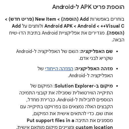
הוספת פריט APK ל-Android
בוחרים באפשרות
Add (הוספה) > New Item (פריט חדש) >
Visual C++‏ > Android‏ > Android APK
ולוחצים על
Add
(הוספה)
. מגדירים את אפליקציית Android בתיבת הדו-שיח
הבאה.
שם האפליקציה
: השם של האפליקציה ל-Android
שקריא לבני אדם.
מזהה האפליקציה
:
המזהה הייחודי
של
האפליקציה ל-Android.
מיקום ב-Solution Explorer
: המיקום של
התיקייה הווירטואלית שמכילה את קובצי התמיכה
הנוספים לחבילות ל-Android. כברירת מחדל,
הקבצים האלה נמצאים גם בפרויקט בתיקייה עם
אותו שם. כדי להתאים אישית את המיקום,
מסמנים את התיבה
Put support files in a
custom location
ומציינים מיקום מותאם אישית.