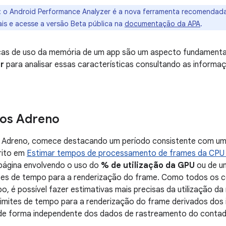
:
o Android Performance Analyzer é a nova ferramenta recomendada 
ais e acesse a versão Beta pública na
documentação da APA
.
icas de uso da memória de um app são um aspecto fundamenta
r
para analisar essas características consultando as informa
vos Adreno
s Adreno, comece destacando um período consistente com um
rito em
Estimar tempos de processamento de frames da CPU
 página envolvendo o uso do
% de utilização da GPU
ou de u
mites de tempo para a renderização do frame. Como todos os
o, é possível fazer estimativas mais precisas da utilização
imites de tempo para a renderização do frame derivados dos 
de forma independente dos dados de rastreamento do contad