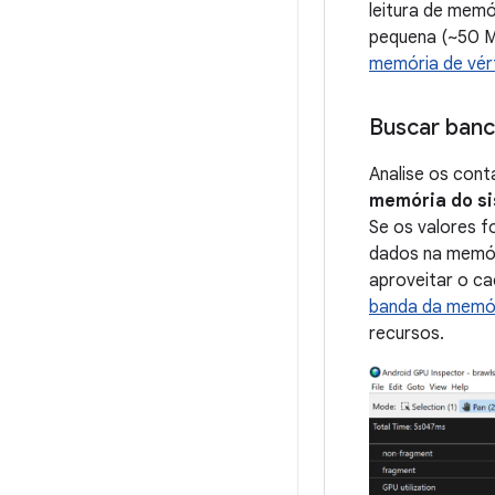
leitura de memó
pequena (~50 M
memória de vér
Buscar ban
Analise os con
memória do s
Se os valores 
dados na memóri
aproveitar o ca
banda da memór
recursos.