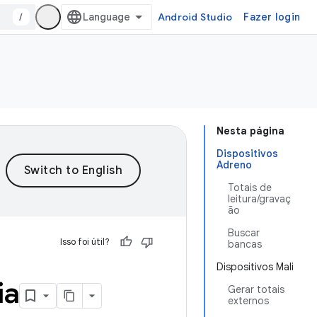
/
Android Studio
Fazer login
Nesta página
Dispositivos
Adreno
Totais de
leitura/gravaç
ão
Buscar
Isso foi útil?
bancas
Dispositivos Mali
ia
Gerar totais
externos