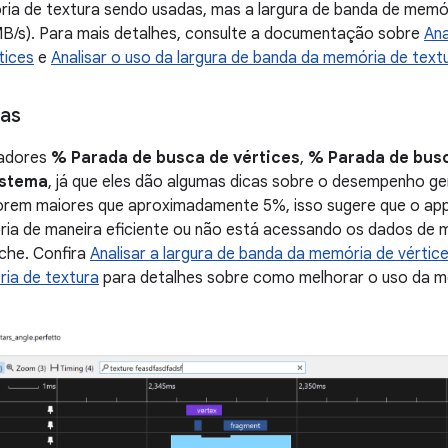
ria de textura sendo usadas, mas a largura de banda de memór
B/s). Para mais detalhes, consulte a documentação sobre
Ana
tices
e
Analisar o uso da largura de banda da memória de text
cas
tadores
% Parada de busca de vértices
,
% Parada de busc
istema
, já que eles dão algumas dicas sobre o desempenho ger
forem maiores que aproximadamente 5%, isso sugere que o ap
a de maneira eficiente ou não está acessando os dados de m
che. Confira
Analisar a largura de banda da memória de vértic
ia de textura
para detalhes sobre como melhorar o uso da m