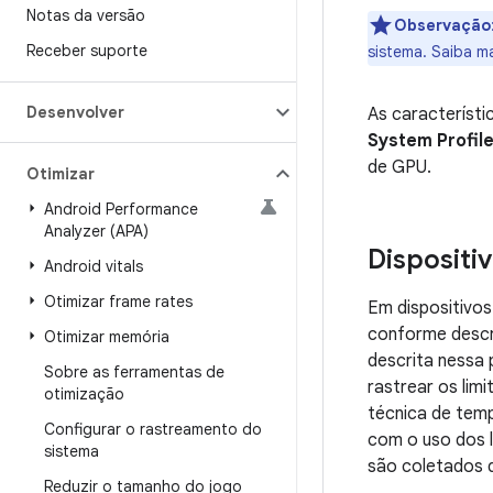
Notas da versão
Observação
Receber suporte
sistema. Saiba m
Desenvolver
As característ
System Profile
de GPU.
Otimizar
Android Performance
Analyzer (APA)
Dispositi
Android vitals
Otimizar frame rates
Em dispositivo
conforme desc
Otimizar memória
descrita nessa
Sobre as ferramentas de
rastrear os li
otimização
técnica de temp
Configurar o rastreamento do
com o uso dos l
sistema
são coletados 
Reduzir o tamanho do jogo