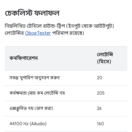
চেকলিস্ট ফলাফল
নিম্নলিখিত টেবিলে রাউন্ড-ট্রিপ (ইনপুট থেকে আউটপুট)
লেটেন্সির
OboeTester
পরিমাপ রয়েছে।
লেটেন্সি
কনফিগারেশন
(মিসে)
সমস্ত সুপারিশ অনুসরণ করুন
20
কর্মক্ষমতা মোড কম লেটেন্সি নয়
205
এক্সক্লুসিভ নয় (ভাগ করা)
26
44100 Hz (AAudio)
160