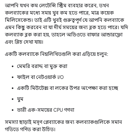
আপনি যখন কম লেটেন্সি স্ট্রিম ব্যবহার করেন, তখন
কলব্যাকের মধ্যে সময় খুব কম হতে পারে, মাত্র কয়েক
মিলিসেকেন্ড। তাই এটি খুবই গুরুত্বপূর্ণ যে আপনি কলব্যাকে
এমন কিছু করবেন না যা দীর্ঘ সময়ের জন্য ব্লক হতে পারে। যদি
কলব্যাক ব্লক করা হয়, তাহলে অডিওতে বাফার আন্ডারফ্লো
এবং গ্লিচ দেখা যায়।
একটি কলব্যাকে নিম্নলিখিতগুলি করা এড়িয়ে চলুন:
মেমরি বরাদ্দ বা মুক্ত করা
ফাইল বা নেটওয়ার্ক I/O
একটি মিউটেক্স বা লকের উপর অপেক্ষা করা হচ্ছে
ঘুম
ভারী এক-সময়ের CPU গণনা
সমস্যা ছাড়াই মসৃণ প্লেব্যাকের জন্য কলব্যাকগুলিকে সমান
গতিতে গণিত করা উচিত।