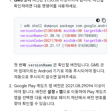
GMS 코어
버전은 21.30.xx 이상이어야 합니다. 버전을
확인하려면 다음 명령어를 사용하세요.
adb
shell
dumpsys
package
com.google.androi
versionCode
=
213016046
minSdk
=
30
targetSdk
=
31
versionName
=
21
.30.16
(
150400
-391784508
)
versionCode
=
202117048
minSdk
=
30
targetSdk
=
30
versionName
=
20
.21.17
(
150408
-316502805
)
첫 번째
versionName
은 확인할 버전입니다. GMS 코
어 업데이트는 Android 기기로 자동 푸시되어야 합니다.
자동으로 푸시되지 않으면 알려주세요.
Google Play 게임즈 앱 버전은 2021.08.29094 이상이
어야 합니다. 버전은
설정 > 앱
으로 이동하여 Play 게임즈
앱을 선택한 다음 세부정보 페이지 하단에서 버전 번호를
찾아 확인할 수 있습니다.