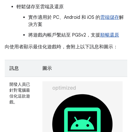
輕鬆儲存至雲端及還原
實作適用於 PC、Android 和 iOS 的
雲端儲存
解
決方案
將遊戲內帳戶繫結至 PGSv2，支援
順暢還原
向使用者顯示最佳化遊戲時，會附上以下訊息和圖示：
訊息
圖示
開發人員已
針對電腦最
佳化這款遊
戲。