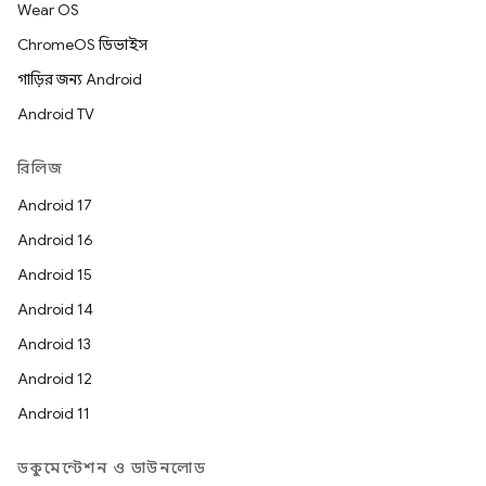
Wear OS
ChromeOS ডিভাইস
গাড়ির জন্য Android
Android TV
রিলিজ
Android 17
Android 16
Android 15
Android 14
Android 13
Android 12
Android 11
ডকুমেন্টেশন ও ডাউনলোড