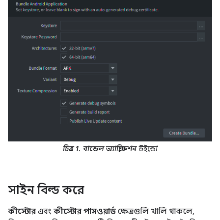
চিত্র 1.
বান্ডেল অ্যাপ্লিকেশন
উইন্ডো
সাইন বিল্ড করে
কীস্টোর
এবং
কীস্টোর পাসওয়ার্ড
ক্ষেত্রগুলি খালি থাকলে,