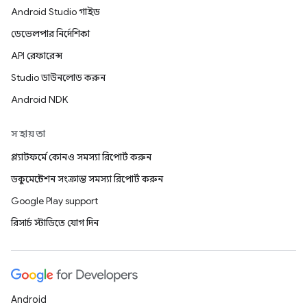
Android Studio গাইড
ডেভেলপার নির্দেশিকা
API রেফারেন্স
Studio ডাউনলোড করুন
Android NDK
সহায়তা
প্ল্যাটফর্মে কোনও সমস্যা রিপোর্ট করুন
ডকুমেন্টেশন সংক্রান্ত সমস্যা রিপোর্ট করুন
Google Play support
রিসার্চ স্টাডিতে যোগ দিন
Android