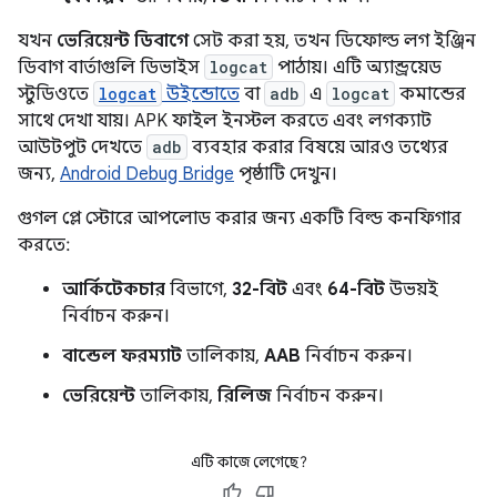
যখন
ভেরিয়েন্ট
ডিবাগে
সেট করা হয়, তখন ডিফোল্ড লগ ইঞ্জিন
ডিবাগ বার্তাগুলি ডিভাইস
logcat
পাঠায়। এটি অ্যান্ড্রয়েড
স্টুডিওতে
logcat
উইন্ডোতে
বা
adb
এ
logcat
কমান্ডের
সাথে দেখা যায়। APK ফাইল ইনস্টল করতে এবং লগক্যাট
আউটপুট দেখতে
adb
ব্যবহার করার বিষয়ে আরও তথ্যের
জন্য,
Android Debug Bridge
পৃষ্ঠাটি দেখুন।
গুগল প্লে স্টোরে আপলোড করার জন্য একটি বিল্ড কনফিগার
করতে:
আর্কিটেকচার
বিভাগে,
32-বিট
এবং
64-বিট
উভয়ই
নির্বাচন করুন।
বান্ডেল ফরম্যাট
তালিকায়,
AAB
নির্বাচন করুন।
ভেরিয়েন্ট
তালিকায়,
রিলিজ
নির্বাচন করুন।
এটি কাজে লেগেছে?