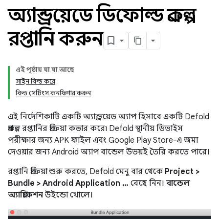
অ্যান্ড্রয়েডে ডিফোল্ড প্রকল্প
রপ্তানি করুন
এই পৃষ্ঠায় যা যা আছে
সাইন বিল্ড করে
বিল্ড সেটিংস কনফিগার করুন
এই নির্দেশিকাটি একটি অ্যান্ড্রয়েড অ্যাপ হিসাবে একটি Defold
প্রকল্প রপ্তানির প্রক্রিয়া কভার করে৷ Defold স্থানীয় ডিভাইস
পরীক্ষার জন্য APK ফাইল এবং Google Play Store-এ জমা
দেওয়ার জন্য Android অ্যাপ বান্ডেল উভয়ই তৈরি করতে পারে।
রপ্তানি প্রক্রিয়া শুরু করতে, Defold মেনু বার থেকে
Project >
Bundle > Android Application …
বেছে নিন।
বান্ডেল
অ্যাপ্লিকেশন
উইন্ডো খোলে।