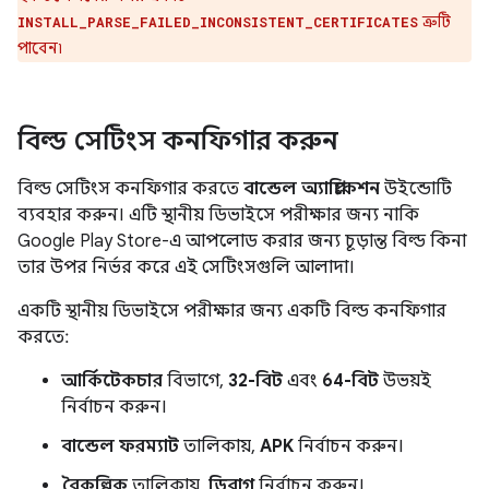
ত্রুটি
INSTALL_PARSE_FAILED_INCONSISTENT_CERTIFICATES
পাবেন৷
বিল্ড সেটিংস কনফিগার করুন
বিল্ড সেটিংস কনফিগার করতে
বান্ডেল অ্যাপ্লিকেশন
উইন্ডোটি
ব্যবহার করুন। এটি স্থানীয় ডিভাইসে পরীক্ষার জন্য নাকি
Google Play Store-এ আপলোড করার জন্য চূড়ান্ত বিল্ড কিনা
তার উপর নির্ভর করে এই সেটিংসগুলি আলাদা।
একটি স্থানীয় ডিভাইসে পরীক্ষার জন্য একটি বিল্ড কনফিগার
করতে:
আর্কিটেকচার
বিভাগে,
32-বিট
এবং
64-বিট
উভয়ই
নির্বাচন করুন।
বান্ডেল ফরম্যাট
তালিকায়,
APK
নির্বাচন করুন।
বৈকল্পিক
তালিকায়,
ডিবাগ
নির্বাচন করুন।