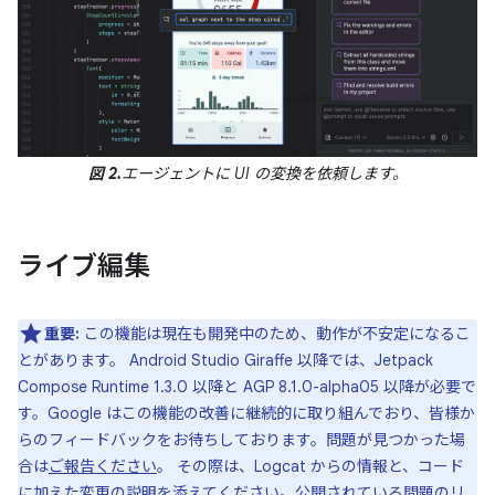
図 2.
エージェントに UI の変換を依頼します。
ライブ編集
重要:
この機能は現在も開発中のため、動作が不安定になるこ
とがあります。 Android Studio Giraffe 以降では、Jetpack
Compose Runtime 1.3.0 以降と AGP 8.1.0-alpha05 以降が必要で
す。Google はこの機能の改善に継続的に取り組んでおり、皆様か
らのフィードバックをお待ちしております。問題が見つかった場
合は
ご報告ください
。 その際は、Logcat からの情報と、コード
に加えた変更の説明を添えてください。公開されている問題の
リ