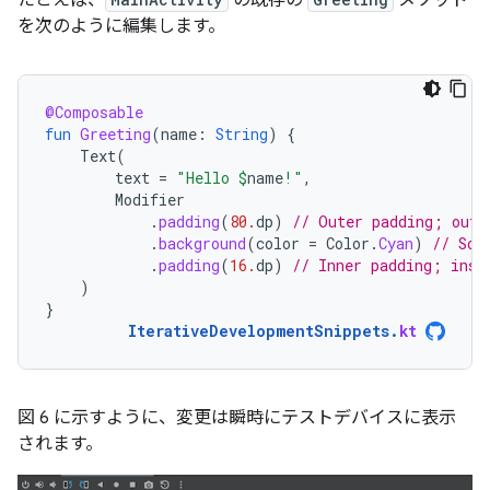
たとえば、
の既存の
メソッド
を次のように編集します。
@Composable
fun
Greeting
(
name
:
String
)
{
Text
(
text
=
"Hello 
$
name
!"
,
Modifier
.
padding
(
80.
dp
)
// Outer padding; outs
.
background
(
color
=
Color
.
Cyan
)
// Sol
.
padding
(
16.
dp
)
// Inner padding; insi
)
}
IterativeDevelopmentSnippets
.
kt
図 6 に示すように、変更は瞬時にテストデバイスに表示
されます。