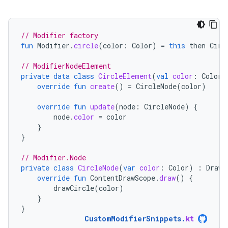
// Modifier factory
fun
Modifier
.
circle
(
color
:
Color
)
=
this
then
Circ
// ModifierNodeElement
private
data
class
CircleElement
(
val
color
:
Color
)
override
fun
create
()
=
CircleNode
(
color
)
override
fun
update
(
node
:
CircleNode
)
{
node
.
color
=
color
}
}
// Modifier.Node
private
class
CircleNode
(
var
color
:
Color
)
:
DrawM
override
fun
ContentDrawScope
.
draw
()
{
drawCircle
(
color
)
}
}
CustomModifierSnippets
.
kt