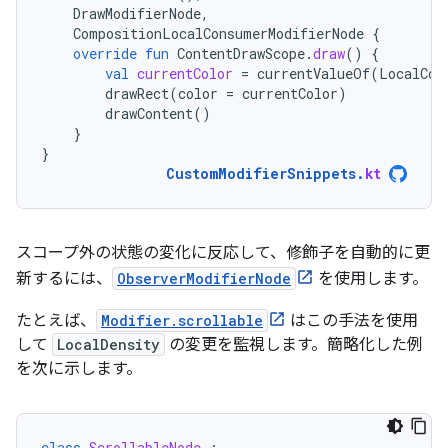
DrawModifierNode
,
CompositionLocalConsumerModifierNode
{
override
fun
ContentDrawScope
.
draw
()
{
val
currentColor
=
currentValueOf
(
LocalCon
drawRect
(
color
=
currentColor
)
drawContent
()
}
}
CustomModifierSnippets
.
kt
スコープ外の状態の変化に反応して、修飾子を自動的に更
新するには、
ObserverModifierNode
を使用します。
たとえば、
Modifier.scrollable
はこの手法を使用
して
LocalDensity
の変更を監視します。簡略化した例
を次に示します。
class
ScrollableNode
: