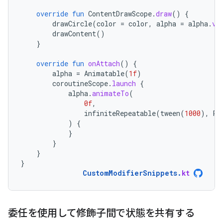
override
fun
ContentDrawScope
.
draw
()
{
drawCircle
(
color
=
color
,
alpha
=
alpha
.
va
drawContent
()
}
override
fun
onAttach
()
{
alpha
=
Animatable
(
1f
)
coroutineScope
.
launch
{
alpha
.
animateTo
(
0f
,
infiniteRepeatable
(
tween
(
1000
),
Re
)
{
}
}
}
}
CustomModifierSnippets
.
kt
委任を使用して修飾子間で状態を共有する