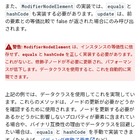
また、
ModifierNodeElement
の実装では、
equals
と
hashCode
も実装する必要があります。
update
は、前
の要素との等価比較で false が返された場合にのみ呼び出
されます。
警告:
は、インスタンスの等価性に依
ModifierNodeElement
存せず、
と
を正しく実装する必要があります。
equals
hashCode
これがないと、修飾子ノードが不必要に更新され、パフォーマン
スが低下します。データクラスを使用すると、これを自動的に実
現できます。
上記の例では、データクラスを使用してこれを実現してい
ます。これらのメソッドは、ノードの更新が必要かどうか
を確認するために使用されます。ノードを更新する必要が
あるかどうかに影響しないプロパティが要素に含まれてい
る場合や、バイナリ互換性の理由でデータクラスを回避し
たい場合は、
equals
と
hashCode
を手動で実装できま