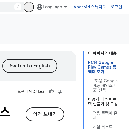
/
Android 스튜디오
로그인
이 페이지의 내용
PC용 Google
Play Games 폼
팩터 추가
'PC용 Google
Play 게임즈 배
포' 선택
도움이 되었나요?
비공개 테스트 트
랙 만들기 및 구성
테스
전용 트랙에 출
의견 보내기
시
게임 테스트