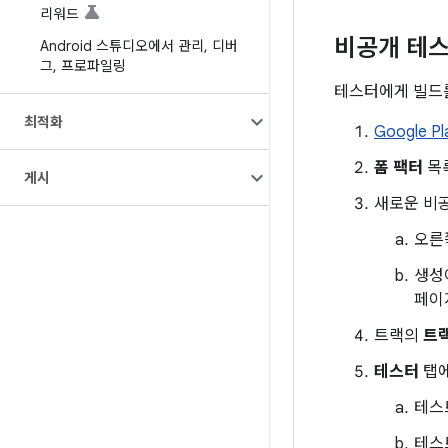
리워드
비공개 테스
Android 스튜디오에서 관리
,
디버
그
,
프로파일링
테스터에게 빌드
최적화
Google Pl
폼 팩터
목
게시
새로운 비
오른
생성
페이
트랙의
트
테스터
탭에
테스
테스