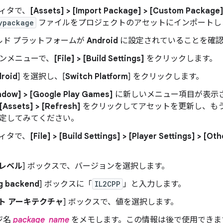
エディタで、
[Assets] > [Import Package] > [Custom Package
ypackage
ファイルをプロジェクトのアセットにインポートし
ルド プラットフォームが
Android
に設定されていることを確認
ンメニューで、
[File] > [Build Settings]
をクリックします。
roid
] を選択し、[
Switch Platform
] をクリックします。
ndow] > [Google Play Games]
に新しいメニュー項目が表示
[Assets] > [Refresh]
をクリックしてアセットを更新し、もう
定してみてください。
エディタで、
[File] > [Build Settings] > [Player Settings] > [Ot
 レベル
] ボックスで、バージョンを選択します。
ng backend
] ボックスに「
IL2CPP
」と入力します。
ト アーキテクチャ
] ボックスで、値を選択します。
ジ名
package_name
をメモします。この情報は後で使用できま