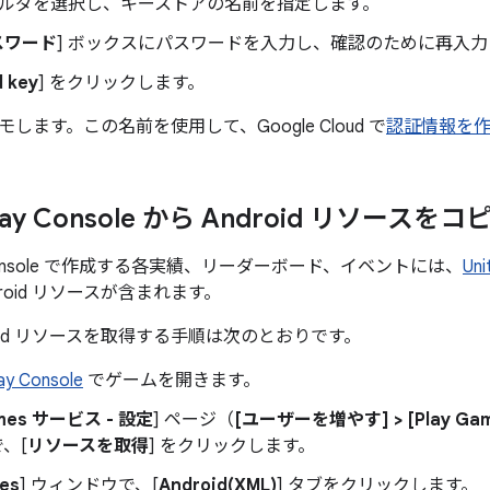
ルダを選択し、キーストアの名前を指定します。
スワード
] ボックスにパスワードを入力し、確認のために再入力
 key
] をクリックします。
します。この名前を使用して、Google Cloud で
認証情報を
Play Console から Android リソースを
ay Console で作成する各実績、リーダーボード、イベントには、
Un
roid リソースが含まれます。
roid リソースを取得する手順は次のとおりです。
ay Console
でゲームを開きます。
ames サービス - 設定
] ページ（
[ユーザーを増やす]
>
[Play G
、[
リソースを取得
] をクリックします。
es
] ウィンドウで、[
Android(XML)
] タブをクリックします。