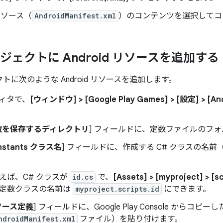
d リソース（
AndroidManifest.xml
）のコンテンツを選択してコ
プロジェクトに Android リソースを追加する
ェクトに次のような Android リソースを追加します。
エディタで、
[ウィンドウ] > [Google Play Games] > [設定] > [A
数を保存するディレクトリ
] フィールドに、定数ファイルのフ
nstants クラス名
] フィールドに、作成する C# クラスの名
えば、C# クラスが
id.cs
で、
[Assets] > [myproject] > [sc
定数クラスの名前は
myproject.scripts.id
にできます。
ソース定義
] フィールドに、Google Play Console からコピーし
ndroidManifest.xml
ファイル）を貼り付けます。