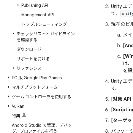
Publishing API
Unity 
て、
unit
Management API
現在のビ
トラブルシューティング
チェックリストとガイドライン
メイ
を確認する
[
And
ダウンロード
[Wi
サポートを受ける
は、
リファレンス
を設
PC 版 Google Play Games
Unity 
マルチプラットフォーム
す。
ゲーム コントローラを使用する
[
対象 API
Vulkan
[
Scripti
特典
[
ターゲッ
Android Studio で管理、デバッ
パッケー
グ、プロファイルを行う