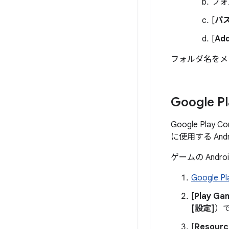
フォ
[
パ
[
Add
フォルダ名をメモ
Google 
Google Pl
に使用する And
ゲームの And
Google Pl
[
Play G
[設定]
）で
[
Resourc