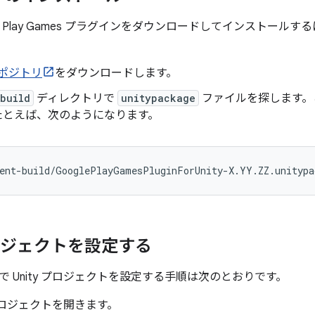
oogle Play Games プラグインをダウンロードしてインストールす
 リポジトリ
をダウンロードします。
build
ディレクトリで
unitypackage
ファイルを探します。
たとえば、次のようになります。
ent
-
build
/
GooglePlayGamesPluginForUnity
-
X
.
YY
.
ZZ
.
unitypa
 プロジェクトを設定する
 Unity プロジェクトを設定する手順は次のとおりです。
プロジェクトを開きます。