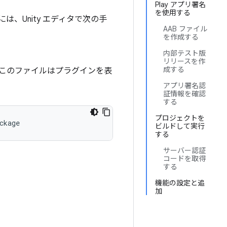
Play アプリ署名
を使用する
るには、Unity エディタで次の手
AAB ファイル
を作成する
内部テスト版
リリースを作
成する
このファイルはプラグインを表
アプリ署名認
証情報を確認
する
プロジェクトを
ckage
ビルドして実行
する
サーバー認証
コードを取得
する
機能の設定と追
加