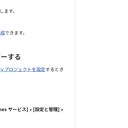
します。
作成
できます。
コピーする
ity プロジェクトを設定
するとき
ames サービス]
>
[設定と管理]
>