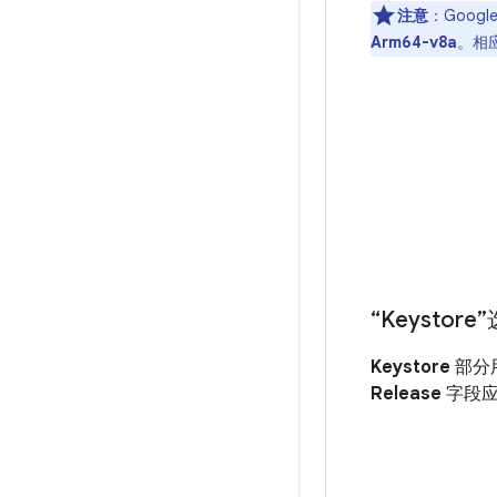
注意
：Googl
Arm64-v8a
。相
“Keystore
Keystore
部分
Release
字段应