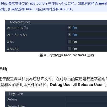
e Play 要求在提交的 app bundle 中使用 64 位架构。如果您选择
Armea
应地，如果您选择
X86
，则必须同时选择
X86 64
。
图 4
：导出时的
Architectures
选项
”选项
用于配置调试和发布密钥库文件。在对导出的应用进行数字签名
是相应的密钥库文件的路径。
Debug User
和
Release User
字