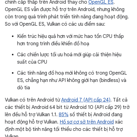
chính cấp thấp trên Android thay cho
OpenGL ES
.
OpenGL ES vẫn được hỗ trợ trên Android, nhưng không
còn trong quá trình phát triển tính năng đang hoạt động.
So với OpenGL ES, Vulkan có các ưu điểm sau:
Kiến trúc hiệu quả hơn với mức hao tổn CPU thấp
hơn trong trình điều khiển đồ hoạ
Các chiến lược tối ưu hoá mới giúp cải thiện hiệu
suất của CPU
Các tính năng đồ hoạ mới không có trong OpenGL
ES, chẳng hạn như API không giới hạn (bindless) và
dò tia
Vulkan có trên Android từ
Android 7 (API cấp 24)
. Tất cả
các thiết bị Android 64 bit từ Android 10 (API cấp 29) trở
lên đều hỗ trợ Vulkan 1.1.
85%
số thiết bị Android đang
hoạt động hỗ trợ Vulkan.
Hồ sơ cơ sở trên Android
xác
định một bộ tính năng tối thiểu cho các thiết bị hỗ trợ
Vulkan.