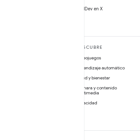
X
Sigue a @AndroidDev en X
MÁS ANDROID
DESCUBRE
Android
Videojuegos
Android para empresas
Aprendizaje automático
Seguridad
Salud y bienestar
Código abierto
Cámara y contenido
multimedia
Noticias
Privacidad
Blog
5G
Podcasts