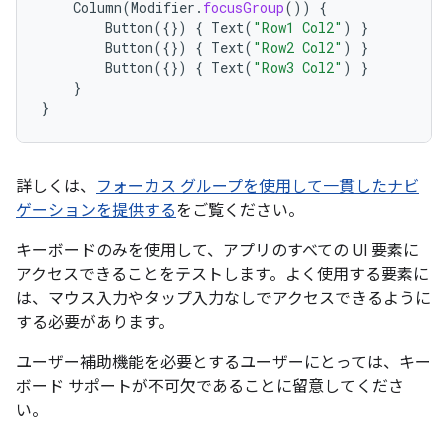
Column
(
Modifier
.
focusGroup
())
{
Button
({})
{
Text
(
"Row1 Col2"
)
}
Button
({})
{
Text
(
"Row2 Col2"
)
}
Button
({})
{
Text
(
"Row3 Col2"
)
}
}
}
詳しくは、
フォーカス グループを使用して一貫したナビ
ゲーションを提供する
をご覧ください。
キーボードのみを使用して、アプリのすべての UI 要素に
アクセスできることをテストします。よく使用する要素に
は、マウス入力やタップ入力なしでアクセスできるように
する必要があります。
ユーザー補助機能を必要とするユーザーにとっては、キー
ボード サポートが不可欠であることに留意してくださ
い。