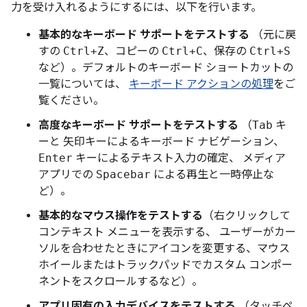
力を受け入れるようにするには、以下を行います。
基本的なキーボード サポートをテストする
（元に戻
すの
Ctrl+Z
、コピーの
Ctrl+C
、保存の
Ctrl+S
など）。デフォルトのキーボード ショートカットの
一覧については、
キーボード アクションの処理
をご
覧ください。
高度なキーボード サポートをテストする
（
Tab
キ
ーと 矢印キーによるキーボード ナビゲーション、
Enter
キーによるテキスト入力の確定、 メディア
アプリでの
Spacebar
による再生と一時停止な
ど）。
基本的なマウス操作をテストする
（右クリックして
コンテキスト メニューを表示する、 ユーザーがカー
ソルを合わせたときにアイコンを変更する、マウス
ホイールまたはトラックパッドでカスタム コンポー
ネントをスクロールするなど）。
アプリ固有の入力デバイスをテストする
（タッチペ