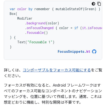
var
color
by
remember
{
mutableStateOf
(
Green
)
}
Box
(
Modifier
.
background
(
color
)
.
onFocusChanged
{
color
=
if
(
it
.
isFocused
.
focusable
()
)
{
Text
(
"Focusable 1"
)
}
FocusSnippets
.
kt
詳しくは、
コンポーザブルをフォーカス可能にする
をご覧
ください。
フォーカスが有効になると、Android フレームワークはす
べてのフォーカス可能なコンポーネントのナビゲーション
マッピングを、位置に基づいて作成します。通常、これは
想定どおりに機能し、特別な開発は不要です。