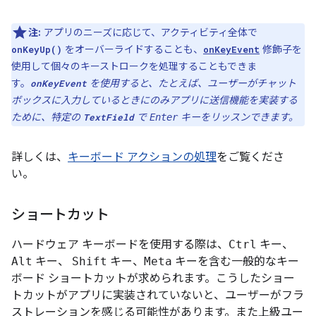
注:
アプリのニーズに応じて、アクティビティ全体で
をオーバーライドすることも、
修飾子を
onKeyUp()
onKeyEvent
使用して個々のキーストロークを処理することもできま
す。
を使用すると、たとえば、ユーザーがチャット
onKeyEvent
ボックスに入力しているときにのみアプリに送信機能を実装する
ために、特定の
で
キーをリッスンできます。
TextField
Enter
詳しくは、
キーボード アクションの処理
をご覧くださ
い。
ショートカット
ハードウェア キーボードを使用する際は、
Ctrl
キー、
Alt
キー、
Shift
キー、
Meta
キーを含む一般的なキー
ボード ショートカットが求められます。こうしたショー
トカットがアプリに実装されていないと、ユーザーがフラ
ストレーションを感じる可能性があります。また上級ユー