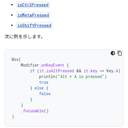
isCtrlPressed
isMetaPressed
isShiftPressed
次に例を示します。
Box
(
Modifier
.
onKeyEvent
{
if
(
it
.
isAltPressed
 && 
it
.
key
==
Key
.
A
)
{
println
(
"Alt + A is pressed"
)
true
}
else
{
false
}
}
.
focusable
()
)