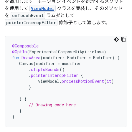
を追加します。モーション イベントを処理するメソッド
を使用して
ViewModel
クラスを実装し、そのメソッド
を
onTouchEvent
ラムダとして
pointerInteropFilter
修飾子として渡します。
@Composable
@OptIn
(
ExperimentalComposeUiApi
::
class
)
fun
DrawArea
(
modifier
:
Modifier
=
Modifier
)
{
Canvas
(
modifier
=
modifier
.
clipToBounds
()
.
pointerInteropFilter
{
viewModel
.
processMotionEvent
(
it
)
}
)
{
// Drawing code here.
}
}