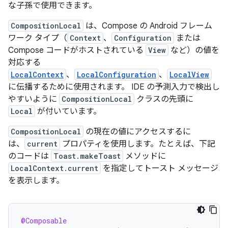
な子孫で使用できます。
CompositionLocal
は、Compose の Android フレーム
ワーク タイプ（
Context
、
Configuration
または
Compose コードがホストされている
View
など）の値を
対応する
LocalContext
、
LocalConfiguration
、
LocalView
に伝播するために使用されます。 IDE の予測入力で検出し
やすいように
CompositionLocal
クラスの先頭に
Local
が付いています。
CompositionLocal
の現在の値にアクセスするに
は、
current
プロパティを使用します。たとえば、下記
のコードは
Toast.makeToast
メソッドに
LocalContext.current
を指定してトースト メッセージ
を表示します。
@Composable