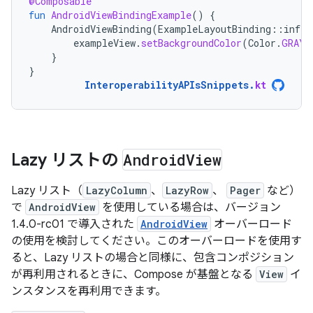
@Composable
fun
AndroidViewBindingExample
()
{
AndroidViewBinding
(
ExampleLayoutBinding
::
infla
exampleView
.
setBackgroundColor
(
Color
.
GRAY
)
}
}
InteroperabilityAPIsSnippets
.
kt
Lazy リストの
Android
View
Lazy リスト（
LazyColumn
、
LazyRow
、
Pager
など）
で
AndroidView
を使用している場合は、バージョン
1.4.0-rc01 で導入された
AndroidView
オーバーロード
の使用を検討してください。このオーバーロードを使用す
ると、Lazy リストの場合と同様に、包含コンポジション
が再利用されるときに、Compose が基盤となる
View
イ
ンスタンスを再利用できます。