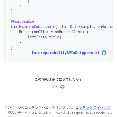
}
}
}
@Composable
fun
ExampleComposable
(
data
:
DataExample
,
onButtonC
Button
(
onClick
=
onButtonClick
)
{
Text
(
data
.
title
)
}
}
InteroperabilityAPIsSnippets
.
kt
この情報は役に立ちましたか？
このページのコンテンツやコードサンプルは、
コンテンツ ライセンス
に記載のライセンスに従います。Java および OpenJDK は Oracle およ