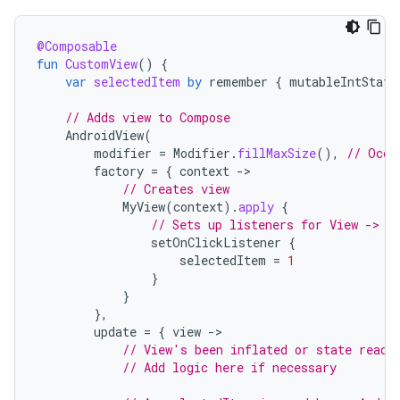
@Composable
fun
CustomView
()
{
var
selectedItem
by
remember
{
mutableIntState
// Adds view to Compose
AndroidView
(
modifier
=
Modifier
.
fillMaxSize
(),
// Occu
factory
=
{
context
-
// Creates view
MyView
(
context
).
apply
{
// Sets up listeners for View -> C
setOnClickListener
{
selectedItem
=
1
}
}
},
update
=
{
view
-
// View's been inflated or state read 
// Add logic here if necessary