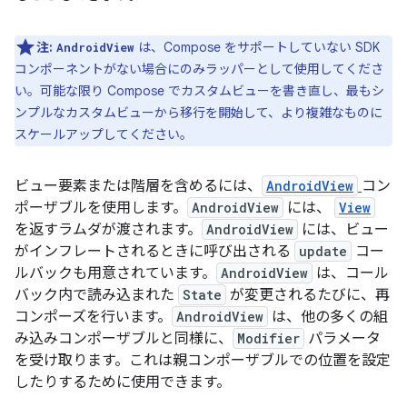
注:
は、Compose をサポートしていない SDK
AndroidView
コンポーネントがない場合にのみラッパーとして使用してくださ
い。可能な限り Compose でカスタムビューを書き直し、最もシ
ンプルなカスタムビューから移行を開始して、より複雑なものに
スケールアップしてください。
ビュー要素または階層を含めるには、
AndroidView
コン
ポーザブルを使用します。
AndroidView
には、
View
を返すラムダが渡されます。
AndroidView
には、ビュー
がインフレートされるときに呼び出される
update
コー
ルバックも用意されています。
AndroidView
は、コール
バック内で読み込まれた
State
が変更されるたびに、再
コンポーズを行います。
AndroidView
は、他の多くの組
み込みコンポーザブルと同様に、
Modifier
パラメータ
を受け取ります。これは親コンポーザブルでの位置を設定
したりするために使用できます。