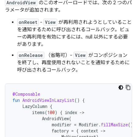
AndroidView
のこのオーバーロードでは、次の 2 つのパ
ラメータが追加されます。
onReset
-
View
が再利用されようとしていること
を通知するために呼び出されるコールバック。ビュ
ーの再利用を有効にするには、null 以外にする必要
があります。
onRelease
（省略可）-
View
がコンポジション
を終了し、再度使用されないことを通知するために
呼び出されるコールバック。
@Composable
fun
AndroidViewInLazyList
()
{
LazyColumn
{
items
(
100
)
{
index
-
AndroidView
(
modifier
=
Modifier
.
fillMaxSize
(),
factory
=
{
context
-
MyView
(
context
)