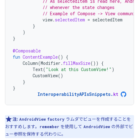
// As selectedItem is read here, Andro
// whenever the state changes
// Example of Compose -> View communic
view
.
selectedItem
=
selectedItem
}
)
}
@Composable
fun
ContentExample
()
{
Column
(
Modifier
.
fillMaxSize
())
{
Text
(
"Look at this CustomView!"
)
CustomView
()
}
}
InteroperabilityAPIsSnippets
.
kt
注:
ラムダでビューを作成することを
AndroidView
factory
おすすめします。
を使用して
の外部でビ
remember
AndroidView
ュー参照を保持する代わりに。