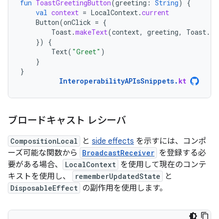
fun
ToastGreetingButton
(
greeting
:
String
)
{
val
context
=
LocalContext
.
current
Button
(
onClick
=
{
Toast
.
makeText
(
context
,
greeting
,
Toast
.
LE
})
{
Text
(
"Greet"
)
}
}
InteroperabilityAPIsSnippets
.
kt
ブロードキャスト レシーバ
CompositionLocal
と
side effects
を示すには、コンポ
ーズ可能な関数から
BroadcastReceiver
を登録する必
要がある場合、
LocalContext
を使用して現在のコンテ
キストを使用し、
rememberUpdatedState
と
DisposableEffect
の副作用を使用します。