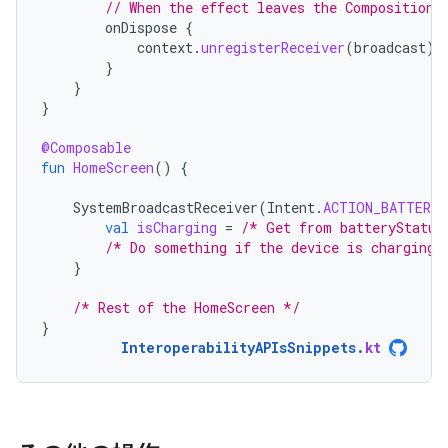
// When the effect leaves the Composition,
onDispose
{
context
.
unregisterReceiver
(
broadcast
)
}
}
}
@Composable
fun
HomeScreen
()
{
SystemBroadcastReceiver
(
Intent
.
ACTION_BATTERY_
val
isCharging
=
/* Get from batteryStatus
/* Do something if the device is charging 
}
/* Rest of the HomeScreen */
}
InteroperabilityAPIsSnippets
.
kt