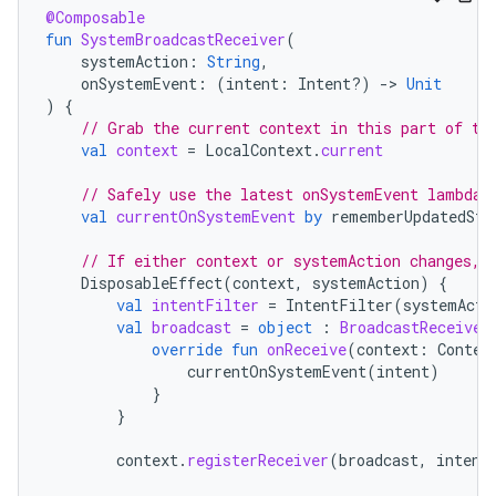
@Composable
fun
SystemBroadcastReceiver
(
systemAction
:
String
,
onSystemEvent
:
(
intent
:
Intent?)
-
>
Unit
)
{
// Grab the current context in this part of th
val
context
=
LocalContext
.
current
// Safely use the latest onSystemEvent lambda 
val
currentOnSystemEvent
by
rememberUpdatedSta
// If either context or systemAction changes, 
DisposableEffect
(
context
,
systemAction
)
{
val
intentFilter
=
IntentFilter
(
systemActi
val
broadcast
=
object
:
BroadcastReceiver
override
fun
onReceive
(
context
:
Contex
currentOnSystemEvent
(
intent
)
}
}
context
.
registerReceiver
(
broadcast
,
intent