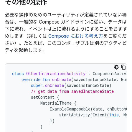
その他の操作
必要な操作のためのユーティリティが定義されていない場
合は、一般的な Compose ガイドラインに従い、データは
下に流れ、イベントは上に流れる
ようにすることをおすす
めします（詳しくは
Compose における考え方
をご覧くだ
さい）。たとえば、このコンポーザブルは別のアクティビ
ティを起動します。
class
OtherInteractionsActivity
:
ComponentActivit
override
fun
onCreate
(
savedInstanceState
:
Bund
super
.
onCreate
(
savedInstanceState
)
// get data from savedInstanceState
setContent
{
MaterialTheme
{
ExampleComposable
(
data
,
onButtonCl
startActivity
(
Intent
(
this
,
MyA
})
}