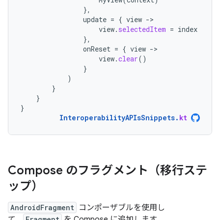
},
update
=
{
view
-
view
.
selectedItem
=
index
},
onReset
=
{
view
-
view
.
clear
()
}
)
}
}
}
InteroperabilityAPIsSnippets
.
kt
Compose のフラグメント（移行ステ
ップ）
AndroidFragment
コンポーザブルを使用し
て、
Fragment
を Compose に追加します。