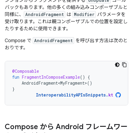
ジションからフラグメントを提供する
onUpdate
コール
バックもあります。他の多くの組み込みコンポーザブルと
同様に、
AndroidFragment
は
Modifier
パラメータを
受け取ります。これは親コンポーザブルでの位置を設定し
たりするために使用できます。
Compose で
AndroidFragment
を呼び出す方法は次のと
おりです。
@Composable
fun
FragmentInComposeExample
()
{
AndroidFragment<MyFragment>
()
}
InteroperabilityAPIsSnippets
.
kt
Compose から Android フレームワー