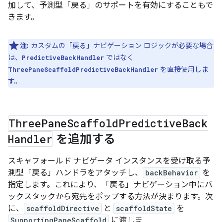
加して、予測型「戻る」のサポートを有効にすることもで
きます。
注:
カスタムの「戻る」ナビゲーション ロジックが必要な場合
は、
ではなく
PredictiveBackHandler
を直接使用しま
ThreePaneScaffoldPredictiveBackHandler
す。
Three
Pane
Scaffold
Predictive
Back
Handler
を追加する
スキャフォールド ナビゲータ インスタンスを受け取る予
測型「戻る」ハンドラをアタッチし、
backBehavior
を
指定します。これにより、「戻る」ナビゲーション中にバ
ックスタックから宛先をポップする方法が決まります。次
に、
scaffoldDirective
と
scaffoldState
を
SupportingPaneScaffold
に渡しま