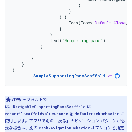
}
}
)
{
Icon
(
Icons
.
Default
.
Close
,
}
}
Text
(
"Supporting pane"
)
}
}
}
)
SampleSupportingPaneScaffold
.
kt
注釈:
デフォルトで
は、
は
NavigableSupportingPaneScaffold
を
に
PopUntilScaffoldValueChange
defaultBackBehavior
使用します。アプリで別の「戻る」ナビゲーション パターンが必
要な場合は、別の
オプションを指定
BackNavigationBehavior