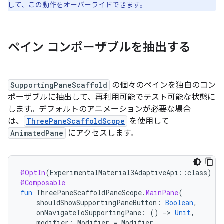
して、この動作をオーバーライドできます。
ペイン コンポーザブルを抽出する
SupportingPaneScaffold
の個々のペインを独自のコン
ポーザブルに抽出して、再利用可能でテスト可能な状態に
します。デフォルトのアニメーションが必要な場合
は、
ThreePaneScaffoldScope
を使用して
AnimatedPane
にアクセスします。
@OptIn
(
ExperimentalMaterial3AdaptiveApi
::
class
)
@Composable
fun
ThreePaneScaffoldPaneScope
.
MainPane
(
shouldShowSupportingPaneButton
:
Boolean
,
onNavigateToSupportingPane
:
()
-
>
Unit
,
modifier
:
Modifier
=
Modifier
,