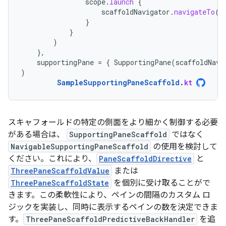
scope
.
launch
{
scaffoldNavigator
.
navigateTo
(
T
}
}
)
},
supportingPane
=
{
SupportingPane
(
scaffoldNavi
)
SampleSupportingPaneScaffold
.
kt
スキャフォールドの特定の側面をより細かく制御する必要
がある場合は、
SupportingPaneScaffold
ではなく
NavigableSupportingPaneScaffold
の使用を検討して
ください。これにより、
PaneScaffoldDirective
と
ThreePaneScaffoldValue
または
ThreePaneScaffoldState
を個別に受け取ることがで
きます。この柔軟性により、ペインの間隔のカスタム ロ
ジックを実装し、同時に表示するペインの数を決定できま
す。
ThreePaneScaffoldPredictiveBackHandler
を追