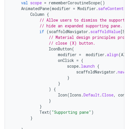
val
scope
=
rememberCoroutineScope
()
AnimatedPane
(
modifier
=
Modifier
.
safeContentPa
Column
{
// Allow users to dismiss the supporti
// hide an expanded supporting pane.
if
(
scaffoldNavigator
.
scaffoldValue
[
Su
// Material design principles prom
// close (X) button.
IconButton
(
modifier
=
modifier
.
align
(
Ali
onClick
=
{
scope
.
launch
{
scaffoldNavigator
.
navi
}
}
)
{
Icon
(
Icons
.
Default
.
Close
,
cont
}
}
Text
(
"Supporting pane"
)
}