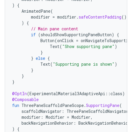
)
{
AnimatedPane
(
modifier
=
modifier
.
safeContentPadding
()
)
{
// Main pane content
if
(
shouldShowSupportingPaneButton
)
{
Button
(
onClick
=
onNavigateToSupportin
Text
(
"Show supporting pane"
)
}
}
else
{
Text
(
"Supporting pane is shown"
)
}
}
}
@OptIn
(
ExperimentalMaterial3AdaptiveApi
::
class
)
@Composable
fun
ThreePaneScaffoldPaneScope
.
SupportingPane
(
scaffoldNavigator
:
ThreePaneScaffoldNavigator<
modifier
:
Modifier
=
Modifier
,
backNavigationBehavior
:
BackNavigationBehavior
)
{