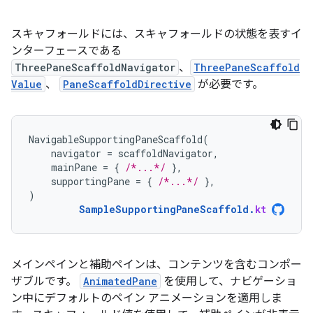
スキャフォールドには、スキャフォールドの状態を表すイ
ンターフェースである
ThreePaneScaffoldNavigator
、
ThreePaneScaffold
Value
、
PaneScaffoldDirective
が必要です。
NavigableSupportingPaneScaffold
(
navigator
=
scaffoldNavigator
,
mainPane
=
{
/*...*/
},
supportingPane
=
{
/*...*/
},
)
SampleSupportingPaneScaffold
.
kt
メインペインと補助ペインは、コンテンツを含むコンポー
ザブルです。
AnimatedPane
を使用して、ナビゲーショ
ン中にデフォルトのペイン アニメーションを適用しま