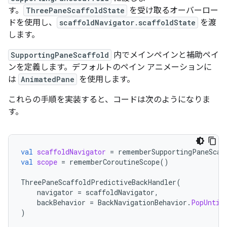
す。
ThreePaneScaffoldState
を受け取るオーバーロー
ドを使用し、
scaffoldNavigator.scaffoldState
を渡
します。
SupportingPaneScaffold
内でメインペインと補助ペイ
ンを定義します。デフォルトのペイン アニメーションに
は
AnimatedPane
を使用します。
これらの手順を実装すると、コードは次のようになりま
す。
val
scaffoldNavigator
=
rememberSupportingPaneScaf
val
scope
=
rememberCoroutineScope
()
ThreePaneScaffoldPredictiveBackHandler
(
navigator
=
scaffoldNavigator
,
backBehavior
=
BackNavigationBehavior
.
PopUntil
)