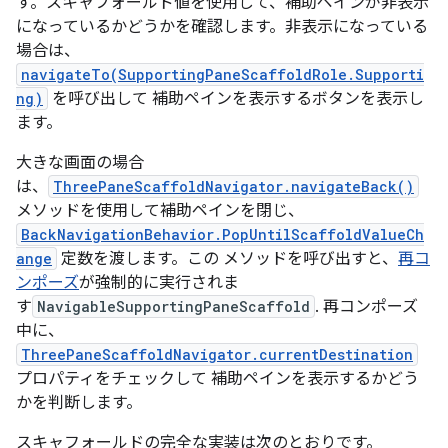
す。スキャフォールド値を使用して、補助ペインが非表示
になっているかどうかを確認します。非表示になっている
場合は、
navigateTo(SupportingPaneScaffoldRole.Supporti
ng)
を呼び出して 補助ペインを表示するボタンを表示し
ます。
大きな画面の場合
は、
ThreePaneScaffoldNavigator.navigateBack()
メソッドを使用して補助ペインを閉じ、
BackNavigationBehavior.PopUntilScaffoldValueCh
ange
定数を渡します。この メソッドを呼び出すと、
再コ
ンポーズ
が強制的に実行されま
す
NavigableSupportingPaneScaffold
. 再コンポーズ
中に、
ThreePaneScaffoldNavigator.currentDestination
プロパティをチェックして 補助ペインを表示するかどう
かを判断します。
スキャフォールドの完全な実装は次のとおりです。