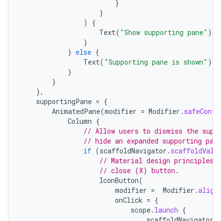
}
}
)
{
Text
(
"Show supporting pane"
)
}
}
else
{
Text
(
"Supporting pane is shown"
)
}
}
},
supportingPane
=
{
AnimatedPane
(
modifier
=
Modifier
.
safeConte
Column
{
// Allow users to dismiss the supp
// hide an expanded supporting pan
if
(
scaffoldNavigator
.
scaffoldValu
// Material design principles 
// close (X) button.
IconButton
(
modifier
=
Modifier
.
align
onClick
=
{
scope
.
launch
{
scaffoldNavigator
.