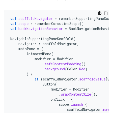
val
scaffoldNavigator
=
rememberSupportingPaneScaf
val
scope
=
rememberCoroutineScope
()
val
backNavigationBehavior
=
BackNavigationBehavio
NavigableSupportingPaneScaffold
(
navigator
=
scaffoldNavigator
,
mainPane
=
{
AnimatedPane
(
modifier
=
Modifier
.
safeContentPadding
()
.
background
(
Color
.
Red
)
)
{
if
(
scaffoldNavigator
.
scaffoldValue
[
Su
Button
(
modifier
=
Modifier
.
wrapContentSize
(),
onClick
=
{
scope
.
launch
{
scaffoldNavigator
.
navi