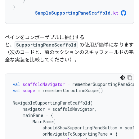
}
}
SampleSupportingPaneScaffold
.
kt
ペインをコンポーザブルに抽出する
と、
SupportingPaneScaffold
の使用が簡単になります
（次のコードと、前のセクションのスキャフォールドの完
全な実装を比較してください）。
val
scaffoldNavigator
=
rememberSupportingPaneScaf
val
scope
=
rememberCoroutineScope
()
NavigableSupportingPaneScaffold
(
navigator
=
scaffoldNavigator
,
mainPane
=
{
MainPane
(
shouldShowSupportingPaneButton
=
scaff
onNavigateToSupportingPane
=
{