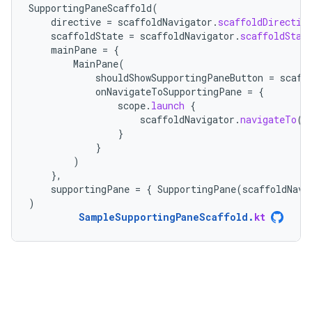
SupportingPaneScaffold
(
directive
=
scaffoldNavigator
.
scaffoldDirectiv
scaffoldState
=
scaffoldNavigator
.
scaffoldStat
mainPane
=
{
MainPane
(
shouldShowSupportingPaneButton
=
scaff
onNavigateToSupportingPane
=
{
scope
.
launch
{
scaffoldNavigator
.
navigateTo
(
T
}
}
)
},
supportingPane
=
{
SupportingPane
(
scaffoldNavi
)
SampleSupportingPaneScaffold
.
kt