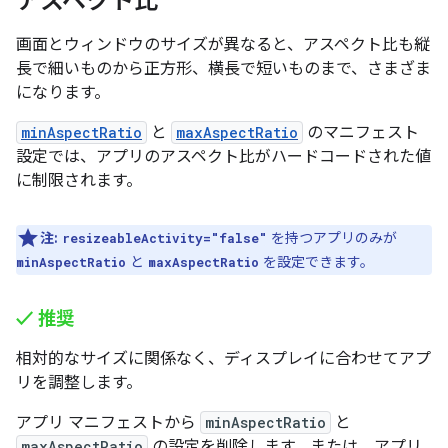
アスペクト比
画面とウィンドウのサイズが異なると、アスペクト比も縦
長で細いものから正方形、横長で短いものまで、さまざま
になります。
minAspectRatio
と
maxAspectRatio
のマニフェスト
設定では、アプリのアスペクト比がハードコードされた値
に制限されます。
注:
を持つアプリのみが
resizeableActivity="false"
と
を設定できます。
minAspectRatio
maxAspectRatio
✓ 推奨
相対的なサイズに関係なく、ディスプレイに合わせてアプ
リを調整します。
アプリ マニフェストから
minAspectRatio
と
maxAspectRatio
の設定を削除します。または、アプリ