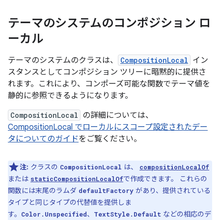
テーマのシステムのコンポジション ロ
ーカル
テーマのシステムのクラスは、
CompositionLocal
イン
スタンスとしてコンポジション ツリーに暗黙的に提供さ
れます。これにより、コンポーズ可能な関数でテーマ値を
静的に参照できるようになります。
CompositionLocal
の詳細については、
CompositionLocal でローカルにスコープ設定されたデー
タについてのガイド
をご覧ください。
注:
クラスの
は、
CompositionLocal
compositionLocalOf
または
で作成できます。 これらの
staticCompositionLocalOf
関数には末尾のラムダ
があり、提供されている
defaultFactory
タイプと同じタイプの代替値を提供しま
す。
、
などの相応のデ
Color.Unspecified
TextStyle.Default