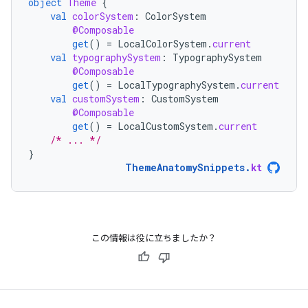
object
Theme
{
val
colorSystem
:
ColorSystem
@Composable
get
()
=
LocalColorSystem
.
current
val
typographySystem
:
TypographySystem
@Composable
get
()
=
LocalTypographySystem
.
current
val
customSystem
:
CustomSystem
@Composable
get
()
=
LocalCustomSystem
.
current
/* ... */
}
ThemeAnatomySnippets
.
kt
この情報は役に立ちましたか？