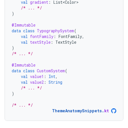
val
gradient
:
List<Color>
/* ... */
)
@Immutable
data
class
TypographySystem
(
val
fontFamily
:
FontFamily
,
val
textStyle
:
TextStyle
)
/* ... */
@Immutable
data
class
CustomSystem
(
val
value1
:
Int
,
val
value2
:
String
/* ... */
)
/* ... */
ThemeAnatomySnippets
.
kt