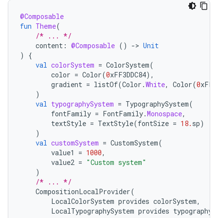
@Composable
fun
Theme
(
/* ... */
content
:
@Composable
()
-
>
Unit
)
{
val
colorSystem
=
ColorSystem
(
color
=
Color
(
0
xFF3DDC84
),
gradient
=
listOf
(
Color
.
White
,
Color
(
0
xFFD
)
val
typographySystem
=
TypographySystem
(
fontFamily
=
FontFamily
.
Monospace
,
textStyle
=
TextStyle
(
fontSize
=
18.
sp
)
)
val
customSystem
=
CustomSystem
(
value1
=
1000
,
value2
=
"Custom system"
)
/* ... */
CompositionLocalProvider
(
LocalColorSystem
provides
colorSystem
,
LocalTypographySystem
provides
typographyS