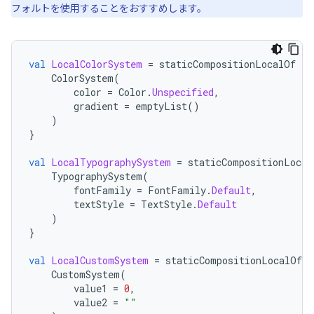
フォルトを使用することをおすすめします。
val
LocalColorSystem
=
staticCompositionLocalOf
{
ColorSystem
(
color
=
Color
.
Unspecified
,
gradient
=
emptyList
()
)
}
val
LocalTypographySystem
=
staticCompositionLocal
TypographySystem
(
fontFamily
=
FontFamily
.
Default
,
textStyle
=
TextStyle
.
Default
)
}
val
LocalCustomSystem
=
staticCompositionLocalOf
{
CustomSystem
(
value1
=
0
,
value2
=
""