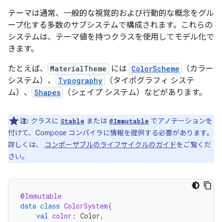
テーマは通常、一般的な視覚的および行動的な概念をグル
ープ化する多数のサブシステムで構成されます。これらの
システムは、テーマ値を持つクラスを使用してモデル化で
きます。
たとえば、
MaterialTheme
には
ColorScheme
（カラー
システム）、
Typography
（タイポグラフィ システ
ム）、
Shapes
（シェイプ システム）などがあります。
注:
クラスに
または
でアノテーションを
Stable
@Immutable
付けて、Compose コンパイラに情報を提供する必要があります。
詳しくは、
コンポーザブルのライフサイクルのガイド
をご覧くだ
さい。
@Immutable
data
class
ColorSystem
(
val
color
:
Color
,