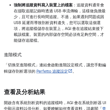
強制將追蹤資料寫入裝置上的檔案
：追蹤資料通常會
在擷取追蹤記錄時透過 USB 串流傳輸，這樣做負擔最
少，且可進行長時間追蹤。不過，如果遇到問題或因
USB 延遲而導致剖析資料遺失，您可以選取這個選
項，將追蹤檔儲存在裝置上，AGI 會在追蹤結束後下
載該檔案。裝置的內部儲存空間必須有足夠空間，才
能儲存追蹤檔。
進階模式
「切換至進階模式」
連結會啟動進階設定模式，讓您手動編
輯儲存剖析選項的
Perfetto 追蹤設定
。
查看及分析結果
開啟含有系統剖析資料的追蹤檔時，AGI 會在系統剖析器 UI
中顯示資料以供分析。如要瞭解如何查看資料，請參閱「
查